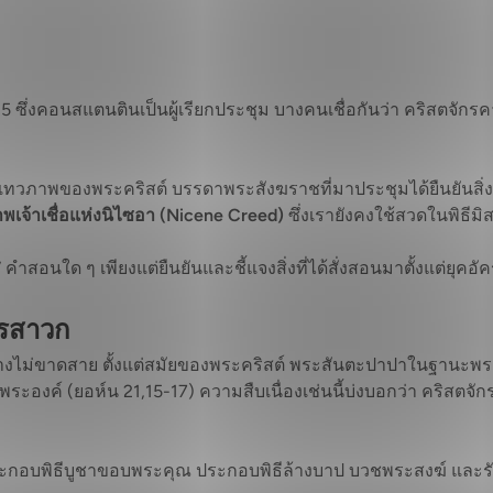
25 ซึ่งคอนสแตนตินเป็นผู้เรียกประชุม บางคนเชื่อกันว่า คริสตจั
พระเทวภาพของพระคริสต์ บรรดาพระสังฆราชที่มาประชุมได้ยืนยันสิ่งที
พเจ้าเชื่อแห่งนิไซอา (Nicene Creed)
ซึ่งเรายังคงใช้สวดในพิธีมิ
” คำสอนใด ๆ เพียงแต่ยืนยันและชี้แจงสิ่งที่ได้สั่งสอนมาตั้งแต่ยุคอ
ครสาวก
างไม่ขาดสาย ตั้งแต่สมัยของพระคริสต์ พระสันตะปาปาในฐานะพร
พระองค์ (ยอห์น 21,15-17) ความสืบเนื่องเช่นนี้บ่งบอกว่า คริสต
ประกอบพิธีบูชาขอบพระคุณ ประกอบพิธีล้างบาป บวชพระสงฆ์ และ