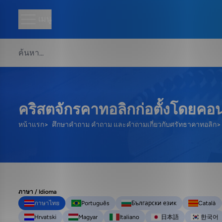
เมนู
คริสตจักรคาทอลิกก่อตั้งโดยคอ
หน้าแรก
ศึกษาคำถาม คำถาม และคำถามเกี่ยวกับศรัทธาคาทอลิก
ภาษา / Idioma
ภาษาไทย
Português
Български език
Català
Hrvatski
Magyar
Italiano
日本語
한국어