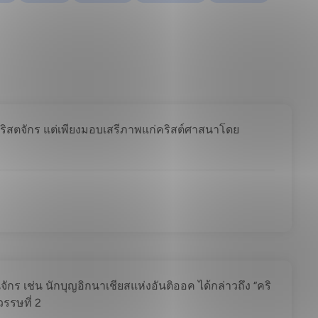
คริสตจักร แต่เพียงมอบเสรีภาพแก่คริสต์ศาสนาโดย
ร เช่น นักบุญอิกนาเชียสแห่งอันติออค ได้กล่าวถึง “คริ
วรรษที่ 2