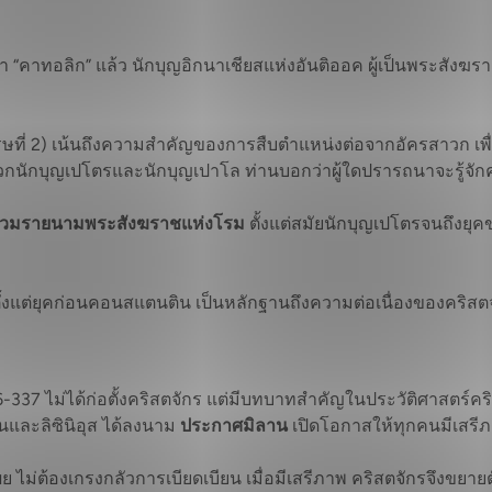
ว่า “คาทอลิก” แล้ว นักบุญอิกนาเชียสแห่งอันติออค ผู้เป็นพระสัง
วรรษที่ 2) เน้นถึงความสำคัญของการสืบตำแหน่งต่อจากอัครสาวก เพ
นักบุญเปโตรและนักบุญเปาโล ท่านบอกว่าผู้ใดปรารถนาจะรู้จักความ
วมรายนามพระสังฆราชแห่งโรม
ตั้งแต่สมัยนักบุญเปโตรจนถึงยุค
มาตั้งแต่ยุคก่อนคอนสแตนติน เป็นหลักฐานถึงความต่อเนื่องของคริสต
-337 ไม่ได้ก่อตั้งคริสตจักร แต่มีบทบาทสำคัญในประวัติศาสตร์ค
นและลิซินิอุส ได้ลงนาม
ประกาศมิลาน
เปิดโอกาสให้ทุกคนมีเสรี
ผย ไม่ต้องเกรงกลัวการเบียดเบียน เมื่อมีเสรีภาพ คริสตจักรจึงขย