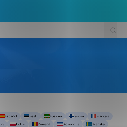
Español
Eesti
Euskara
Suomi
Français
log
Polski
Română
Slovenčina
Svenska