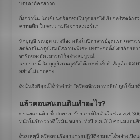
บรรดาอัครสาวก
ยิ่งกว่านั้น นักเขียนคริสตชนในยุคแรกได้เรียกคริสตจักร
คาทอลิก
ในจดหมายถึงชาวสเมอร์นา
นักบุญอิเรเนอุส แห่งลียง หนึ่งในปิตาจารย์ยุคแรก (ศต
สตจักรในกรุงโรมมีสถานะพิเศษ เพราะก่อตั้งโดยอัครสาวก
จารีตของอัครสาวกไว้อย่างสมบูรณ์
นอกจากนี้ นักบุญอิเรเนอุสยังได้กระทำสิ่งสำคัญคือ
รวบร
อย่างไม่ขาดสาย
ดังนั้นจึงพิสูจน์ได้ว่าคำว่า “คริสตจักรคาทอลิก” ถูกใช้
แล้วคอนสแตนตินทำอะไร?
คอนสแตนติน ซึ่งปกครองจักรวรรดิโรมันในช่วง ค.ศ. 306
หนักในจักรวรรดิโรมัน จนกระทั่งปี ค.ศ. 313 คอนสแตนติ
ด้วยเหตุนี้ คริสตชนจึงสามารถปฏิบัติศาสนาได้อย่างเปิดเ