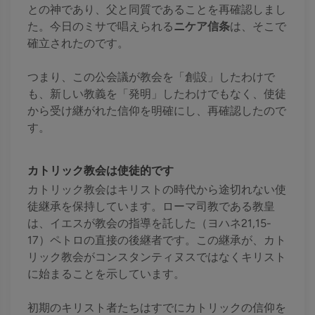
との神であり、父と同質であることを再確認しまし
た。今日のミサで唱えられる
ニケア信条
は、そこで
確立されたのです。
つまり、この公会議が教会を「創設」したわけで
も、新しい教義を「発明」したわけでもなく、使徒
から受け継がれた信仰を明確にし、再確認したので
す。
カトリック教会は使徒的です
カトリック教会はキリストの時代から途切れない使
徒継承を保持しています。ローマ司教である教皇
は、イエスが教会の指導を託した（ヨハネ21,15-
17）ペトロの直接の後継者です。この継承が、カト
リック教会がコンスタンティヌスではなくキリスト
に始まることを示しています。
初期のキリスト者たちはすでにカトリックの信仰を