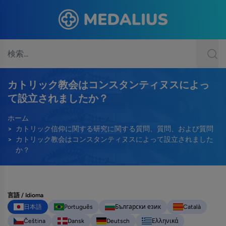
カトリック教会はコンスタンティヌスによっ
て設立されましたか？
ホーム
カトリック信仰に関する研究に関する質問、質問、および質問
カトリック教会はコンスタンティヌスによって設立されました
か？
言語 / Idioma
日本語
Português
Български език
Català
Čeština
Dansk
Deutsch
Ελληνικά