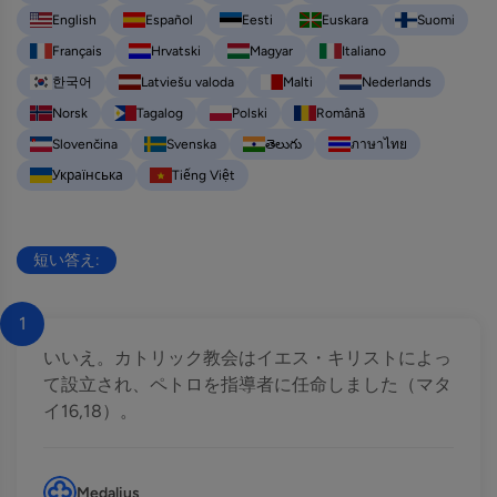
English
Español
Eesti
Euskara
Suomi
Français
Hrvatski
Magyar
Italiano
한국어
Latviešu valoda
Malti
Nederlands
Norsk
Tagalog
Polski
Română
Slovenčina
Svenska
తెలుగు
ภาษาไทย
Українська
Tiếng Việt
短い答え:
1
いいえ。カトリック教会はイエス・キリストによっ
て設立され、ペトロを指導者に任命しました（マタ
イ16,18）。
Medalius