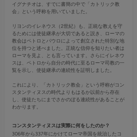
イグナチオは、すでに書簡の中で「カトリック教
会」という呼称を用いていました。
リヨンのイレネウス（2世紀）も、正統な教えを守
るためには使徒継承が大切であると説き、ローマの
教会はペトロとパウロによって創立された特別な地
位を持つと述べました。正統な信仰を知りたい者は
ローマを見よ、とも言っています。さらにイレネウ
スは、ペトロから自分の時代に至るローマ司教の一
覧を示し、使徒継承の連続性を証明しました。
これにより、「カトリック教会」という呼称がコン
スタンティヌスの時代よりもはるか以前から存在
し、使徒たちにまでさかのぼる連続性があることが
わかります。
コンスタンティヌスは実際に何をしたのか？
306年から337年にかけてローマ帝国を統治したコ