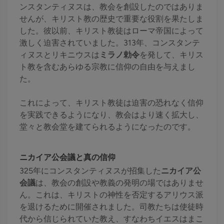
ンスタンティヌスは、教会を創設したのではありま
せんが、キリスト教の歴史で重要な役割を果たしま
した。彼以前、キリスト教徒はローマ帝国によって
激しく迫害されていました。313年、コンスタンテ
ィヌスとリキニウスは
ミラノ勅令
を発して、キリス
ト教を含むあらゆる宗教に信仰の自由を与えまし
た。
これによって、キリスト教徒は迫害の恐れなく信仰
を実践できるようになり、教会はより速く拡大し、
堂々と教会堂を建てられるようになったのです。
ニカイア公会議と真の信仰
325年にコンスタンティヌスが招集した
ニカイア公
会議
は、教会の創設や教義の発明の場ではありませ
ん。これは、キリストの神性を否定するアリウス派
を退けるために開催されました。司教たちは使徒時
代から信じられていた教え、すなわちイエスはまこ