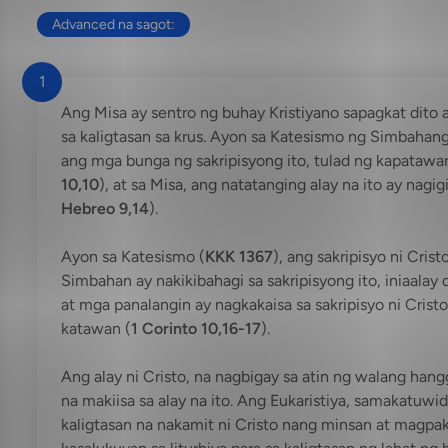
Advanced na sagot:
1
Ang Misa ay sentro ng buhay Kristiyano sapagkat dito a
sa kaligtasan sa krus. Ayon sa Katesismo ng Simbahang 
ang mga bunga ng sakripisyong ito, tulad ng kapatawar
10,10
), at sa Misa, ang natatanging alay na ito ay nagi
Hebreo 9,14
).
Ayon sa Katesismo (
KKK 1367
), ang sakripisyo ni Cris
Simbahan ay nakikibahagi sa sakripisyong ito, iniaala
at mga panalangin ay nagkakaisa sa sakripisyo ni Cristo
katawan (
1 Corinto 10,16-17
).
Ang alay ni Cristo, na nagbigay sa atin ng walang hang
na makiisa sa alay na ito. Ang Eukaristiya, samakatuwi
kaligtasan na nakamit ni Cristo nang minsan at magpaka