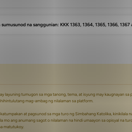
 sumusunod na sanggunian: KKK 1363, 1364, 1365, 1366, 1367 
 may layuning tumugon sa mga tanong, tema, at isyung may kaugnayan sa 
hihintulutang mag-ambag ng nilalaman sa platform.
 katumpakan at pagsunod sa mga turo ng Simbahang Katolika, kinikilala
la mo ang anumang sagot o nilalaman na hindi umaayon sa opisyal na tur
na matutukoy.