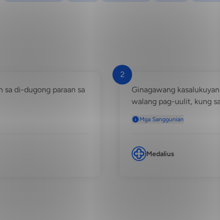
2
an sa di-dugong paraan sa
Ginagawang kasalukuyan n
walang pag-uulit, kung s
Mga Sanggunian
Medalius