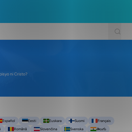
pisyo ni Cristo?
Español
Eesti
Euskara
Suomi
Français
i
Română
Slovenčina
Svenska
తెలుగు