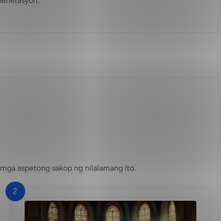
 henerasyon.
mga aspetong sakop ng nilalamang ito.
2