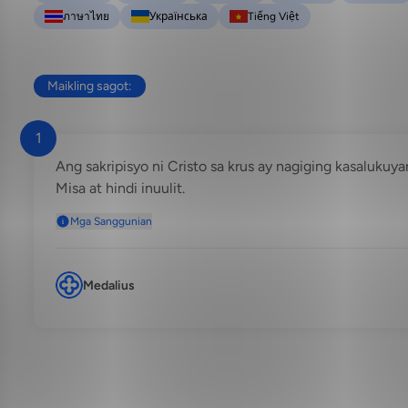
ภาษาไทย
Українська
Tiếng Việt
Maikling sagot:
1
Ang sakripisyo ni Cristo sa krus ay nagiging kasalukuy
Misa at hindi inuulit.
Mga Sanggunian
Medalius