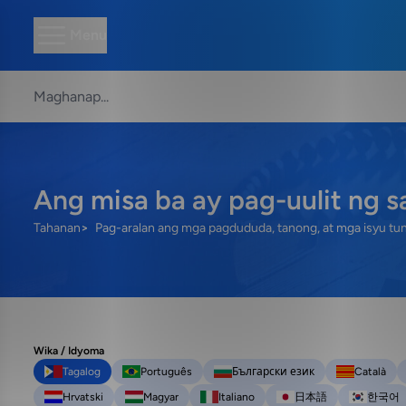
Menu
Ang misa ba ay pag-uulit ng sa
Tahanan
Pag-aralan ang mga pagdududa, tanong, at mga isyu tu
Wika / Idyoma
Tagalog
Português
Български език
Català
Hrvatski
Magyar
Italiano
日本語
한국어