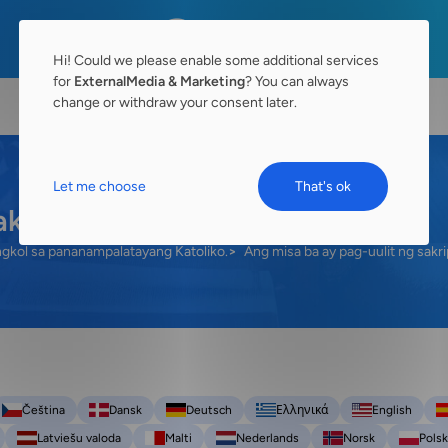
Hi! Could we please enable some additional services
for
ExternalMedia & Marketing
? You can always
change or withdraw your consent later.
Let me choose
That's ok
kripisyo ni Cristo?
ngkol sa pananampalatayang Katoliko.
Ang misa ba ay pag-uulit ng sakri
Čeština
Dansk
Deutsch
Ελληνικά
English
Latviešu valoda
Malti
Nederlands
Norsk
Polsk