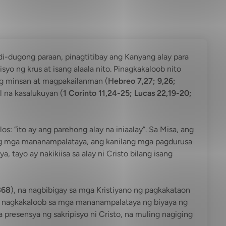
 di-dugong paraan, pinagtitibay ang Kanyang alay para
yo ng krus at isang alaala nito. Pinagkakaloob nito
ang minsan at magpakailanman (
Hebreo 7,27; 9,26;
al na kasalukuyan (
1 Corinto 11,24-25; Lucas 22,19-20;
los: “ito ay ang parehong alay na iniaalay”. Sa Misa, ang
ay ng mga mananampalataya, ang kanilang mga pagdurusa
ya, tayo ay nakikiisa sa alay ni Cristo bilang isang
368
), na nagbibigay sa mga Kristiyano ng pagkakataon
a nagkakaloob sa mga mananampalataya ng biyaya ng
 presensya ng sakripisyo ni Cristo, na muling nagiging