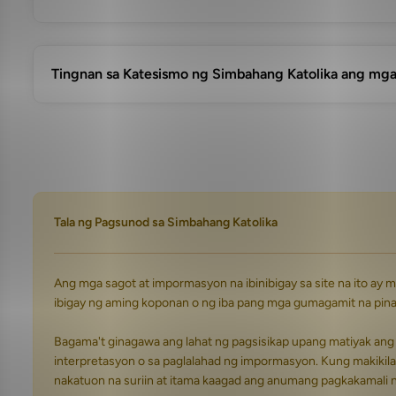
Tingnan sa Katesismo ng Simbahang Katolika ang mga
Tala ng Pagsunod sa Simbahang Katolika
Ang mga sagot at impormasyon na ibinibigay sa site na ito ay
ibigay ng aming koponan o ng iba pang mga gumagamit na pina
Bagama't ginagawa ang lahat ng pagsisikap upang matiyak ang
interpretasyon o sa paglalahad ng impormasyon. Kung makikila
nakatuon na suriin at itama kaagad ang anumang pagkakamali 