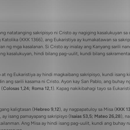
ng natatanging sakripisyo ni Cristo ay nagiging kasalukuyan sa
Katolika (KKK 1366), ang Eukaristiya ay kumakatawan sa sakripis
an ng mga kasalanan. Si Cristo ay inialay ang Kanyang sarili n
ging kasalukuyan, hindi bilang pag-uulit, kundi bilang sakrament
to at ng Eukaristiya ay hindi magkaibang sakripisyo, kundi isang ki
y din ang sarili kasama ni Cristo. Ayon kay San Pablo, ang buh
 (
Colosas 1,24; Roma 12,1
). Kapag nakikibahagi tayo sa Eukaristi
gang kaligtasan (
Hebreo 9,12
), ay nagpapatuloy sa Misa (
KKK 1
d, ay isang pamayapang sakripisyo (
Isaias 53,5; Mateo 26,28
), n
ilanman. Ang Misa ay hindi isang pag-uulit, kundi ang buhay na