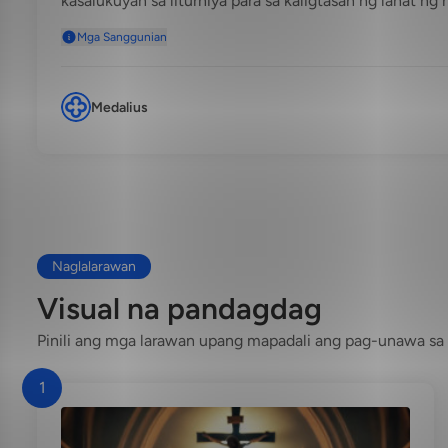
kasalukuyan sa liturhiya para sa kaligtasan ng lahat ng
Mga Sanggunian
Medalius
Naglalarawan
Visual na pandagdag
Pinili ang mga larawan upang mapadali ang pag-unawa sa 
1