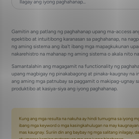
Gamitin ang patlang ng paghahanap upang ma-access ang 
epektibo at intuitibong karanasan sa paghahanap, na na
ng aming sistema ang iba't ibang mga mapagkukunan upa
nakarehistro na mahanap ng aming sistema o akala nito na
Samantalahin ang magagamit na functionality ng paghah
upang magbigay ng pinakabagong at pinaka-kaugnay na i
ang aming mga patnubay sa paggamit o makipag-ugnay sa 
produktibo at kasiya-siya ang iyong paghahanap.
Kung ang mga resulta na nakuha ay hindi tumugma sa iyong m
ibang mga keyword o mga kasingkahulugan na may kaugnayan 
mas kaugnay. Suriin din ang baybay ng mga salitang inilagay