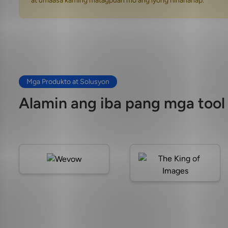
at umaasa kaming matagpuan mo ang iyong hinahanap.
Mga Produkto at Solusyon
Alamin ang iba pang mga tool 