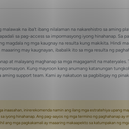
malawak na iba't ibang nilalaman na nakarehistro sa aming pl
gpapadali sa pag-access sa impormasyong iyong hinahanap. Sa 
ng magdala ng mga kaugnay na resulta kung makikita. Hindi m
 maaaring may kaugnayan, ibabalik ito sa mga resulta ng pagha
anap at malayang maghanap sa mga magagamit na materyales. T
mpormasyon. Kung mayroon kang anumang katanungan tungkol s
aming support team. Kami ay nakatuon sa pagbibigay ng pinak
ga inaasahan, inirerekomenda namin ang ilang mga estratehiya upang m
sa iyong hinahanap. Ang pag-aayos ng mga termino ng paghahanap ay m
, dahil ang mga pagkakamali ay maaaring makaapekto sa katumpakan ng mg