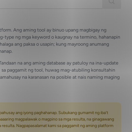
atform. Ang aming tool ay binuo upang magbigay ng
pag-type ng mga keyword o kaugnay na termino, hahanapin
ahalaga ang paksa o usapin; kung mayroong anumang
hanap.
andaan na ang aming database ay patuloy na ina-update
a paggamit ng tool, huwag mag-atubiling konsultahin
amahusay na karanasan na posible at nais naming maging
apahusay ang iyong paghahanap. Subukang gumamit ng iba't
aaaring magpalawak o magpino sa mga resulta, na ginagawang
a resulta. Nagpapasalamat kami sa paggamit ng aming platform