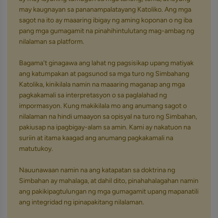
may kaugnayan sa pananampalatayang Katoliko. Ang mga
sagot na ito ay maaaring ibigay ng aming koponan o ng iba
pang mga gumagamit na pinahihintulutang mag-ambag ng
nilalaman sa platform.
Bagama't ginagawa ang lahat ng pagsisikap upang matiyak
ang katumpakan at pagsunod sa mga turo ng Simbahang
Katolika, kinikilala namin na maaaring maganap ang mga
pagkakamali sa interpretasyon o sa paglalahad ng
impormasyon. Kung makikilala mo ang anumang sagot o
nilalaman na hindi umaayon sa opisyal na turo ng Simbahan,
pakiusap na ipagbigay-alam sa amin. Kami ay nakatuon na
suriin at itama kaagad ang anumang pagkakamali na
matutukoy.
Nauunawaan namin na ang katapatan sa doktrina ng
Simbahan ay mahalaga, at dahil dito, pinahahalagahan namin
ang pakikipagtulungan ng mga gumagamit upang mapanatili
ang integridad ng ipinapakitang nilalaman.