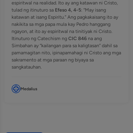
espiritwal na realidad. Ito ay ang katawan ni Cristo,
tulad ng itinuturo sa
Efeso 4, 4-5
: “May isang
katawan at isang Espiritu.” Ang pagkakaisang ito ay
nakikita sa mga papa mula kay Pedro hanggang
ngayon, at ito ay espiritwal na tinitiyak ni Cristo.
Itinuturo ng Catechism ng
CIC 846
na ang
Simbahan ay “kailangan para sa kaligtasan” dahil sa
pamamagitan nito, ipinapamahagi ni Cristo ang mga
sakramento at mga paraan ng biyaya sa
sangkatauhan.
Medalius