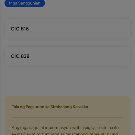
Mga Sanggunian
CIC 816
CIC 838
Tala ng Pagsunod sa Simbahang Katolika
Ang mga sagot at impormasyon na ibinibigay sa site na ito
ay may layuning tumugon sa mga tanong, tema, at isyung