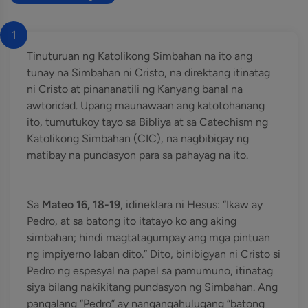
1
Tinuturuan ng Katolikong Simbahan na ito ang
tunay na Simbahan ni Cristo, na direktang itinatag
ni Cristo at pinananatili ng Kanyang banal na
awtoridad. Upang maunawaan ang katotohanang
ito, tumutukoy tayo sa Bibliya at sa Catechism ng
Katolikong Simbahan (CIC), na nagbibigay ng
matibay na pundasyon para sa pahayag na ito.
Sa
Mateo 16, 18-19
, idineklara ni Hesus: “Ikaw ay
Pedro, at sa batong ito itatayo ko ang aking
simbahan; hindi magtatagumpay ang mga pintuan
ng impiyerno laban dito.” Dito, binibigyan ni Cristo si
Pedro ng espesyal na papel sa pamumuno, itinatag
siya bilang nakikitang pundasyon ng Simbahan. Ang
pangalang “Pedro” ay nangangahulugang “batong