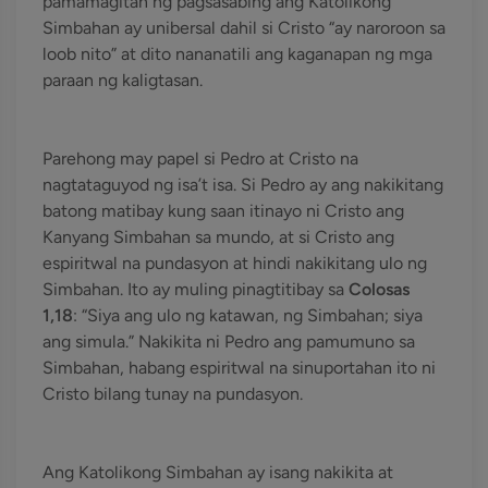
pamamagitan ng pagsasabing ang Katolikong
Simbahan ay unibersal dahil si Cristo “ay naroroon sa
loob nito” at dito nananatili ang kaganapan ng mga
paraan ng kaligtasan.
Parehong may papel si Pedro at Cristo na
nagtataguyod ng isa’t isa. Si Pedro ay ang nakikitang
batong matibay kung saan itinayo ni Cristo ang
Kanyang Simbahan sa mundo, at si Cristo ang
espiritwal na pundasyon at hindi nakikitang ulo ng
Simbahan. Ito ay muling pinagtitibay sa
Colosas
1,18
: “Siya ang ulo ng katawan, ng Simbahan; siya
ang simula.” Nakikita ni Pedro ang pamumuno sa
Simbahan, habang espiritwal na sinuportahan ito ni
Cristo bilang tunay na pundasyon.
Ang Katolikong Simbahan ay isang nakikita at