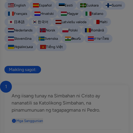
English
Español
Eesti
Euskara
Suomi
Français
Hrvatski
Magyar
Italiano
日本語
한국어
Latviešu valoda
Malti
Nederlands
Norsk
Polski
Română
Slovenčina
Svenska
తెలుగు
ภาษาไทย
Українська
Tiếng Việt
Maikling sagot:
1
Ang iisang tunay na Simbahan ni Cristo ay
nananatili sa Katolikong Simbahan, na
pinamumunuan ng tagapagmana ni Pedro.
Mga Sanggunian