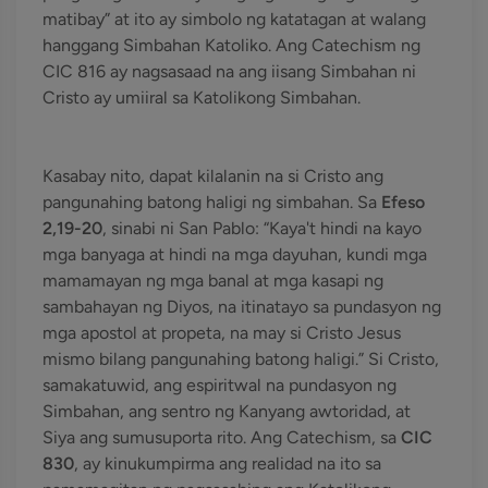
matibay” at ito ay simbolo ng katatagan at walang
hanggang Simbahan Katoliko. Ang Catechism ng
CIC 816 ay nagsasaad na ang iisang Simbahan ni
Cristo ay umiiral sa Katolikong Simbahan.
Kasabay nito, dapat kilalanin na si Cristo ang
pangunahing batong haligi ng simbahan. Sa
Efeso
2,19-20
, sinabi ni San Pablo: “Kaya't hindi na kayo
mga banyaga at hindi na mga dayuhan, kundi mga
mamamayan ng mga banal at mga kasapi ng
sambahayan ng Diyos, na itinatayo sa pundasyon ng
mga apostol at propeta, na may si Cristo Jesus
mismo bilang pangunahing batong haligi.” Si Cristo,
samakatuwid, ang espiritwal na pundasyon ng
Simbahan, ang sentro ng Kanyang awtoridad, at
Siya ang sumusuporta rito. Ang Catechism, sa
CIC
830
, ay kinukumpirma ang realidad na ito sa