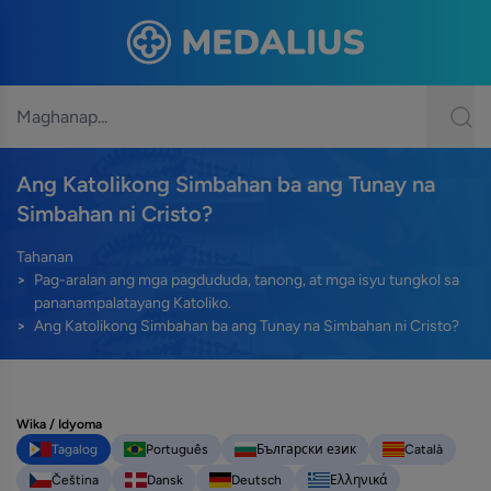
Ang Katolikong Simbahan ba ang Tunay na
Simbahan ni Cristo?
Tahanan
Pag-aralan ang mga pagdududa, tanong, at mga isyu tungkol sa
pananampalatayang Katoliko.
Ang Katolikong Simbahan ba ang Tunay na Simbahan ni Cristo?
Wika / Idyoma
Tagalog
Português
Български език
Català
Čeština
Dansk
Deutsch
Ελληνικά