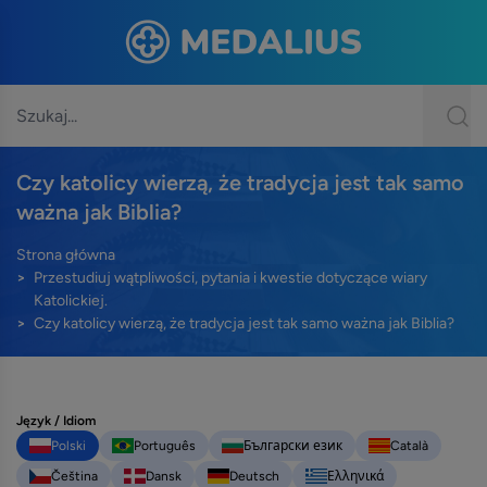
Czy katolicy wierzą, że tradycja jest tak samo
ważna jak Biblia?
Strona główna
Przestudiuj wątpliwości, pytania i kwestie dotyczące wiary
Katolickiej.
Czy katolicy wierzą, że tradycja jest tak samo ważna jak Biblia?
Język / Idiom
Polski
Português
Български език
Català
Čeština
Dansk
Deutsch
Ελληνικά