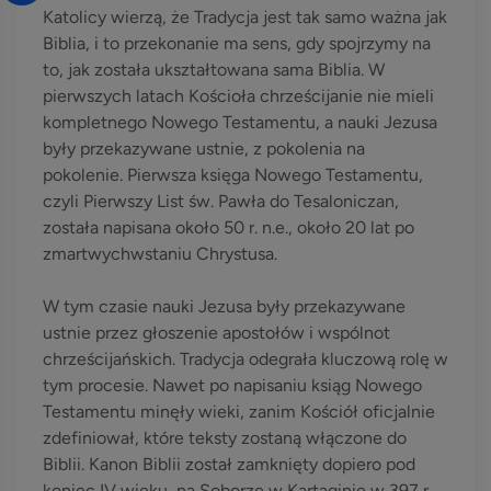
Katolicy wierzą, że Tradycja jest tak samo ważna jak
Biblia, i to przekonanie ma sens, gdy spojrzymy na
to, jak została ukształtowana sama Biblia. W
pierwszych latach Kościoła chrześcijanie nie mieli
kompletnego Nowego Testamentu, a nauki Jezusa
były przekazywane ustnie, z pokolenia na
pokolenie. Pierwsza księga Nowego Testamentu,
czyli Pierwszy List św. Pawła do Tesaloniczan,
została napisana około 50 r. n.e., około 20 lat po
zmartwychwstaniu Chrystusa.
W tym czasie nauki Jezusa były przekazywane
ustnie przez głoszenie apostołów i wspólnot
chrześcijańskich. Tradycja odegrała kluczową rolę w
tym procesie. Nawet po napisaniu ksiąg Nowego
Testamentu minęły wieki, zanim Kościół oficjalnie
zdefiniował, które teksty zostaną włączone do
Biblii. Kanon Biblii został zamknięty dopiero pod
koniec IV wieku, na Soborze w Kartaginie w 397 r.