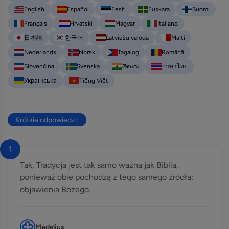
English
Español
Eesti
Euskara
Suomi
Français
Hrvatski
Magyar
Italiano
日本語
한국어
Latviešu valoda
Malti
Nederlands
Norsk
Tagalog
Română
Slovenčina
Svenska
తెలుగు
ภาษาไทย
Українська
Tiếng Việt
Krótkie odpowiedzi:
1
Tak, Tradycja jest tak samo ważna jak Biblia,
ponieważ obie pochodzą z tego samego źródła:
objawienia Bożego.
Medalius