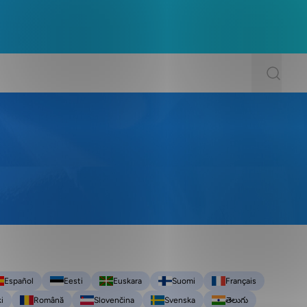
Español
Eesti
Euskara
Suomi
Français
i
Română
Slovenčina
Svenska
తెలుగు