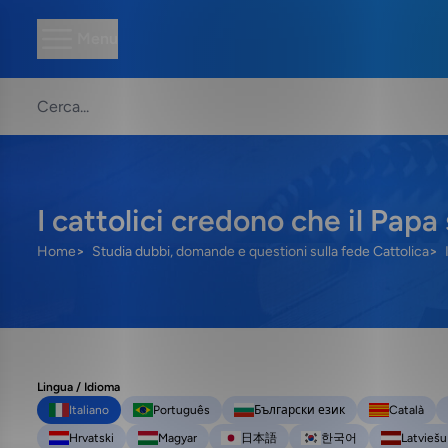
Menu
I cattolici credono che il Papa 
Home
Studia dubbi, domande e questioni sulla fede Cattolica
Lingua / Idioma
Italiano
Português
Български език
Català
Hrvatski
Magyar
日本語
한국어
Latviešu