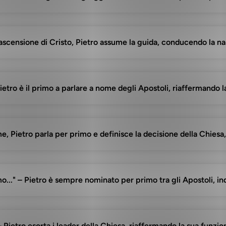
po l'ascensione di Cristo, Pietro assume la guida, conducendo la 
, Pietro è il primo a parlare a nome degli Apostoli, riaffermando
me, Pietro parla per primo e definisce la decisione della Chiesa,
o..." – Pietro è sempre nominato per primo tra gli Apostoli, i
." – Pietro esorta i leader della Chiesa, riaffermando la sua funz