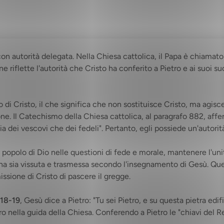
n autorità delegata. Nella Chiesa cattolica, il Papa è chiamato V
e riflette l'autorità che Cristo ha conferito a Pietro e ai suoi s
o di Cristo, il che significa che non sostituisce Cristo, ma agis
ne. Il Catechismo della Chiesa cattolica, al paragrafo 882, affe
ia dei vescovi che dei fedeli". Pertanto, egli possiede un'autori
 il popolo di Dio nelle questioni di fede e morale, mantenere l'un
ana sia vissuta e trasmessa secondo l'insegnamento di Gesù. Que
issione di Cristo di pascere il gregge.
,18-19
, Gesù dice a Pietro: "Tu sei Pietro, e su questa pietra edifi
tro nella guida della Chiesa. Conferendo a Pietro le "chiavi del R