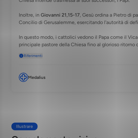
Chiesa intende trasmessa ai suoi successori, i Papi.
Inoltre, in
Giovanni 21,15-17
, Gesù ordina a Pietro di p
Concilio di Gerusalemme, esercitando l'autorità di defini
In questo modo, i cattolici vedono il Papa come il Vicar
principale pastore della Chiesa fino al glorioso ritorno 
Riferimenti
Medalius
Illustrare