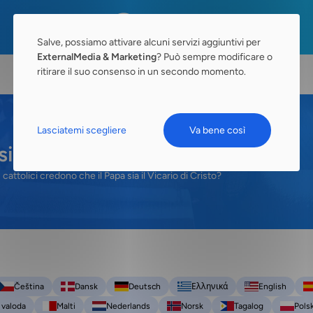
Salve, possiamo attivare alcuni servizi aggiuntivi per
ExternalMedia & Marketing
? Può sempre modificare o
ritirare il suo consenso in un secondo momento.
Lasciatemi scegliere
Va bene così
sia il Vicario di Cristo?
I cattolici credono che il Papa sia il Vicario di Cristo?
Čeština
Dansk
Deutsch
Ελληνικά
English
 valoda
Malti
Nederlands
Norsk
Tagalog
Polsk