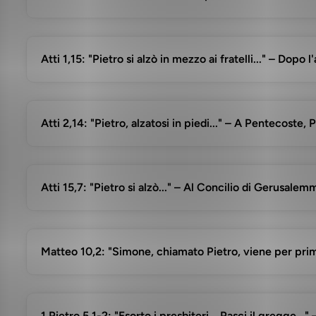
Atti 1,15: "Pietro si alzò in mezzo ai fratelli..." – Do
Atti 2,14: "Pietro, alzatosi in piedi..." – A Pentecoste
Atti 15,7: "Pietro si alzò..." – Al Concilio di Gerusalem
Matteo 10,2: "Simone, chiamato Pietro, viene per prim
1 Pietro 5,1-2: "Esorto i presbiteri... Pasci il gregge..