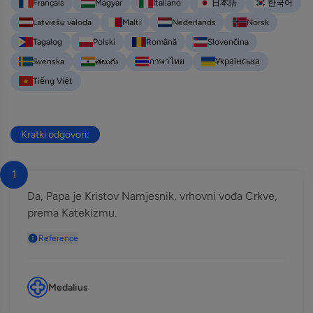
Français
Magyar
Italiano
日本語
한국어
Latviešu valoda
Malti
Nederlands
Norsk
Tagalog
Polski
Română
Slovenčina
Svenska
తెలుగు
ภาษาไทย
Українська
Tiếng Việt
Kratki odgovori:
1
Da, Papa je Kristov Namjesnik, vrhovni vođa Crkve,
prema Katekizmu.
Reference
Medalius