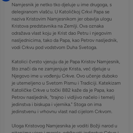
Namjesnik je netko tko djeluje u ime drugoga, s
delegiranom vlašću. U Katoličkoj Crkvi Papa se
naziva Kristovim Namjesnikom jer obavlja ulogu
Kristova predstavnika na Zemlji. Ova oznaka
odražava vlast koju je Krist dao Petru i njegovim
nasljednicima, tako da Papa, kao Petrov nasljednik,
vodi Crkvu pod vodstvom Duha Svetoga.
Katolici čvrsto vjeruju da je Papa Kristov Namjesnik,
što znači da ne zamjenjuje Krista, već djeluje u
Njegovo ime u vođenju Crkve. Ovo učenje duboko
je utemeljeno u Svetom Pismu i Tradiciji. Katekizam
Katoličke Crkve u točki 882 kaže da je Papa, kao
Petrov nasljednik, "trajno i vidljivo načelo i temelj
jedinstva i biskupa i vjernika." Stoga on ima
jedinstvenu i vrhovnu vlast nad cijelom Crkvom.
Uloga Kristovog Namjesnika je voditi Božji narod u
pitanjima vjere i morala, održavati jedinstvo Crkve i