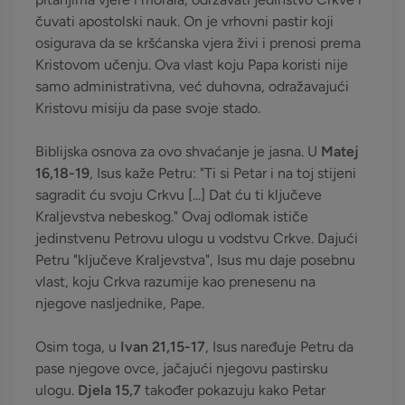
čuvati apostolski nauk. On je vrhovni pastir koji
osigurava da se kršćanska vjera živi i prenosi prema
Kristovom učenju. Ova vlast koju Papa koristi nije
samo administrativna, već duhovna, odražavajući
Kristovu misiju da pase svoje stado.
Biblijska osnova za ovo shvaćanje je jasna. U
Matej
16,18-19
, Isus kaže Petru: "Ti si Petar i na toj stijeni
sagradit ću svoju Crkvu [...] Dat ću ti ključeve
Kraljevstva nebeskog." Ovaj odlomak ističe
jedinstvenu Petrovu ulogu u vodstvu Crkve. Dajući
Petru "ključeve Kraljevstva", Isus mu daje posebnu
vlast, koju Crkva razumije kao prenesenu na
njegove nasljednike, Pape.
Osim toga, u
Ivan 21,15-17
, Isus naređuje Petru da
pase njegove ovce, jačajući njegovu pastirsku
ulogu.
Djela 15,7
također pokazuju kako Petar