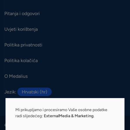
Pitanja i odgovori
Uvjeti korištenja
Politika privatnosti
Politika kolačića
O Medalius
Jezik:
Hrvatski (hr)
Mi prikupljamo i procesiramo Vaše osobne podatke
radi slijedećeg:
ExternalMedia & Marketing
.
© 2026 Medalius. Sva prava pridržana.