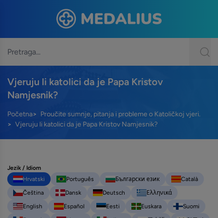
Vjeruju li katolici da je Papa Kristov
Namjesnik?
Početna
Proučite sumnje, pitanja i probleme o Katoličkoj vjeri.
Vjeruju li katolici da je Papa Kristov Namjesnik?
Jezik / Idiom
Hrvatski
Português
Български език
Català
Čeština
Dansk
Deutsch
Ελληνικά
English
Español
Eesti
Euskara
Suomi