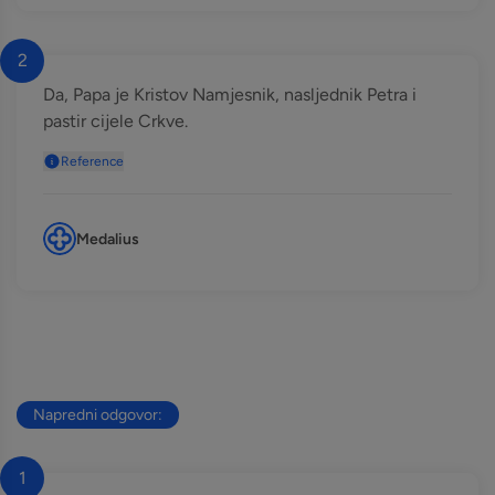
2
Da, Papa je Kristov Namjesnik, nasljednik Petra i
pastir cijele Crkve.
Reference
Medalius
Napredni odgovor:
1