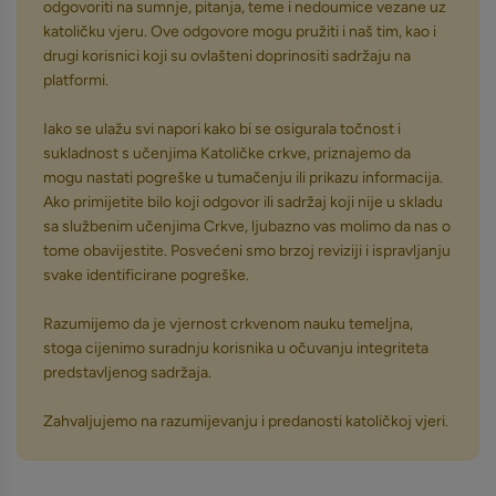
odgovoriti na sumnje, pitanja, teme i nedoumice vezane uz
katoličku vjeru. Ove odgovore mogu pružiti i naš tim, kao i
drugi korisnici koji su ovlašteni doprinositi sadržaju na
platformi.
Iako se ulažu svi napori kako bi se osigurala točnost i
sukladnost s učenjima Katoličke crkve, priznajemo da
mogu nastati pogreške u tumačenju ili prikazu informacija.
Ako primijetite bilo koji odgovor ili sadržaj koji nije u skladu
sa službenim učenjima Crkve, ljubazno vas molimo da nas o
tome obavijestite. Posvećeni smo brzoj reviziji i ispravljanju
svake identificirane pogreške.
Razumijemo da je vjernost crkvenom nauku temeljna,
stoga cijenimo suradnju korisnika u očuvanju integriteta
predstavljenog sadržaja.
Zahvaljujemo na razumijevanju i predanosti katoličkoj vjeri.