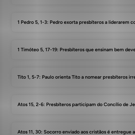
1 Pedro 5, 1-3: Pedro exorta presbíteros a liderarem
1 Timóteo 5, 17-19: Presbíteros que ensinam bem de
Tito 1, 5-7: Paulo orienta Tito a nomear presbíteros ir
Atos 15, 2-6: Presbíteros participam do Concílio de J
Atos 11, 30: Socorro enviado aos cristãos é entregue a