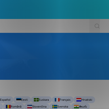
Español
Eesti
Euskara
Français
Hrvatski
Română
Slovenčina
Svenska
తెలుగు