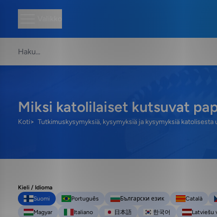
Valikko
Miksi katolilaiset kutsuvat pa
Koti
Tutkimuskysymyksiä, kysymyksiä ja kysymyksiä katolisesta 
Kieli / Idioma
Suomi
Português
Български език
Català
Magyar
Italiano
日本語
한국어
Latviešu 