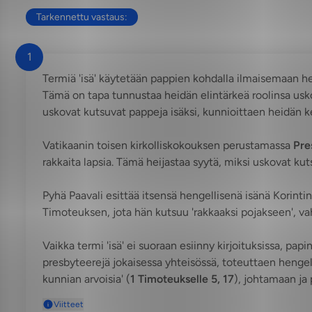
Tarkennettu vastaus:
1
Termiä 'isä' käytetään pappien kohdalla ilmaisemaan hei
Tämä on tapa tunnustaa heidän elintärkeä roolinsa uskov
uskovat kutsuvat pappeja isäksi, kunnioittaen heidän k
Vatikaanin toisen kirkolliskokouksen perustamassa
Pre
rakkaita lapsia. Tämä heijastaa syytä, miksi uskovat kut
Pyhä Paavali esittää itsensä hengellisenä isänä Korintin
Timoteuksen, jota hän kutsuu 'rakkaaksi pojakseen', vahv
Vaikka termi 'isä' ei suoraan esiinny kirjoituksissa, pap
presbyteerejä jokaisessa yhteisössä, toteuttaen hengelli
kunnian arvoisia' (
1 Timoteukselle 5, 17
), johtamaan ja
Viitteet