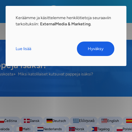
Keräämme ja käsittelemme henkilötietoja seuraaviin
tarkoituksiin:
ExternalMedia & Marketing
.
Lue lisää
Hyväksy
ppeja isäksi?
uskosta
Miksi katolilaiset kutsuvat pappeja isäksi?
Čeština
Dansk
Deutsch
Ελληνικά
English
valoda
Malti
Nederlands
Norsk
Tagalog
Polski