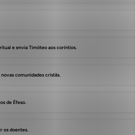
itual e envia Timóteo aos coríntios.
 novas comunidades cristãs.
ros de Éfeso.
ir os doentes.