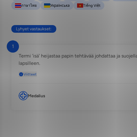
ภาษาไทย
Українська
Tiếng Việt
Lyhyet vastaukset:
1
Termi 'isä' heijastaa papin tehtävää johdattaa ja suojel
lapsilleen.
Viitteet
Medalius