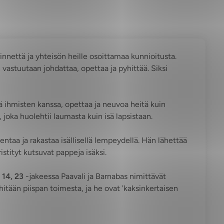
innettä ja yhteisön heille osoittamaa kunnioitusta.
vastuutaan johdattaa, opettaa ja pyhittää. Siksi
ä ihmisten kanssa, opettaa ja neuvoa heitä kuin
 joka huolehtii laumasta kuin isä lapsistaan.
jentaa ja rakastaa isällisellä lempeydellä. Hän lähettää
stityt kutsuvat pappeja isäksi.
 14, 23
-jakeessa Paavali ja Barnabas nimittävät
ihitään piispan toimesta, ja he ovat 'kaksinkertaisen