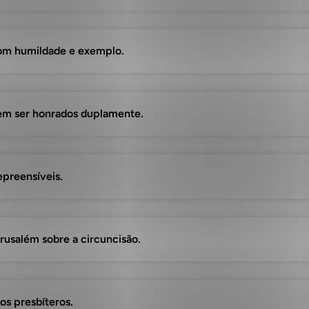
 com humildade e exemplo.
vem ser honrados duplamente.
repreensíveis.
erusalém sobre a circuncisão.
os presbíteros.