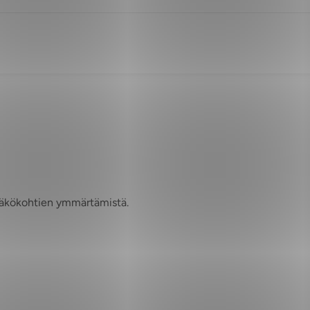
näkökohtien ymmärtämistä.