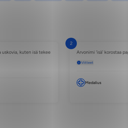
2
la uskovia, kuten isä tekee
Arvonimi 'isä' korostaa pap
Viitteet
Medalius