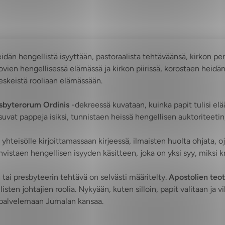
dän hengellistä isyyttään, pastoraalista tehtäväänsä, kirkon per
ien hengellisessä elämässä ja kirkon piirissä, korostaen heidän 
eskeistä rooliaan elämässään.
sbyterorum Ordinis
-dekreessä kuvataan, kuinka papit tulisi elä
suvat pappeja isiksi, tunnistaen heissä hengellisen auktoriteetin,
 yhteisölle kirjoittamassaan kirjeessä, ilmaisten huolta ohjata, o
istaen hengellisen isyyden käsitteen, joka on yksi syy, miksi kri
in tai presbyteerin tehtävä on selvästi määritelty.
Apostolien teot
sten johtajien roolia. Nykyään, kuten silloin, papit valitaan ja v
 palvelemaan Jumalan kansaa.