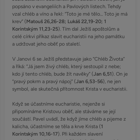
popsáno v evangeliích a Pavlových listech. Tehdy
vzal chléb a víno a řekl: “Toto je mé tělo... Toto je má
krev” (
Matouš 26,26-28; Lukáš 22,19-20; 1
Korintským 11,23-25
). Tím dal Ježíš apoštolům a
celé církvi příkaz slavit eucharistii na jeho památku
a udržovat jeho oběť po staletí.
V Janovi 6 se Ježíš představuje jako “Chléb Života”
a říká: “Já jsem živý chléb, který sestoupil z nebe;
kdo jí tento chléb, bude žít navěky” (
Jan 6,51
). On je
“pravý pokrm a pravý nápoj” (
Jan 6,53-56
), ne jen
symbol, ale skutečná přítomnost Krista v eucharistii.
Když se účastníme eucharistie, nejenže si
připomínáme Kristovu oběť, ale stáváme se její
součástí. Pavel uvádí, že když jíme chléb a pijeme z
kalicha, účastníme se těla a krve Krista (
1
Korintským 10,16-17
). Při každém slavení