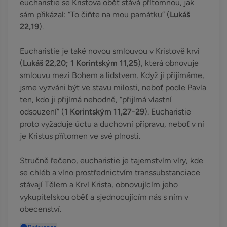
eucharistie se Kristova oběť stává přítomnou, jak
sám přikázal: “To čiňte na mou památku” (
Lukáš
22,19
).
Eucharistie je také novou smlouvou v Kristově krvi
(
Lukáš 22,20; 1 Korintským 11,25
), která obnovuje
smlouvu mezi Bohem a lidstvem. Když ji přijímáme,
jsme vyzváni být ve stavu milosti, neboť podle Pavla
ten, kdo ji přijímá nehodně, “přijímá vlastní
odsouzení” (
1 Korintským 11,27-29
). Eucharistie
proto vyžaduje úctu a duchovní přípravu, neboť v ní
je Kristus přítomen ve své plnosti.
Stručně řečeno, eucharistie je tajemstvím víry, kde
se chléb a víno prostřednictvím transsubstanciace
stávají Tělem a Krví Krista, obnovujícím jeho
vykupitelskou oběť a sjednocujícím nás s ním v
obecenství.