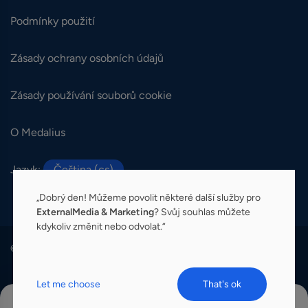
Podmínky použití
Zásady ochrany osobních údajů
Zásady používání souborů cookie
O Medalius
Jazyk:
Čeština (cs)
„Dobrý den! Můžeme povolit některé další služby pro
ExternalMedia & Marketing
? Svůj souhlas můžete
kdykoliv změnit nebo odvolat.“
© 2026 Medalius. Všechna práva vyhrazena.
Let me choose
That's ok