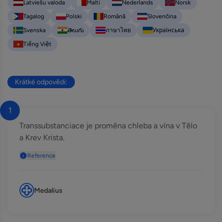
Latviešu valoda
Malti
Nederlands
Norsk
Tagalog
Polski
Română
Slovenčina
Svenska
తెలుగు
ภาษาไทย
Українська
Tiếng Việt
Krátké odpovědi:
1
Transsubstanciace je proměna chleba a vína v Tělo
a Krev Krista.
Reference
Medalius