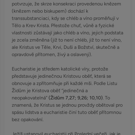
potvrzuje, že skrze konsekraci provedenou knězem
(knězem nebo biskupem) dochází k
transsubstanciaci, kdy se chléb a víno proměňují v
Tělo a Krev Krista. Přestože chuť, vůně a fyzické
vlastnosti zůstávají jako chléb a víno, jejich podstata
je zcela změněna (již to není chléb, již to není víno,
ale Kristus ve Těle, Krvi, Duši a Božství, skutečně a
opravdově přítomen, živý a oslavený).
Eucharistie je středem katolické víry, protože
představuje jedinečnou Kristovu oběť, která se
obnovuje a zpřítomňuje při každé mši. Podle Listu
Židům je Kristova oběť “jedinečná a
neopakovatelná”
(Židům 7,27; 9,26; 10,10)
. To
znamená, že Kristus se jednou provždy obětoval pro
spásu lidstva a eucharistie činí tuto oběť přítomnou
bez opakování.
Ježíš ustanovil eucharistii při Poslední večeři, jak je