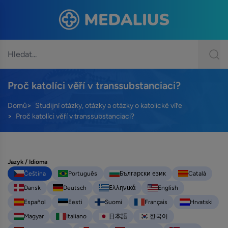
Proč katolíci věří v transsubstanciaci?
Domů
Studijní otázky, otázky a otázky o katolické víře
Proč katolíci věří v transsubstanciaci?
Jazyk / Idioma
Čeština
Português
Български език
Català
Dansk
Deutsch
Ελληνικά
English
Español
Eesti
Suomi
Français
Hrvatski
Magyar
Italiano
日本語
한국어