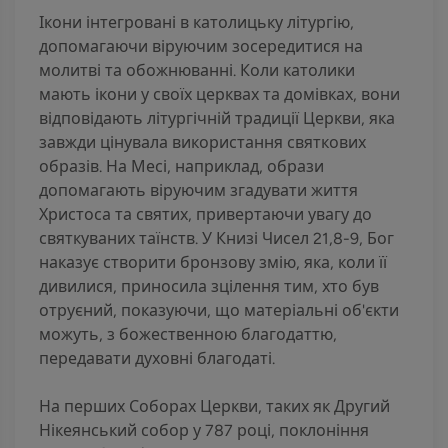
Ікони інтегровані в католицьку літургію,
допомагаючи віруючим зосередитися на
молитві та обожнюванні. Коли католики
мають ікони у своїх церквах та домівках, вони
відповідають літургічній традиції Церкви, яка
завжди цінувала використання святкових
образів. На Месі, наприклад, образи
допомагають віруючим згадувати життя
Христоса та святих, привертаючи увагу до
святкуваних таїнств. У Книзі Чисел 21,8-9, Бог
наказує створити бронзову змію, яка, коли її
дивилися, приносила зцілення тим, хто був
отруєний, показуючи, що матеріальні об'єкти
можуть, з божественною благодаттю,
передавати духовні благодаті.
На перших Соборах Церкви, таких як Другий
Нікеянський собор у 787 році, поклоніння