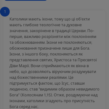
1
Католики мають ікони, тому що ці об'єкти
мають глибоке теологічне та духовне
значення, закорінене в традиції Церкви. По-
перше, важливо розрізняти між поклонінням
та обожнюванням. Ікони не поклоняються;
обожнювання призначене лише для Бога.
Ікони, з іншого боку, поклоняються як
представлення святих, Христоса та Пресвятої
Діви Марії. Вони сприймаються як вікна в
небо, що дозволяють віруючим роздумувати
над божественними реаліями. Це
підтримується фактом, що Ісус, ставши
людиною, став "видимим образом невидимого
Бога" (Колосянам 1,15). Отже, роздумуючи над
іконами, католики згадують про присутність
Бога серед нас.