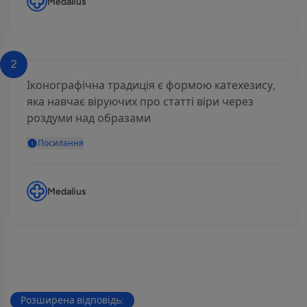
Medalius
2
Іконографічна традиція є формою катехезису,
яка навчає віруючих про статті віри через
роздуми над образами
Посилання
Medalius
Розширена відповідь: