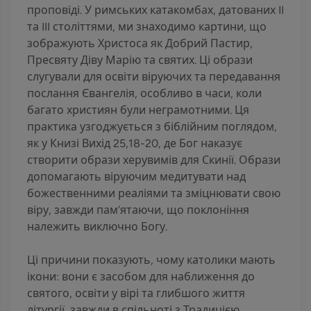
проповіді. У римських катакомбах, датованих II
та III століттями, ми знаходимо картини, що
зображують Христоса як Добрий Пастир,
Пресвяту Діву Марію та святих. Ці образи
слугували для освіти віруючих та передавання
послання Євангелія, особливо в часи, коли
багато християн були неграмотними. Ця
практика узгоджується з біблійним поглядом,
як у Книзі Вихід 25,18-20, де Бог наказує
створити образи херувимів для Скинії. Образи
допомагають віруючим медитувати над
божественними реаліями та зміцнювати свою
віру, завжди пам’ятаючи, що поклоніння
належить виключно Богу.
Ці причини показують, чому католики мають
ікони: вони є засобом для наближення до
святого, освіти у вірі та глибшого життя
літургії, завжди в спільноті з Традицією