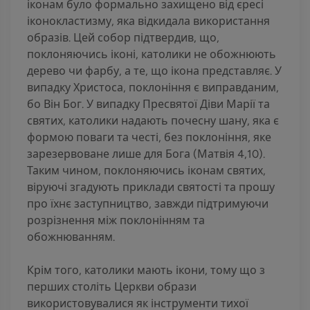
іконам було формально захищено від єресі
іконокластизму, яка відкидала використання
образів. Цей собор підтвердив, що,
поклоняючись іконі, католики не обожнюють
дерево чи фарбу, а те, що ікона представляє. У
випадку Христоса, поклоніння є виправданим,
бо Він Бог. У випадку Пресвятої Діви Марії та
святих, католики надають почесну шану, яка є
формою поваги та честі, без поклоніння, яке
зарезервоване лише для Бога (Матвія 4,10).
Таким чином, поклоняючись іконам святих,
віруючі згадують приклади святості та прошу
про їхнє заступництво, завжди підтримуючи
розрізнення між поклонінням та
обожнюванням.
Крім того, католики мають ікони, тому що з
перших століть Церкви образи
використовувалися як інструменти тихої