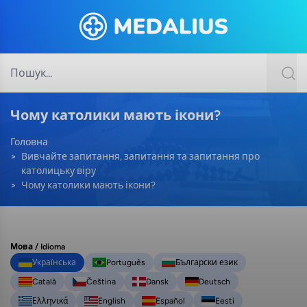
Чому католики мають ікони?
Головна
Вивчайте запитання, запитання та запитання про
католицьку віру
Чому католики мають ікони?
Мова / Idioma
Українська
Português
Български език
Català
Čeština
Dansk
Deutsch
Ελληνικά
English
Español
Eesti