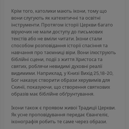
Крім того, католики мають ікони, тому що
вони слугують як катехетичні та освітні
інструменти. Протягом історії Церкви багато
віруючих не мали доступу до письмових
текстів або не вміли читати. Ікони стали
способом розповідання історії спасіння та
навчання про таємниці віри. Вони ілюструють
біблійні сцени, події з життя Христоса та
святих, роблячи невидимі духовні реалії
видимими. Наприклад, у Книзі Вихід 25,18-20,
Бог наказує створити образи херувимів для
Скинії, показуючи, що створення святкових
образів має біблійне обґрунтування.
Ікони також є проявом живої Традиції Церкви.
Як усне проповідування передає Євангеліє,
іконографія робить те саме через образи.