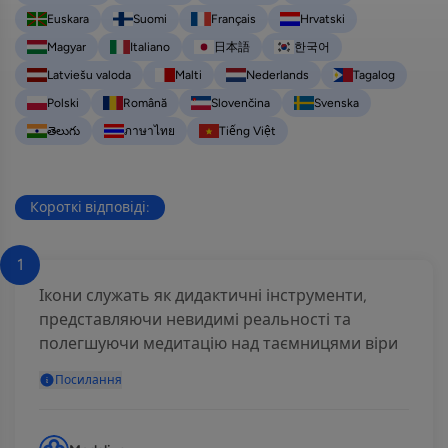
Euskara
Suomi
Français
Hrvatski
Magyar
Italiano
日本語
한국어
Latviešu valoda
Malti
Nederlands
Tagalog
Polski
Română
Slovenčina
Svenska
తెలుగు
ภาษาไทย
Tiếng Việt
Короткі відповіді:
1
Ікони служать як дидактичні інструменти,
представляючи невидимі реальності та
полегшуючи медитацію над таємницями віри
Посилання