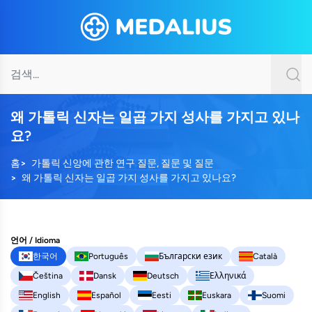
왜 가톨릭 신자는 일곱 가지 성사를 가지고 있나
요?
홈
가톨릭 신앙에 관한 연구 질문, 질문 및 질문
왜 가톨릭 신자는 일곱 가지 성사를 가지고 있나요?
언어 / Idioma
한국어
Português
Български език
Català
Čeština
Dansk
Deutsch
Ελληνικά
English
Español
Eesti
Euskara
Suomi