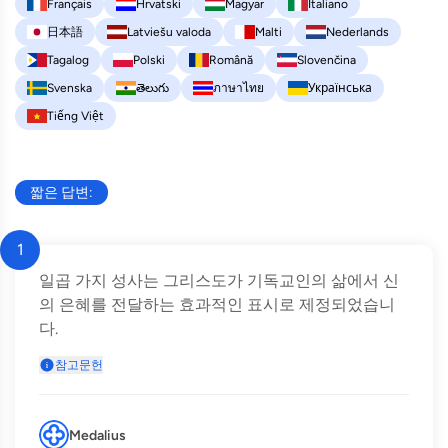
Français
Hrvatski
Magyar
Italiano
日本語
Latviešu valoda
Malti
Nederlands
Tagalog
Polski
Română
Slovenčina
Svenska
తెలుగు
ภาษาไทย
Українська
Tiếng Việt
짧은 답변:
1
일곱 가지 성사는 그리스도가 기독교인의 삶에서 신
의 은혜를 전달하는 효과적인 표시로 제정되었습니
다.
참고문헌
Medalius