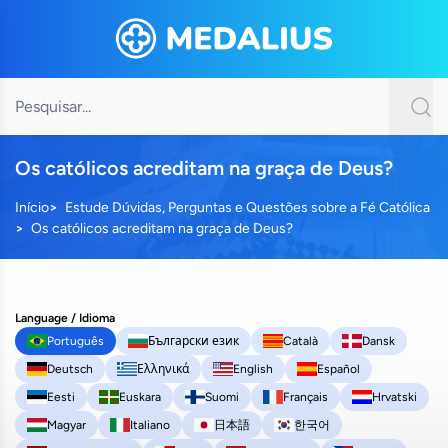
Os católicos acreditam na graça de Deus?
Início
Estude Dúvidas, Perguntas e Questões sobre a Fé Católica
Os católicos acreditam na graça de Deus?
Language / Idioma
Português
Български език
Català
Dansk
Deutsch
Ελληνικά
English
Español
Eesti
Euskara
Suomi
Français
Hrvatski
Magyar
Italiano
日本語
한국어