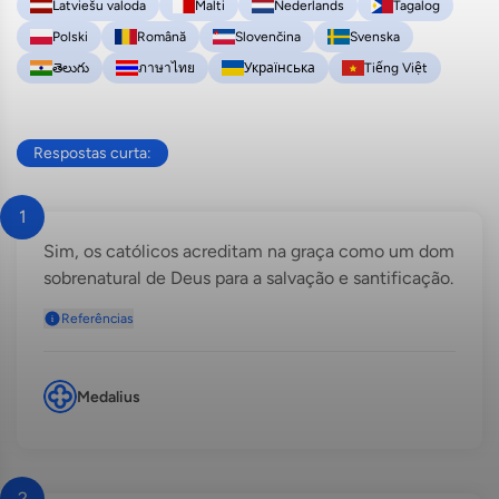
Latviešu valoda
Malti
Nederlands
Tagalog
Polski
Română
Slovenčina
Svenska
తెలుగు
ภาษาไทย
Українська
Tiếng Việt
Respostas curta:
1
Sim, os católicos acreditam na graça como um dom
sobrenatural de Deus para a salvação e santificação.
Referências
Medalius
2