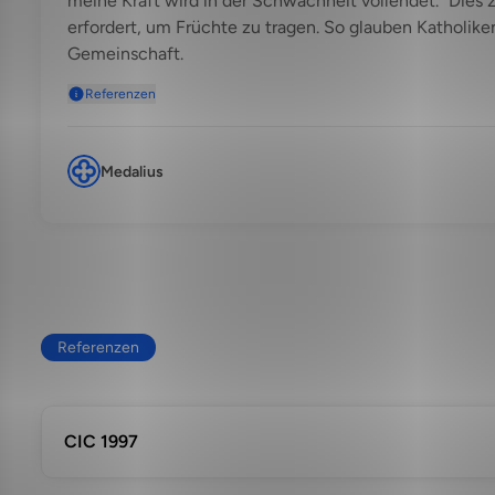
meine Kraft wird in der Schwachheit vollendet.“ Dies
erfordert, um Früchte zu tragen. So glauben Katholike
Gemeinschaft.
Referenzen
Medalius
Referenzen
CIC 1997