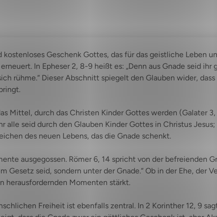
 kostenloses Geschenk Gottes, das für das geistliche Leben und 
e erneuert. In Epheser 2, 8-9 heißt es: „Denn aus Gnade seid ih
ich rühme.“ Dieser Abschnitt spiegelt den Glauben wider, dass
ringt.
as Mittel, durch das Christen Kinder Gottes werden (Galater 3,
r alle seid durch den Glauben Kinder Gottes in Christus Jesus; de
 Zeichen des neuen Lebens, das die Gnade schenkt.
mente ausgegossen. Römer 6, 14 spricht von der befreienden G
dem Gesetz seid, sondern unter der Gnade.“ Ob in der Ehe, der 
 in herausfordernden Momenten stärkt.
ichen Freiheit ist ebenfalls zentral. In 2 Korinther 12, 9 sag