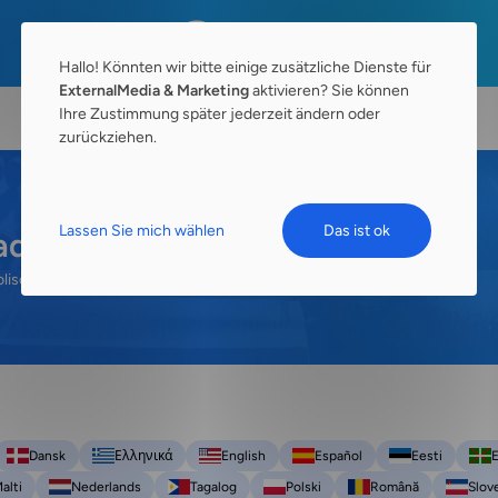
Hallo! Könnten wir bitte einige zusätzliche Dienste für
ExternalMedia & Marketing
aktivieren? Sie können
Ihre Zustimmung später jederzeit ändern oder
zurückziehen.
Lassen Sie mich wählen
Das ist ok
ade?
olischen Glauben.
Glauben Katholiken an die Gnade?
Dansk
Ελληνικά
English
Español
Eesti
E
alti
Nederlands
Tagalog
Polski
Română
Slov