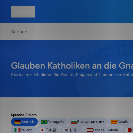
Menü
Glauben Katholiken an die Gn
Startseite
Studieren Sie Zweifel, Fragen und Themen zum Kath
Sprache / Idiom
Deutsch
Português
Български език
Català
Italiano
日本語
한국어
Latviešu valoda
M