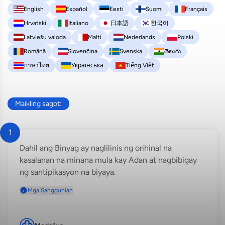
English
Español
Eesti
Suomi
Français
Hrvatski
Italiano
日本語
한국어
Latviešu valoda
Malti
Nederlands
Polski
Română
Slovenčina
Svenska
తెలుగు
ภาษาไทย
Українська
Tiếng Việt
Maikling sagot:
1
Dahil ang Binyag ay naglilinis ng orihinal na
kasalanan na minana mula kay Adan at nagbibigay
ng santipikasyon na biyaya.
Mga Sanggunian