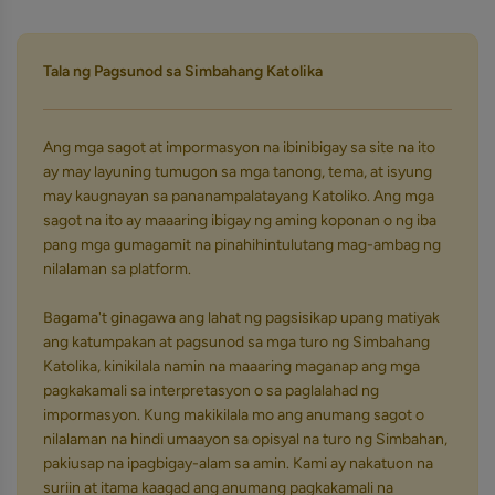
Tala ng Pagsunod sa Simbahang Katolika
Ang mga sagot at impormasyon na ibinibigay sa site na ito
ay may layuning tumugon sa mga tanong, tema, at isyung
may kaugnayan sa pananampalatayang Katoliko. Ang mga
sagot na ito ay maaaring ibigay ng aming koponan o ng iba
pang mga gumagamit na pinahihintulutang mag-ambag ng
nilalaman sa platform.
Bagama't ginagawa ang lahat ng pagsisikap upang matiyak
ang katumpakan at pagsunod sa mga turo ng Simbahang
Katolika, kinikilala namin na maaaring maganap ang mga
pagkakamali sa interpretasyon o sa paglalahad ng
impormasyon. Kung makikilala mo ang anumang sagot o
nilalaman na hindi umaayon sa opisyal na turo ng Simbahan,
pakiusap na ipagbigay-alam sa amin. Kami ay nakatuon na
suriin at itama kaagad ang anumang pagkakamali na