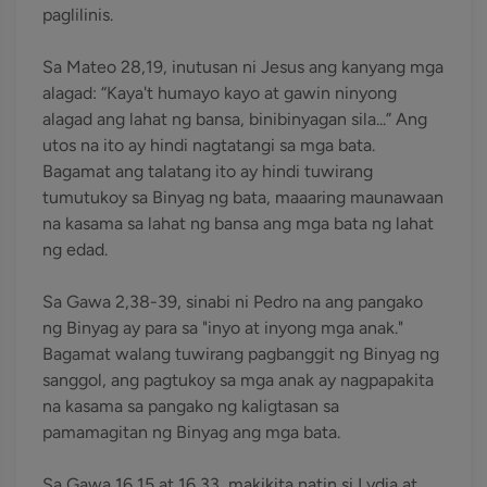
paglilinis.
Sa Mateo 28,19, inutusan ni Jesus ang kanyang mga
alagad: “Kaya't humayo kayo at gawin ninyong
alagad ang lahat ng bansa, binibinyagan sila...” Ang
utos na ito ay hindi nagtatangi sa mga bata.
Bagamat ang talatang ito ay hindi tuwirang
tumutukoy sa Binyag ng bata, maaaring maunawaan
na kasama sa lahat ng bansa ang mga bata ng lahat
ng edad.
Sa Gawa 2,38-39, sinabi ni Pedro na ang pangako
ng Binyag ay para sa "inyo at inyong mga anak."
Bagamat walang tuwirang pagbanggit ng Binyag ng
sanggol, ang pagtukoy sa mga anak ay nagpapakita
na kasama sa pangako ng kaligtasan sa
pamamagitan ng Binyag ang mga bata.
Sa Gawa 16,15 at 16,33, makikita natin si Lydia at