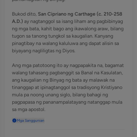
Bukod dito,
San Cipriano ng Carthage (c. 210-258
A.D.)
ay nagtanggol sa isang liham ang pagbibinyag
ng mga bata, kahit bago ang ikawalong araw, bilang
tugon sa tanong tungkol sa kaugalian. Kanyang
pinagtibay na walang kaluluwa ang dapat alisin sa
biyayang nagliligtas ng Diyos.
Ang mga patotoong ito ay nagpapakita na, bagamat
walang tahasang pagbanggit sa Banal na Kasulatan,
ang kaugalian ng Binyag ng bata ay malawak na
tinanggap at ipinagtanggol sa tradisyong Kristiyano
mula pa noong unang siglo, bilang bahagi ng
pagpapasa ng pananampalatayang natanggap mula
sa mga apostol.
Mga Sanggunian