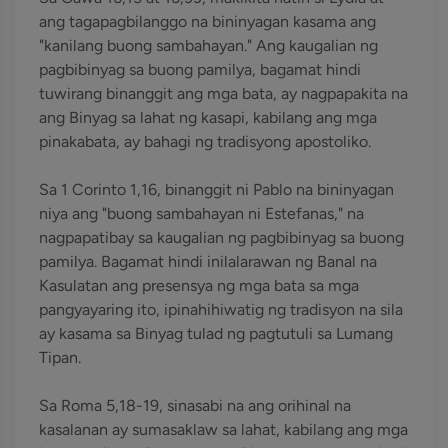
ang tagapagbilanggo na bininyagan kasama ang
"kanilang buong sambahayan." Ang kaugalian ng
pagbibinyag sa buong pamilya, bagamat hindi
tuwirang binanggit ang mga bata, ay nagpapakita na
ang Binyag sa lahat ng kasapi, kabilang ang mga
pinakabata, ay bahagi ng tradisyong apostoliko.
Sa 1 Corinto 1,16, binanggit ni Pablo na bininyagan
niya ang "buong sambahayan ni Estefanas," na
nagpapatibay sa kaugalian ng pagbibinyag sa buong
pamilya. Bagamat hindi inilalarawan ng Banal na
Kasulatan ang presensya ng mga bata sa mga
pangyayaring ito, ipinahihiwatig ng tradisyon na sila
ay kasama sa Binyag tulad ng pagtutuli sa Lumang
Tipan.
Sa Roma 5,18-19, sinasabi na ang orihinal na
kasalanan ay sumasaklaw sa lahat, kabilang ang mga