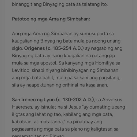
binanggit ang Binyag ng bata sa talatang ito.
Patotoo ng mga Ama ng Simbahan:
Ang mga Ama ng Simbahan ay sumusuporta sa
kaugalian ng Binyag ng bata mula pa noong unang
siglo.
Origenes (c. 185-254 A.D.)
ay nagsabing ang
Binyag ng bata ay isang kaugalian na natanggap
mula sa mga apostol. Sa kanyang mga Homiliya sa
Levitico, sinabi niyang binibinyagan ng Simbahan
ang mga bata dahil, mula pa sa kanilang pagsilang,
sila ay naapektuhan ng orihinal na kasalanan.
San Ireneo ng Lyon (c. 130-202 A.D.)
, sa Adversus
Haereses, ay isinulat na si Jesus “ay dumating upang
iligtas ang lahat ng tao, kabilang ang mga bata,
kabataan, at matatanda,” na pinatibay ang
pagsasama ng mga bata sa plano ng kaligtasan sa
pamamagitan ng Binyag.