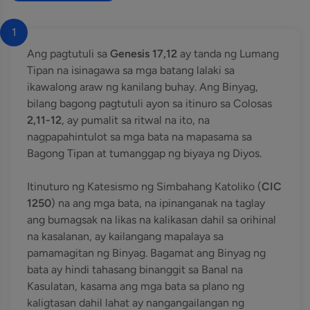
1
Ang pagtutuli sa
Genesis 17,12
ay tanda ng Lumang
Tipan na isinagawa sa mga batang lalaki sa
ikawalong araw ng kanilang buhay. Ang Binyag,
bilang bagong pagtutuli ayon sa itinuro sa Colosas
2,11-12
, ay pumalit sa ritwal na ito, na
nagpapahintulot sa mga bata na mapasama sa
Bagong Tipan at tumanggap ng biyaya ng Diyos.
Itinuturo ng Katesismo ng Simbahang Katoliko (
CIC
1250
) na ang mga bata, na ipinanganak na taglay
ang bumagsak na likas na kalikasan dahil sa orihinal
na kasalanan, ay kailangang mapalaya sa
pamamagitan ng Binyag. Bagamat ang Binyag ng
bata ay hindi tahasang binanggit sa Banal na
Kasulatan, kasama ang mga bata sa plano ng
kaligtasan dahil lahat ay nangangailangan ng