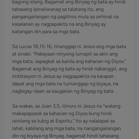
bagong silang. Bagamat ang Binyag ng bata ay hindi
tahasang ipinaliwanag sa talatang ito, ang
pangangailangan ng paglilinis mula sa orihinal na
kasalanan ay nagpapakita na ang Binyag ay
kailangan din para sa mga bata.
Sa Lucas 18,15-16, tinanggap ni Jesus ang mga bata
at sinabi: “Pabayaan ninyong lumapit sa akin ang
mga bata, sapagkat sa kanila ang kaharian ng Diyos.”
Bagamat ang Binyag ng bata ay hindi nabanggit, ang
imbitasyon ni Jesus ay nagpapakita na karapat-
dapat ang mga bata na tumanggap ng biyaya, na
nagbigay-daan sa kaugalian ng Binyag ng bata.
Sa wakas, sa Juan 3,5, itinuro ni Jesus na “walang
makapapasok sa kaharian ng Diyos kung hindi
isinilang sa tubig at Espiritu.” Ito ay nalalapat sa
lahat, kabilang ang mga bata, na nangangailangan
din ng biyaya ng Binyag, bagamat hindi tahasang