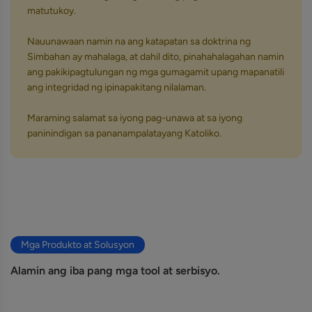
matutukoy.
Nauunawaan namin na ang katapatan sa doktrina ng
Simbahan ay mahalaga, at dahil dito, pinahahalagahan namin
ang pakikipagtulungan ng mga gumagamit upang mapanatili
ang integridad ng ipinapakitang nilalaman.
Maraming salamat sa iyong pag-unawa at sa iyong
paninindigan sa pananampalatayang Katoliko.
Mga Produkto at Solusyon
Alamin ang iba pang mga tool at serbisyo.