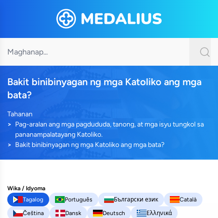
Bakit binibinyagan ng mga Katoliko ang mga
bata?
Tahanan
Pag-aralan ang mga pagdududa, tanong, at mga isyu tungkol sa
pananampalatayang Katoliko.
Bakit binibinyagan ng mga Katoliko ang mga bata?
Wika / Idyoma
Tagalog
Português
Български език
Català
Čeština
Dansk
Deutsch
Ελληνικά