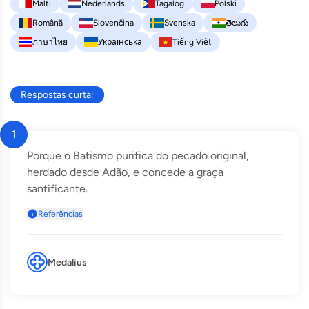
Malti
Nederlands
Tagalog
Polski
Română
Slovenčina
Svenska
తెలుగు
ภาษาไทย
Українська
Tiếng Việt
Respostas curta:
1
Porque o Batismo purifica do pecado original,
herdado desde Adão, e concede a graça
santificante.
Referências
Medalius