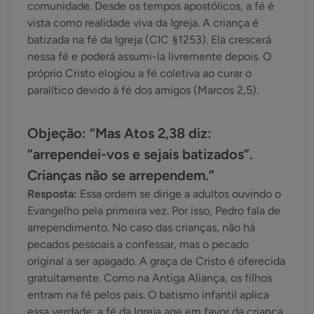
comunidade. Desde os tempos apostólicos, a fé é
vista como realidade viva da Igreja. A criança é
batizada na fé da Igreja (CIC §1253). Ela crescerá
nessa fé e poderá assumi-la livremente depois. O
próprio Cristo elogiou a fé coletiva ao curar o
paralítico devido à fé dos amigos (Marcos 2,5).
Objeção: “Mas Atos 2,38 diz:
“arrependei-vos e sejais batizados”.
Crianças não se arrependem.”
Resposta:
Essa ordem se dirige a adultos ouvindo o
Evangelho pela primeira vez. Por isso, Pedro fala de
arrependimento. No caso das crianças, não há
pecados pessoais a confessar, mas o pecado
original a ser apagado. A graça de Cristo é oferecida
gratuitamente. Como na Antiga Aliança, os filhos
entram na fé pelos pais. O batismo infantil aplica
essa verdade: a fé da Igreja age em favor da criança,