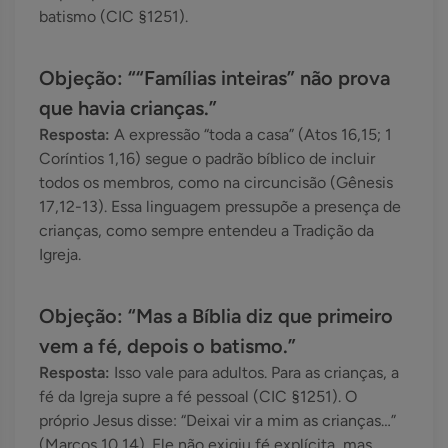
batismo (CIC §1251).
Objeção: ““Famílias inteiras” não prova
que havia crianças.”
Resposta:
A expressão “toda a casa” (Atos 16,15; 1
Coríntios 1,16) segue o padrão bíblico de incluir
todos os membros, como na circuncisão (Gênesis
17,12-13). Essa linguagem pressupõe a presença de
crianças, como sempre entendeu a Tradição da
Igreja.
Objeção: “Mas a Bíblia diz que primeiro
vem a fé, depois o batismo.”
Resposta:
Isso vale para adultos. Para as crianças, a
fé da Igreja supre a fé pessoal (CIC §1251). O
próprio Jesus disse: “Deixai vir a mim as crianças…”
(Marcos 10,14). Ele não exigiu fé explícita, mas