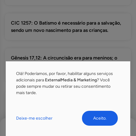
CIC 1257: O Batismo é necessário para a salvação,
sendo um novo nascimento para as crianças.
Gênesis 17,12: A circuncisão era para meninos; o
Batismo, como nova Aliança, é dado também às
crianças para purificação.
Olá! Poderíamos, por favor, habilitar alguns serviços
adicionais para
ExternalMedia & Marketing
? Você
pode sempre mudar ou retirar seu consentimento
mais tarde.
Colossenses 2,11-12: O Batismo substitui a
circuncisão, concedendo a graça também às
crianças desde o início de suas vidas.
Deixe-me escolher
Aceito.
Menu
Início
Pesquisar