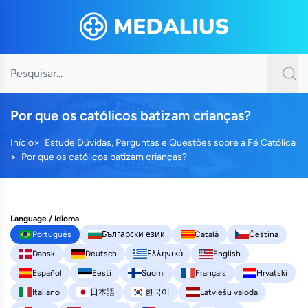
Por que os católicos batizam crianças?
Início
Estude Dúvidas, Perguntas e Questões sobre a Fé Católica
Por que os católicos batizam crianças?
Language / Idioma
Português
Български език
Català
Čeština
Dansk
Deutsch
Ελληνικά
English
Español
Eesti
Suomi
Français
Hrvatski
Italiano
日本語
한국어
Latviešu valoda