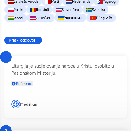
Latviešu valoda
Malti
Nederlands
Tagalog
Polski
Română
Slovenčina
Svenska
తెలుగు
ภาษาไทย
Українська
Tiếng Việt
Kratki odgovori:
1
Liturgija je sudjelovanje naroda u Kristu, osobito u
Pasionskom Misteriju.
Reference
Medalius
2