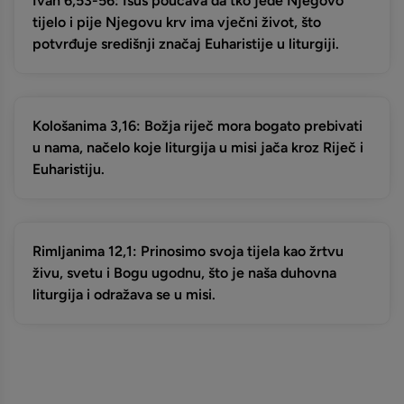
Ivan 6,53-56: Isus poučava da tko jede Njegovo
tijelo i pije Njegovu krv ima vječni život, što
potvrđuje središnji značaj Euharistije u liturgiji.
Kološanima 3,16: Božja riječ mora bogato prebivati
u nama, načelo koje liturgija u misi jača kroz Riječ i
Euharistiju.
Rimljanima 12,1: Prinosimo svoja tijela kao žrtvu
živu, svetu i Bogu ugodnu, što je naša duhovna
liturgija i odražava se u misi.