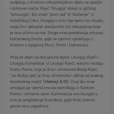
sudjeluju u Kristovu otkupiteljskom djelu na opipljiv
i duhovan način. Riječ "liturgija" dolazi iz grčkog
"leitourgia", što znači "javni rad" ili "služenje". U
Katoličkoj Crkvi, liturgija u misi nije samo niz rituala,
nego živ i aktualan slavljenički čin otkupljenja koje
je Isus učinio za nas. Stoga misa predstavlja vrhunac
kršćanskog života, gdje se vjernici ujedinjuju s
Kristom u njegovoj Muci, Smrti i Uskrsnuću.
Misa se dijeli na dva glavna dijela: Liturgiju Riječi i
Liturgiju Euharistije. U Liturgiji Riječi, katolici slušaju
Svetu Pisma, koja je živa i učinkovita Božja Riječ.
"Jer Božja riječ je živa, učinkovita i oštrija od svakog
dvostrukog mača" (
Hebreji 4,12
). Ovaj dio mise
omogućuje vjernicima da razmišljaju o Svetom
Pismu i istinama vjere. Kulminacija ove liturgije u
misi je proglašenje Evanđelja, gdje Krist izravno
govori srcu zajednice.