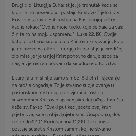
Drugi dio, Liturgija Euharistije, je trenutak kada se
kruh i vino posvećuju i postaju Kristovo Tijelo i Krv.
Isus je ustanovio Euharistiju na Posljednjoj večeri
kad je rekao: "Ovo je moje tijelo, koje se daje za vas;
činite to na moju uspomenu" (
Luka 22,19
). Ovdje
katolici aktivno sudjeluju u Kristovu žrtvovanju, koje
je nekrvavo na oltaru. Liturgija Euharistije je središnji
dio mise jer je u njoj Krist ponovno daruje sebe za
nas, a vjernici su pozvani da se udruže u toj žrtvi.
Liturgija u misi nije samo simbolički čin ili sjećanje
na prošle događaje. To je stvarno sudjelovanje u
pasionskom misteriju, gdje vjernici postaju
suvremenici Kristovih spasenjskih događaja. Kao što
kaže sv. Pavao, "Svaki put kad jedete ovaj kruh i
pijete ovaj kalež, objavljujete smrt Gospodnju, dok
on ne dođe" (
1 Korinćanima 11,26
). Tako misa
postaje susret s Kristom samim, koji je stvarno