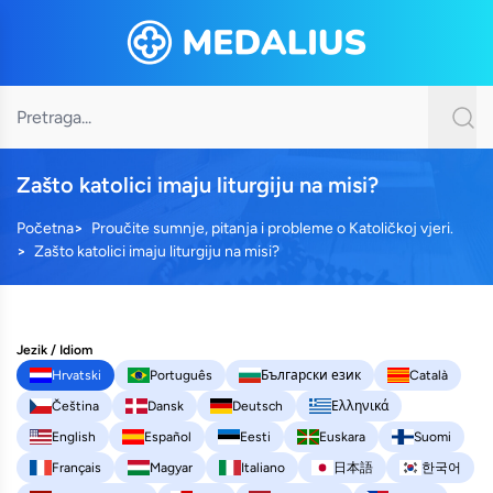
Zašto katolici imaju liturgiju na misi?
Početna
Proučite sumnje, pitanja i probleme o Katoličkoj vjeri.
Zašto katolici imaju liturgiju na misi?
Jezik / Idiom
Hrvatski
Português
Български език
Català
Čeština
Dansk
Deutsch
Ελληνικά
English
Español
Eesti
Euskara
Suomi
Français
Magyar
Italiano
日本語
한국어