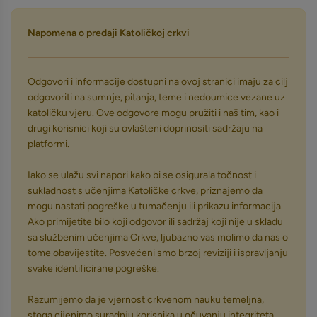
Napomena o predaji Katoličkoj crkvi
Odgovori i informacije dostupni na ovoj stranici imaju za cilj
odgovoriti na sumnje, pitanja, teme i nedoumice vezane uz
katoličku vjeru. Ove odgovore mogu pružiti i naš tim, kao i
drugi korisnici koji su ovlašteni doprinositi sadržaju na
platformi.
Iako se ulažu svi napori kako bi se osigurala točnost i
sukladnost s učenjima Katoličke crkve, priznajemo da
mogu nastati pogreške u tumačenju ili prikazu informacija.
Ako primijetite bilo koji odgovor ili sadržaj koji nije u skladu
sa službenim učenjima Crkve, ljubazno vas molimo da nas o
tome obavijestite. Posvećeni smo brzoj reviziji i ispravljanju
svake identificirane pogreške.
Razumijemo da je vjernost crkvenom nauku temeljna,
stoga cijenimo suradnju korisnika u očuvanju integriteta