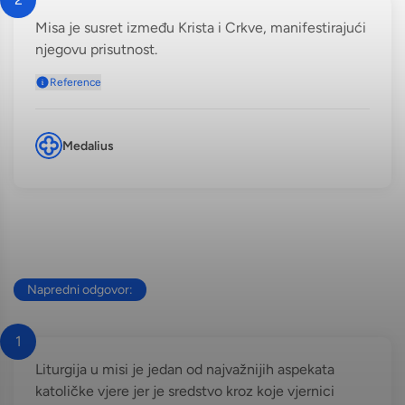
Misa je susret između Krista i Crkve, manifestirajući
njegovu prisutnost.
Reference
Medalius
Napredni odgovor:
1
Liturgija u misi je jedan od najvažnijih aspekata
katoličke vjere jer je sredstvo kroz koje vjernici