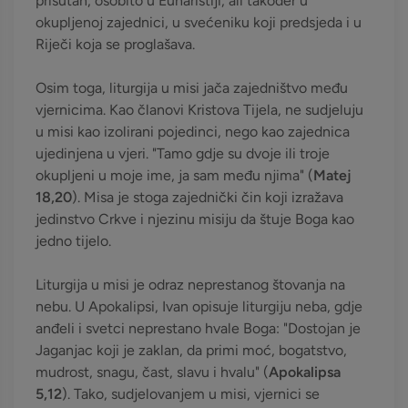
prisutan, osobito u Euharistiji, ali također u
okupljenoj zajednici, u svećeniku koji predsjeda i u
Riječi koja se proglašava.
Osim toga, liturgija u misi jača zajedništvo među
vjernicima. Kao članovi Kristova Tijela, ne sudjeluju
u misi kao izolirani pojedinci, nego kao zajednica
ujedinjena u vjeri. "Tamo gdje su dvoje ili troje
okupljeni u moje ime, ja sam među njima" (
Matej
18,20
). Misa je stoga zajednički čin koji izražava
jedinstvo Crkve i njezinu misiju da štuje Boga kao
jedno tijelo.
Liturgija u misi je odraz neprestanog štovanja na
nebu. U Apokalipsi, Ivan opisuje liturgiju neba, gdje
anđeli i svetci neprestano hvale Boga: "Dostojan je
Jaganjac koji je zaklan, da primi moć, bogatstvo,
mudrost, snagu, čast, slavu i hvalu" (
Apokalipsa
5,12
). Tako, sudjelovanjem u misi, vjernici se