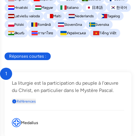
Hrvatski
Magyar
Italiano
日本語
한국어
Latviešu valoda
Malti
Nederlands
Tagalog
Polski
Română
Slovenčina
Svenska
తెలుగు
ภาษาไทย
Українська
Tiếng Việt
Réponses courtes :
1
La liturgie est la participation du peuple à l'œuvre
du Christ, en particulier dans le Mystère Pascal.
Références
Medalius