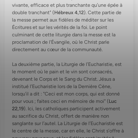
vivante, efficace et plus tranchante qu’une épée à
double tranchant" (
Hébreux 4,12
). Cette partie de
la messe permet aux fidèles de méditer sur les
Écritures et sur les vérités de la foi. Le point
culminant de cette liturgie dans la messe est la
proclamation de l'Évangile, où le Christ parle
directement au cœur de la communauté.
La deuxième partie, la Liturgie de l’Eucharistie, est
le moment où le pain et le vin sont consacrés,
devenant le Corps et le Sang du Christ. Jésus a
institué l’Eucharistie lors de la Dernière Cène,
lorsqu’il a dit : "Ceci est mon corps, qui est donné
pour vous ; faites ceci en mémoire de moi" (
Luc
22,19
). Ici, les catholiques participent activement
au sacrifice du Christ, offert de manière non
sanglante sur l’autel. La Liturgie de l’Eucharistie est
le centre de la messe, car en elle, le Christ s’offre à