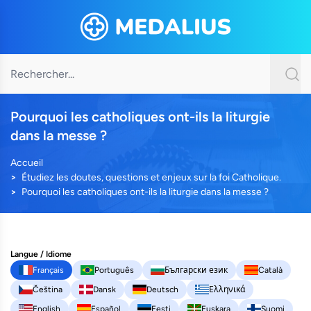
Pourquoi les catholiques ont-ils la liturgie
dans la messe ?
Accueil
Étudiez les doutes, questions et enjeux sur la foi Catholique.
Pourquoi les catholiques ont-ils la liturgie dans la messe ?
Langue / Idiome
Français
Português
Български език
Català
Čeština
Dansk
Deutsch
Ελληνικά
English
Español
Eesti
Euskara
Suomi