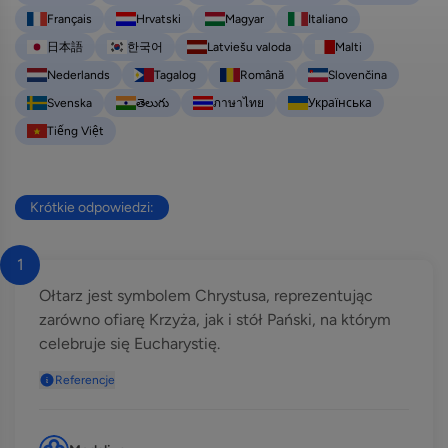
Français
Hrvatski
Magyar
Italiano
日本語
한국어
Latviešu valoda
Malti
Nederlands
Tagalog
Română
Slovenčina
Svenska
తెలుగు
ภาษาไทย
Українська
Tiếng Việt
Krótkie odpowiedzi:
1
Ołtarz jest symbolem Chrystusa, reprezentując
zarówno ofiarę Krzyża, jak i stół Pański, na którym
celebruje się Eucharystię.
Referencje