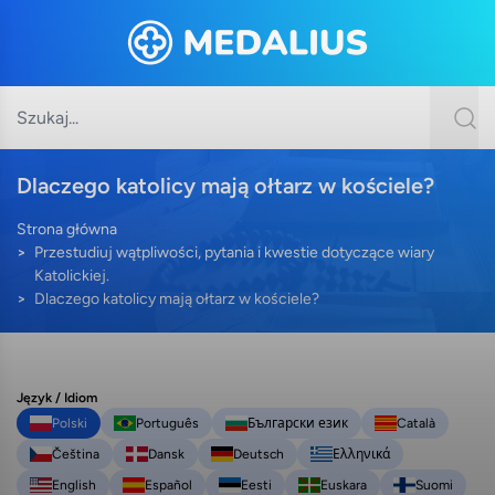
Dlaczego katolicy mają ołtarz w kościele?
Strona główna
Przestudiuj wątpliwości, pytania i kwestie dotyczące wiary
Katolickiej.
Dlaczego katolicy mają ołtarz w kościele?
Język / Idiom
Polski
Português
Български език
Català
Čeština
Dansk
Deutsch
Ελληνικά
English
Español
Eesti
Euskara
Suomi