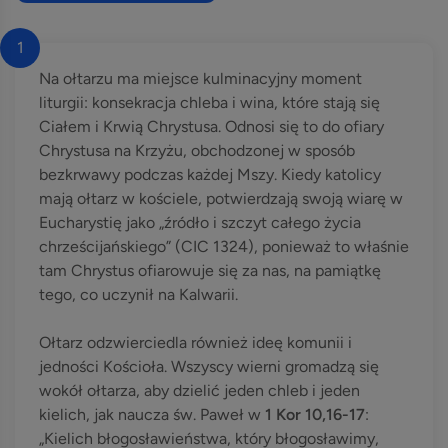
1
Na ołtarzu ma miejsce kulminacyjny moment
liturgii: konsekracja chleba i wina, które stają się
Ciałem i Krwią Chrystusa. Odnosi się to do ofiary
Chrystusa na Krzyżu, obchodzonej w sposób
bezkrwawy podczas każdej Mszy. Kiedy katolicy
mają ołtarz w kościele, potwierdzają swoją wiarę w
Eucharystię jako „źródło i szczyt całego życia
chrześcijańskiego” (CIC 1324), ponieważ to właśnie
tam Chrystus ofiarowuje się za nas, na pamiątkę
tego, co uczynił na Kalwarii.
Ołtarz odzwierciedla również ideę komunii i
jedności Kościoła. Wszyscy wierni gromadzą się
wokół ołtarza, aby dzielić jeden chleb i jeden
kielich, jak naucza św. Paweł w
1 Kor 10,16-17
:
„Kielich błogosławieństwa, który błogosławimy,