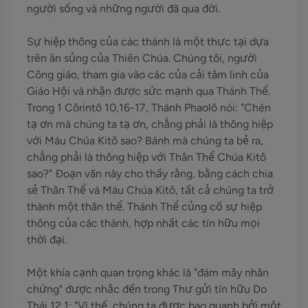
người sống và những người đã qua đời.
Sự hiệp thông của các thánh là một thực tại dựa
trên ân sủng của Thiên Chúa. Chúng tôi, người
Công giáo, tham gia vào các của cải tâm linh của
Giáo Hội và nhận được sức mạnh qua Thánh Thể.
Trong 1 Côrintô 10,16-17, Thánh Phaolô nói: "Chén
tạ ơn mà chúng ta tạ ơn, chẳng phải là thông hiệp
với Máu Chúa Kitô sao? Bánh mà chúng ta bẻ ra,
chẳng phải là thông hiệp với Thân Thể Chúa Kitô
sao?" Đoạn văn này cho thấy rằng, bằng cách chia
sẻ Thân Thể và Máu Chúa Kitô, tất cả chúng ta trở
thành một thân thể. Thánh Thể củng cố sự hiệp
thông của các thánh, hợp nhất các tín hữu mọi
thời đại.
Một khía cạnh quan trọng khác là "đám mây nhân
chứng" được nhắc đến trong Thư gửi tín hữu Do
Thái 12,1: "Vì thế, chúng ta được bao quanh bởi một