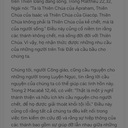
trên Thiên Đàng đang sống. Trong Mátthêu 22,32,
Ngài nói: "Ta là Thiên Chúa của Ápraham, Thiên
Chúa của Isaác và Thiên Chúa của Giacóp. Thiên
Chúa không phải là Thiên Chúa của kẻ chết, mà là
của người sống." Điều này củng cố niềm tin rằng
các thánh không chết, mà sống đời đời với Thiên
Chúa. Vì vậy, họ nhận thức được những nhu cầu
của những người trên Trái Đất và cầu bầu cho
chúng ta.
Chúng tôi, người Công giáo, cũng cầu nguyện cho
những người trong Luyện Ngục, tin rằng lời cầu
nguyện của chúng ta có thể giúp các linh hồn này.
Trong 2 Macabê 12,46, có viết: "Thật là một ý nghĩ
thánh thiện và hữu ích khi cầu nguyện cho người
chết, để họ được giải thoát khỏi tội lỗi." Điều này
củng cố rằng tất cả chúng ta đều kết nối trong
việc tìm kiếm ơn cứu độ và rằng sự hiệp thông của
các thánh bao gồm sự giúp đỡ lẫn nhau giữa những