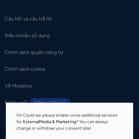
Câu hỏi và câu trả lời
Điều khoản sử dụng
Chính sách quyền riêng tư
Chính sách cookie
Về Medalius
Ngôn ngữ:
Tiếng Việt (vi)
Hi! Could we please enable some additional services
for
ExternalMedia & Marketing
? You can always
change or withdraw your consent later.
© 2026 Medalius. Tất cả các quyền được bảo lưu.