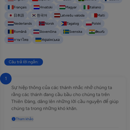
Français
Hrvatski
Magyar
Italiano
日本語
한국어
Latviešu valoda
Malti
Nederlands
Norsk
Tagalog
Polski
Română
Slovenčina
Svenska
తెలుగు
ภาษาไทย
Українська
Câu trả lời ngắn:
1
Sự hiệp thông của các thánh nhắc nhở chúng ta
rằng các thánh đang cầu bầu cho chúng ta trên
Thiên Đàng, dâng lên những lời cầu nguyện để giúp
chúng ta trong những khó khăn.
Tham khảo