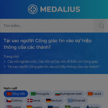
Tại sao người Công giáo tin vào sự hiệp
thông của các thánh?
Trang chủ
Câu hỏi nghiên cứu, Câu hỏi và Câu hỏi về Đức tin Công giáo
Tại sao người Công giáo tin vào sự hiệp thông của các thánh?
Ngôn ngữ
Tiếng Việt
Português
Български език
Català
Čeština
Dansk
Deutsch
Ελληνικά
English
Español
Eesti
Euskara
Suomi