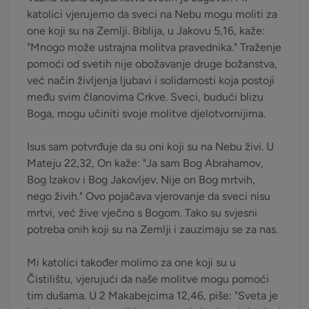
katolici vjerujemo da sveci na Nebu mogu moliti za
one koji su na Zemlji. Biblija, u Jakovu 5,16, kaže:
"Mnogo može ustrajna molitva pravednika." Traženje
pomoći od svetih nije obožavanje druge božanstva,
već način življenja ljubavi i solidarnosti koja postoji
među svim članovima Crkve. Sveci, budući blizu
Boga, mogu učiniti svoje molitve djelotvornijima.
Isus sam potvrđuje da su oni koji su na Nebu živi. U
Mateju 22,32, On kaže: "Ja sam Bog Abrahamov,
Bog Izakov i Bog Jakovljev. Nije on Bog mrtvih,
nego živih." Ovo pojačava vjerovanje da sveci nisu
mrtvi, već žive vječno s Bogom. Tako su svjesni
potreba onih koji su na Zemlji i zauzimaju se za nas.
Mi katolici također molimo za one koji su u
Čistilištu, vjerujući da naše molitve mogu pomoći
tim dušama. U 2 Makabejcima 12,46, piše: "Sveta je