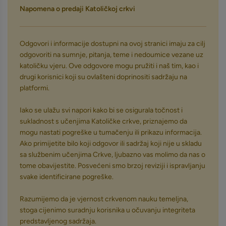
Napomena o predaji Katoličkoj crkvi
Odgovori i informacije dostupni na ovoj stranici imaju za cilj
odgovoriti na sumnje, pitanja, teme i nedoumice vezane uz
katoličku vjeru. Ove odgovore mogu pružiti i naš tim, kao i
drugi korisnici koji su ovlašteni doprinositi sadržaju na
platformi.
Iako se ulažu svi napori kako bi se osigurala točnost i
sukladnost s učenjima Katoličke crkve, priznajemo da
mogu nastati pogreške u tumačenju ili prikazu informacija.
Ako primijetite bilo koji odgovor ili sadržaj koji nije u skladu
sa službenim učenjima Crkve, ljubazno vas molimo da nas o
tome obavijestite. Posvećeni smo brzoj reviziji i ispravljanju
svake identificirane pogreške.
Razumijemo da je vjernost crkvenom nauku temeljna,
stoga cijenimo suradnju korisnika u očuvanju integriteta
predstavljenog sadržaja.