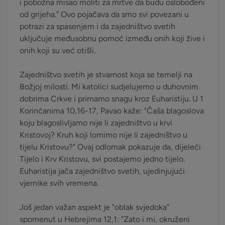
i pobožna misao moliti za mrtve da budu oslobođeni
od grijeha." Ovo pojačava da smo svi povezani u
potrazi za spasenjem i da zajedništvo svetih
uključuje međusobnu pomoć između onih koji žive i
onih koji su već otišli.
Zajedništvo svetih je stvarnost koja se temelji na
Božjoj milosti. Mi katolici sudjelujemo u duhovnim
dobrima Crkve i primamo snagu kroz Euharistiju. U 1
Korinćanima 10,16-17, Pavao kaže: "Čaša blagoslova
koju blagoslivljamo nije li zajedništvo u krvi
Kristovoj? Kruh koji lomimo nije li zajedništvo u
tijelu Kristovu?" Ovaj odlomak pokazuje da, dijeleći
Tijelo i Krv Kristovu, svi postajemo jedno tijelo.
Euharistija jača zajedništvo svetih, ujedinjujući
vjernike svih vremena.
Još jedan važan aspekt je "oblak svjedoka"
spomenut u Hebrejima 12,1: "Zato i mi, okruženi