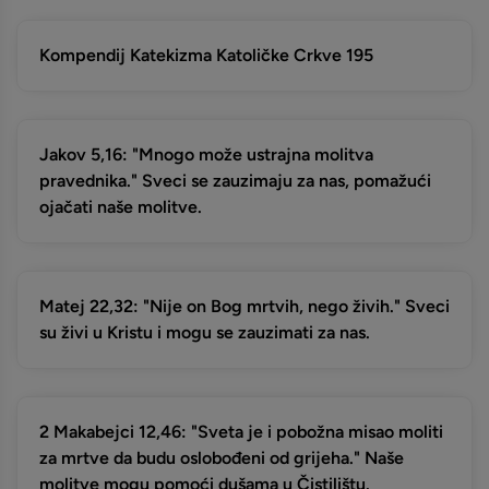
Kompendij Katekizma Katoličke Crkve 195
Jakov 5,16: "Mnogo može ustrajna molitva
pravednika." Sveci se zauzimaju za nas, pomažući
ojačati naše molitve.
Matej 22,32: "Nije on Bog mrtvih, nego živih." Sveci
su živi u Kristu i mogu se zauzimati za nas.
2 Makabejci 12,46: "Sveta je i pobožna misao moliti
za mrtve da budu oslobođeni od grijeha." Naše
molitve mogu pomoći dušama u Čistilištu.