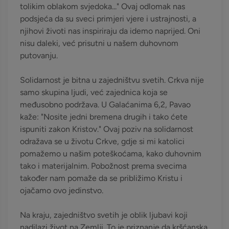
tolikim oblakom svjedoka..." Ovaj odlomak nas
podsjeća da su sveci primjeri vjere i ustrajnosti, a
njihovi životi nas inspiriraju da idemo naprijed. Oni
nisu daleki, već prisutni u našem duhovnom
putovanju.
Solidarnost je bitna u zajedništvu svetih. Crkva nije
samo skupina ljudi, već zajednica koja se
međusobno podržava. U Galaćanima 6,2, Pavao
kaže: "Nosite jedni bremena drugih i tako ćete
ispuniti zakon Kristov." Ovaj poziv na solidarnost
odražava se u životu Crkve, gdje si mi katolici
pomažemo u našim poteškoćama, kako duhovnim
tako i materijalnim. Pobožnost prema svecima
također nam pomaže da se približimo Kristu i
ojačamo ovo jedinstvo.
Na kraju, zajedništvo svetih je oblik ljubavi koji
nadilazi život na Zemlji. To je priznanje da kršćanska