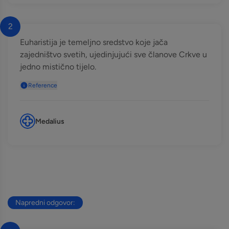
2
Euharistija je temeljno sredstvo koje jača
zajedništvo svetih, ujedinjujući sve članove Crkve u
jedno mistično tijelo.
Reference
Medalius
Napredni odgovor: