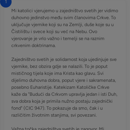
1
Mi katolici vjerujemo u zajedništvo svetih jer vidimo
duhovno jedinstvo među svim članovima Crkve. To
uključuje vjernike koji su na Zemlji, duše koje su u
Čistilištu i svece koji su već na Nebu. Ovo
vjerovanje je vrlo važno i temelji se na raznim
crkvenim doktrinama.
Zajedništvo svetih je solidarnost koja ujedinjuje sve
vjernike, bez obzira gdje se nalazili. To je poput
mističnog tijela koje ima Krista kao glavu. Svi
dijelimo duhovna dobra, poput vjere i sakramenata,
posebno Euharistije. Katekizam Katoličke Crkve
kaže da "Budući da Crkvom upravlja jedan i isti Duh,
sva dobra koja je primila nužno postaju zajednički
fond" (CIC 947). To pokazuje da smo, čak i u
različitim životnim stanjima, svi povezani.
Važna točka zajedništva svetih je zagovor. Mi