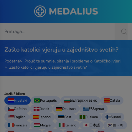
Zašto katolici vjeruju u zajedništvo svetih?
Početna
Proučite sumnje, pitanja i probleme o Katoličkoj vjeri.
Zašto katolici vjeruju u zajedništvo svetih?
Jezik / Idiom
Hrvatski
Português
Български език
Català
Čeština
Dansk
Deutsch
Ελληνικά
English
Español
Eesti
Euskara
Suomi
Français
Magyar
Italiano
日本語
한국어