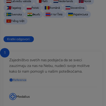
Latviešu valoda
Malti
Nederlands
Norsk
Tagalog
Polski
Română
Slovenčina
Svenska
తెలుగు
ภาษาไทย
Українська
Tiếng Việt
Kratki odgovori:
1
Zajedništvo svetih nas podsjeća da se sveci
zauzimaju za nas na Nebu, nudeći svoje molitve
kako bi nam pomogli u našim poteškoćama.
Reference
Medalius