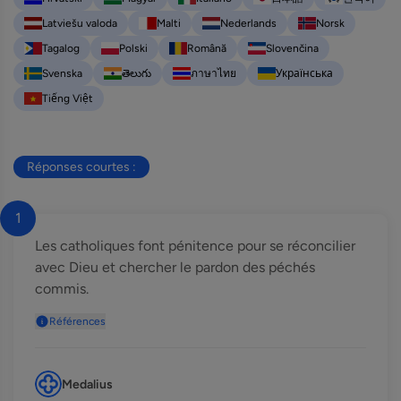
Latviešu valoda
Malti
Nederlands
Norsk
Tagalog
Polski
Română
Slovenčina
Svenska
తెలుగు
ภาษาไทย
Українська
Tiếng Việt
Réponses courtes :
1
Les catholiques font pénitence pour se réconcilier
avec Dieu et chercher le pardon des péchés
commis.
Références
Medalius