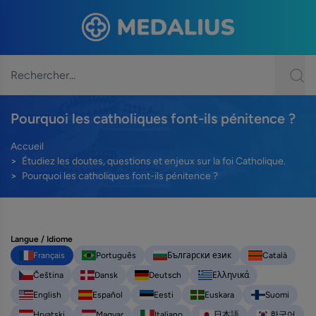
Pourquoi les catholiques font-ils pénitence ?
Accueil
Étudiez les doutes, questions et enjeux sur la foi Catholique.
Pourquoi les catholiques font-ils pénitence ?
Langue / Idiome
Français
Português
Български език
Català
Čeština
Dansk
Deutsch
Ελληνικά
English
Español
Eesti
Euskara
Suomi
Hrvatski
Magyar
Italiano
日本語
한국어