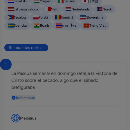
Hrvatski
Magyar
Italiano
日本語
Latviešu valoda
Malti
Nederlands
Norsk
Tagalog
Polski
Română
Slovenčina
Svenska
తెలుగు
ภาษาไทย
Tiếng Việt
Respuestas cortas:
1
La Pascua semanal en domingo refleja la victoria de
Cristo sobre el pecado, algo que el sábado
prefiguraba
Referencias
Medalius