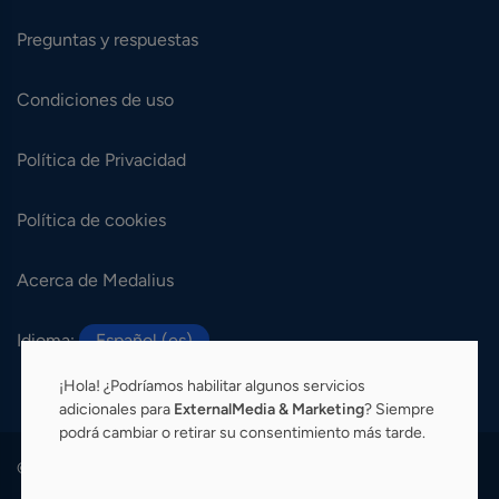
Preguntas y respuestas
Condiciones de uso
Política de Privacidad
Política de cookies
Acerca de Medalius
Idioma:
Español (es)
¡Hola! ¿Podríamos habilitar algunos servicios
adicionales para
ExternalMedia & Marketing
? Siempre
podrá cambiar o retirar su consentimiento más tarde.
© 2026 Medalius. Todos los derechos reservados.