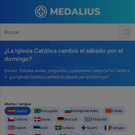
¿La Iglesia Católica cambió el sábado por el
domingo?
Inicio
Estudia dudas, preguntas y cuestiones sobre la Fe Católica.
¿La Iglesia Católica cambió el sábado por el domingo?
Idioma / Lengua
Español
Português
Български език
Català
Čeština
Dansk
Deutsch
Ελληνικά
English
Eesti
Euskara
Suomi
Français