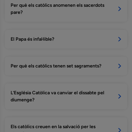
Per què els catòlics anomenen els sacerdots
pare?
El Papa és infal·lible?
Per què els catòlics tenen set sagraments?
L’Església Catòlica va canviar el dissabte pel
diumenge?
Els catòlics creuen en la salvació per les