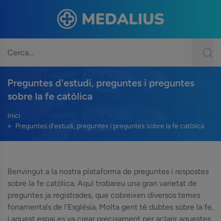
Preguntes d'estudi, preguntes i preguntes
sobre la fe catòlica
Inici
Preguntes d'estudi, preguntes i preguntes sobre la fe catòlica
Benvingut a la nostra plataforma de preguntes i respostes
sobre la fe catòlica. Aquí trobareu una gran varietat de
preguntes ja registrades, que cobreixen diversos temes
fonamentals de l'Església. Molta gent té dubtes sobre la fe,
i aquest espai es va crear precisament per aclarir aquestes