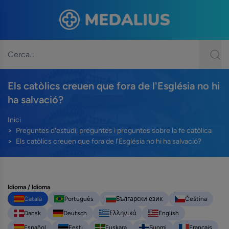
Els catòlics creuen que fora de l'Església no hi
ha salvació?
Inici
Preguntes d'estudi, preguntes i preguntes sobre la fe catòlica
Els catòlics creuen que fora de l'Església no hi ha salvació?
Idioma / Idioma
Català
Português
Български език
Čeština
Dansk
Deutsch
Ελληνικά
English
Español
Eesti
Euskara
Suomi
Français