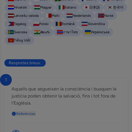
Hrvatski
Magyar
Italiano
日本語
한국어
Latviešu valoda
Malti
Nederlands
Norsk
Tagalog
Polski
Română
Slovenčina
Svenska
తెలుగు
ภาษาไทย
Українська
Tiếng Việt
Respostes breus:
1
Aquells que segueixen la consciència i busquen la
justícia poden obtenir la salvació, fins i tot fora de
l'Església.
Referències