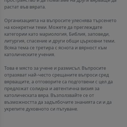
пространство и да помагаме на други вярващи да
растат във вярата.
Организацията на въпросите улеснява търсенето
на конкретни теми. Можете да преглеждате
категории като мариология, Библия, заповеди,
литургия, спасение и други общи църковни теми.
Всяка тема се третира с яснота и вярност към
католическите учения.
Това е място за учене и размисъл. Въпросите
отразяват най-често срещаните въпроси сред
вярващите, а отговорите са подготвени с цел да
предложат солидна и автентична визия за
католическата вяра. Възползвайте се от
възможността да задълбочите знанията си и да
укрепите духовното си пътуване.