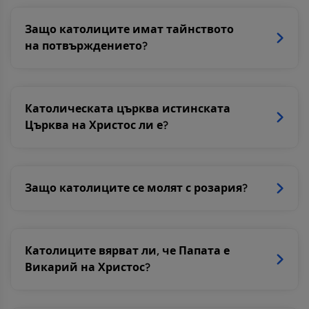
Защо католиците имат тайнството
на потвърждението?
Католическата църква истинската
Църква на Христос ли е?
Защо католиците се молят с розария?
Католиците вярват ли, че Папата е
Викарий на Христос?