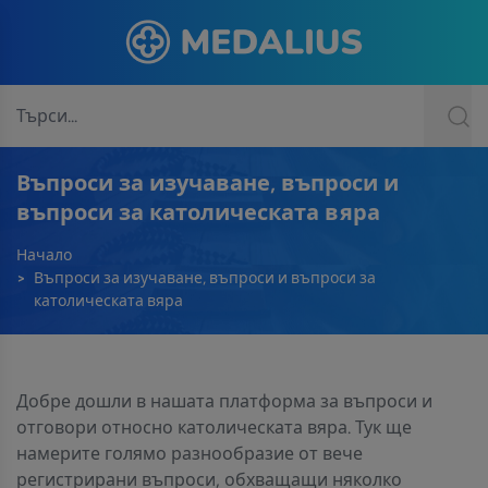
Въпроси за изучаване, въпроси и
въпроси за католическата вяра
Начало
Въпроси за изучаване, въпроси и въпроси за
католическата вяра
Добре дошли в нашата платформа за въпроси и
отговори относно католическата вяра. Тук ще
намерите голямо разнообразие от вече
регистрирани въпроси, обхващащи няколко