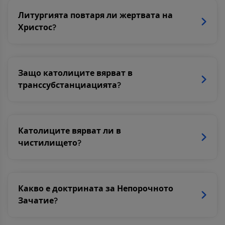
Литургията повтаря ли жертвата на
Христос?
Защо католиците вярват в
транссубстанциацията?
Католиците вярват ли в
чистилището?
Какво е доктрината за Непорочното
Зачатие?