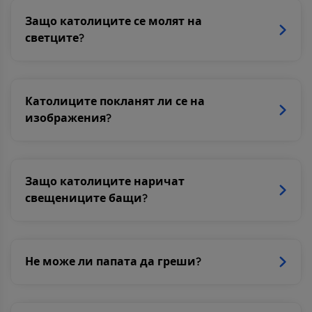
Защо католиците се молят на
светците?
Католиците покланят ли се на
изображения?
Защо католиците наричат
свещениците бащи?
Не може ли папата да греши?