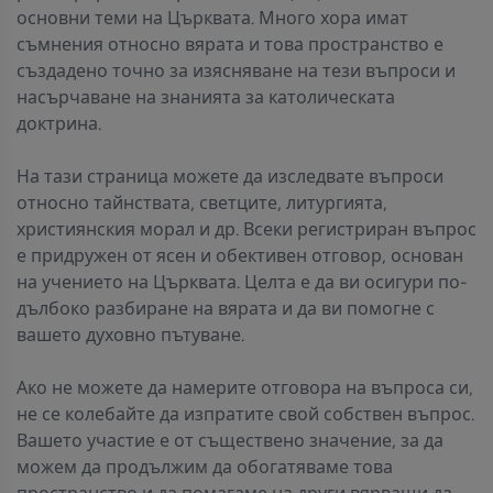
основни теми на Църквата. Много хора имат
съмнения относно вярата и това пространство е
създадено точно за изясняване на тези въпроси и
насърчаване на знанията за католическата
доктрина.
На тази страница можете да изследвате въпроси
относно тайнствата, светците, литургията,
християнския морал и др. Всеки регистриран въпрос
е придружен от ясен и обективен отговор, основан
на учението на Църквата. Целта е да ви осигури по-
дълбоко разбиране на вярата и да ви помогне с
вашето духовно пътуване.
Ако не можете да намерите отговора на въпроса си,
не се колебайте да изпратите свой собствен въпрос.
Вашето участие е от съществено значение, за да
можем да продължим да обогатяваме това