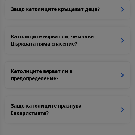
Защо католиците кръщават деца?
Католиците вярват ли, че извън
Църквата няма спасение?
Католиците вярват ли в
предопределение?
Защо католиците празнуват
Евхаристията?