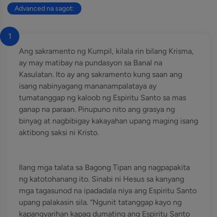
Advanced na sagot:
1
Ang sakramento ng Kumpil, kilala rin bilang Krisma,
ay may matibay na pundasyon sa Banal na
Kasulatan. Ito ay ang sakramento kung saan ang
isang nabinyagang mananampalataya ay
tumatanggap ng kaloob ng Espiritu Santo sa mas
ganap na paraan. Pinupuno nito ang grasya ng
binyag at nagbibigay kakayahan upang maging isang
aktibong saksi ni Kristo.
Ilang mga talata sa Bagong Tipan ang nagpapakita
ng katotohanang ito. Sinabi ni Hesus sa kanyang
mga tagasunod na ipadadala niya ang Espiritu Santo
upang palakasin sila. “Ngunit tatanggap kayo ng
kapangyarihan kapag dumating ang Espiritu Santo