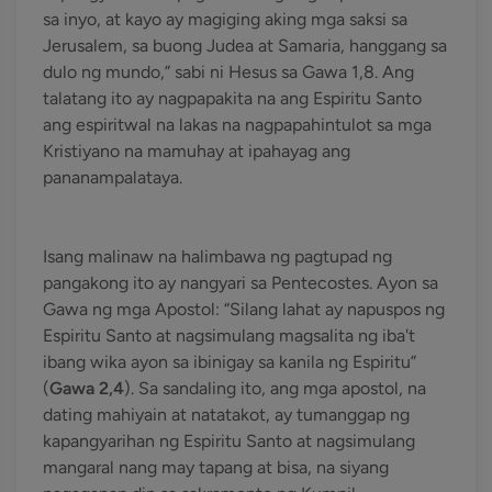
sa inyo, at kayo ay magiging aking mga saksi sa
Jerusalem, sa buong Judea at Samaria, hanggang sa
dulo ng mundo,” sabi ni Hesus sa Gawa 1,8. Ang
talatang ito ay nagpapakita na ang Espiritu Santo
ang espiritwal na lakas na nagpapahintulot sa mga
Kristiyano na mamuhay at ipahayag ang
pananampalataya.
Isang malinaw na halimbawa ng pagtupad ng
pangakong ito ay nangyari sa Pentecostes. Ayon sa
Gawa ng mga Apostol: “Silang lahat ay napuspos ng
Espiritu Santo at nagsimulang magsalita ng iba't
ibang wika ayon sa ibinigay sa kanila ng Espiritu”
(
Gawa 2,4
). Sa sandaling ito, ang mga apostol, na
dating mahiyain at natatakot, ay tumanggap ng
kapangyarihan ng Espiritu Santo at nagsimulang
mangaral nang may tapang at bisa, na siyang