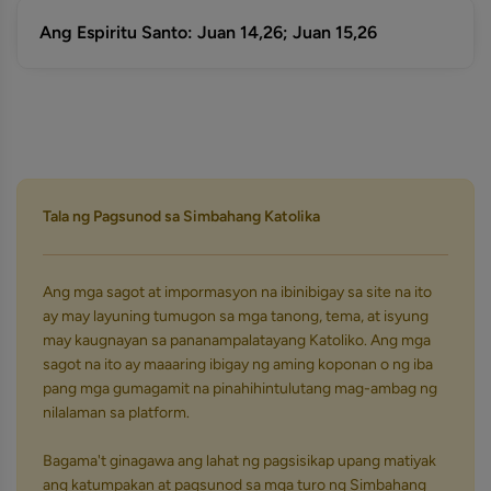
Ang Espiritu Santo: Juan 14,26; Juan 15,26
Tala ng Pagsunod sa Simbahang Katolika
Ang mga sagot at impormasyon na ibinibigay sa site na ito
ay may layuning tumugon sa mga tanong, tema, at isyung
may kaugnayan sa pananampalatayang Katoliko. Ang mga
sagot na ito ay maaaring ibigay ng aming koponan o ng iba
pang mga gumagamit na pinahihintulutang mag-ambag ng
nilalaman sa platform.
Bagama't ginagawa ang lahat ng pagsisikap upang matiyak
ang katumpakan at pagsunod sa mga turo ng Simbahang