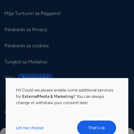
Mga Tuntunin sa Paggamit
Patakaran sa Privacy
Patakaran sa cookies
Tungkol sa Medalius
Wika:
Tagalog (ph)
Hi! Could we please enable some additional services
for
ExternalMedia & Marketing
? You can always
change or withdraw your consent later.
© 2026 Medalius. Lahat ng karapatan ay nakalaan.
Let me choose
That's ok