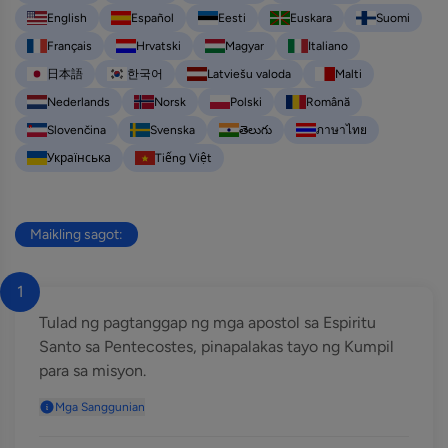
English
Español
Eesti
Euskara
Suomi
Français
Hrvatski
Magyar
Italiano
日本語
한국어
Latviešu valoda
Malti
Nederlands
Norsk
Polski
Română
Slovenčina
Svenska
తెలుగు
ภาษาไทย
Українська
Tiếng Việt
Maikling sagot:
1
Tulad ng pagtanggap ng mga apostol sa Espiritu
Santo sa Pentecostes, pinapalakas tayo ng Kumpil
para sa misyon.
Mga Sanggunian