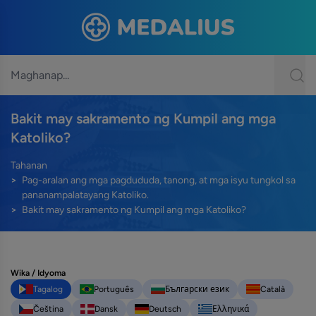
Bakit may sakramento ng Kumpil ang mga
Katoliko?
Tahanan
Pag-aralan ang mga pagdududa, tanong, at mga isyu tungkol sa
pananampalatayang Katoliko.
Bakit may sakramento ng Kumpil ang mga Katoliko?
Wika / Idyoma
Tagalog
Português
Български език
Català
Čeština
Dansk
Deutsch
Ελληνικά