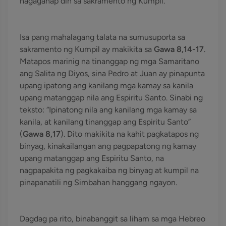
nagaganap din sa sakramento ng Kumpil.
Isa pang mahalagang talata na sumusuporta sa
sakramento ng Kumpil ay makikita sa
Gawa 8,14-17
.
Matapos marinig na tinanggap ng mga Samaritano
ang Salita ng Diyos, sina Pedro at Juan ay pinapunta
upang ipatong ang kanilang mga kamay sa kanila
upang matanggap nila ang Espiritu Santo. Sinabi ng
teksto: “Ipinatong nila ang kanilang mga kamay sa
kanila, at kanilang tinanggap ang Espiritu Santo”
(
Gawa 8,17
). Dito makikita na kahit pagkatapos ng
binyag, kinakailangan ang pagpapatong ng kamay
upang matanggap ang Espiritu Santo, na
nagpapakita ng pagkakaiba ng binyag at kumpil na
pinapanatili ng Simbahan hanggang ngayon.
Dagdag pa rito, binabanggit sa liham sa mga Hebreo