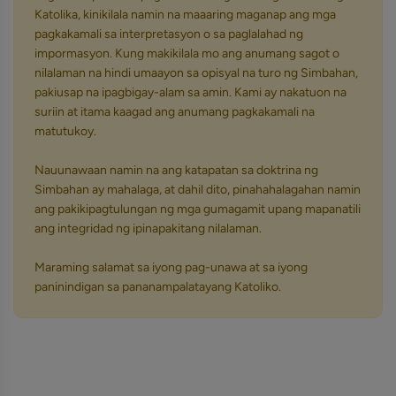
Katolika, kinikilala namin na maaaring maganap ang mga
pagkakamali sa interpretasyon o sa paglalahad ng
impormasyon. Kung makikilala mo ang anumang sagot o
nilalaman na hindi umaayon sa opisyal na turo ng Simbahan,
pakiusap na ipagbigay-alam sa amin. Kami ay nakatuon na
suriin at itama kaagad ang anumang pagkakamali na
matutukoy.
Nauunawaan namin na ang katapatan sa doktrina ng
Simbahan ay mahalaga, at dahil dito, pinahahalagahan namin
ang pakikipagtulungan ng mga gumagamit upang mapanatili
ang integridad ng ipinapakitang nilalaman.
Maraming salamat sa iyong pag-unawa at sa iyong
paninindigan sa pananampalatayang Katoliko.