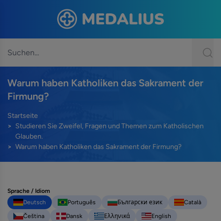
Warum haben Katholiken das Sakrament der
Firmung?
Startseite
Studieren Sie Zweifel, Fragen und Themen zum Katholischen
Glauben.
Warum haben Katholiken das Sakrament der Firmung?
Sprache / Idiom
Deutsch
Português
Български език
Català
Čeština
Dansk
Ελληνικά
English