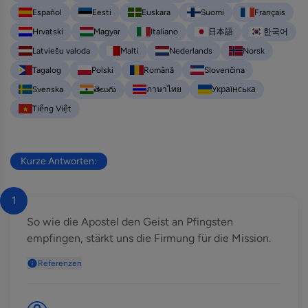
Español
Eesti
Euskara
Suomi
Français
Hrvatski
Magyar
Italiano
日本語
한국어
Latviešu valoda
Malti
Nederlands
Norsk
Tagalog
Polski
Română
Slovenčina
Svenska
తెలుగు
ภาษาไทย
Українська
Tiếng Việt
Kurze Antworten:
1
So wie die Apostel den Geist an Pfingsten
empfingen, stärkt uns die Firmung für die Mission.
Referenzen