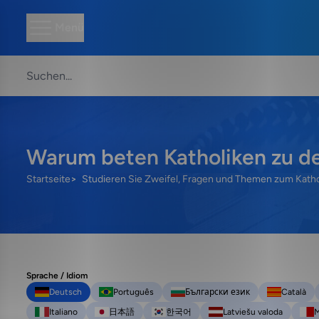
Menü
Warum beten Katholiken zu de
Startseite
Studieren Sie Zweifel, Fragen und Themen zum Kath
Sprache / Idiom
Deutsch
Português
Български език
Català
Italiano
日本語
한국어
Latviešu valoda
M