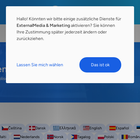
Hallo! Könnten wir bitte einige zusätzliche Dienste für
ExternalMedia & Marketing
aktivieren? Sie können
Ihre Zustimmung später jederzeit ändern oder
zurückziehen.
Lassen Sie mich wählen
Das ist ok
n Heiligen?
olischen Glauben.
Warum beten Katholiken zu den Heiligen?
Čeština
Dansk
Ελληνικά
English
Español
alti
Nederlands
Norsk
Tagalog
Polski
Român