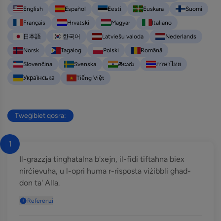
English
Español
Eesti
Euskara
Suomi
Français
Hrvatski
Magyar
Italiano
日本語
한국어
Latviešu valoda
Nederlands
Norsk
Tagalog
Polski
Română
Slovenčina
Svenska
తెలుగు
ภาษาไทย
Українська
Tiếng Việt
Tweġibiet qosra:
1
Il-grazzja tingħatalna b'xejn, il-fidi tiftaħna biex
nirċievuha, u l-opri huma r-risposta viżibbli għad-
don ta' Alla.
Referenzi