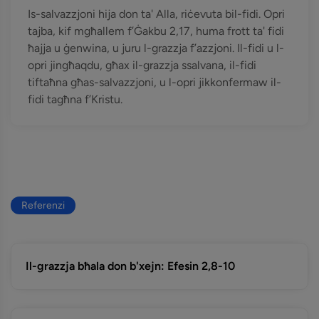
Is-salvazzjoni hija don ta' Alla, riċevuta bil-fidi. Opri
tajba, kif mgħallem f’Ġakbu 2,17, huma frott ta' fidi
ħajja u ġenwina, u juru l-grazzja f’azzjoni. Il-fidi u l-
opri jingħaqdu, għax il-grazzja ssalvana, il-fidi
tiftaħna għas-salvazzjoni, u l-opri jikkonfermaw il-
fidi tagħna f’Kristu.
Referenzi
Il-grazzja bħala don b'xejn: Efesin 2,8-10