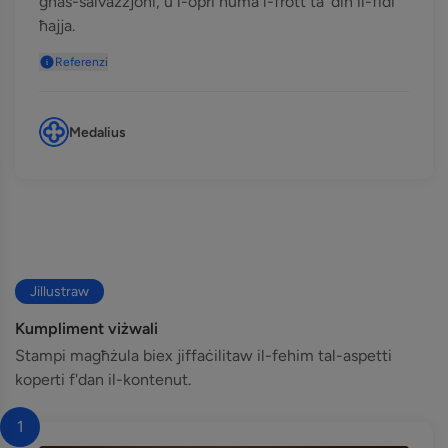
għas-salvazzjoni, u l-opri huma l-frott ta' din il-fidi
ħajja.
Referenzi
Medalius
Jillustraw
Kumpliment viżwali
Stampi magħżula biex jiffaċilitaw il-fehim tal-aspetti
koperti f'dan il-kontenut.
1