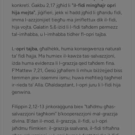
konkreti. Ġakbu 2,17 jgħid li
"il-fidi mingħajr opri
hija mejta"
, jiġifieri, jekk xi ħadd jgħid li għandu fidi,
imma l-azzjonijiet tiegħu ma jirriflettux dik il-fidi,
hija vojta. Galatin 5,6 iżid li l-fidi taħdem permezz
tal-imħabba, u l-imħabba tidher fl-opri tajba.
L-
opri tajba
, għalhekk, huma konsegwenza naturali
ta' fidi ħajja. Ma humiex il-kawża tas-salvazzjoni,
iżda huma evidenza li l-grazzja qed taħdem fina.
F’Mattew 7,21, Ġesù jgħallem li mhux biżżejjed biss
temmen jew issemmi ismu; huwa meħtieġ tagħmel
ir-rieda ta' Alla. Għaldaqstant, l-opri juru li l-fidi hija
ġenwina.
Filippin 2,12-13 jinkoraġġuna biex "taħdmu għas-
salvazzjoni tagħkom" b'kooperazzjoni mal-grazzja
divina. B’dan il-mod, il-grazzja, il-fidi, u l-opri
jaħdmu flimkien: il-grazzja ssalvana, il-fidi tiftaħna