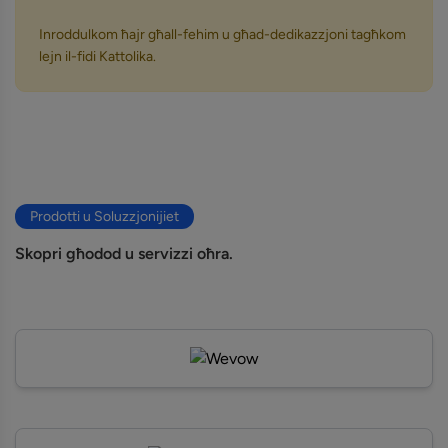
Inroddulkom ħajr għall-fehim u għad-dedikazzjoni tagħkom
lejn il-fidi Kattolika.
Prodotti u Soluzzjonijiet
Skopri għodod u servizzi oħra.