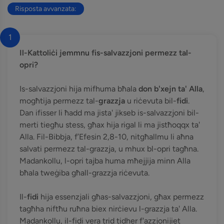
Risposta avvanzata:
1
Il-Kattoliċi jemmnu fis-salvazzjoni permezz tal-
opri?
Is-salvazzjoni hija mifhuma bħala
don b'xejn ta' Alla
,
mogħtija permezz tal-
grazzja
u riċevuta bil-
fidi
.
Dan ifisser li ħadd ma jista' jikseb is-salvazzjoni bil-
merti tiegħu stess, għax hija rigal li ma jistħoqqx ta'
Alla. Fil-Bibbja, f’Efesin 2,8-10, nitgħallmu li aħna
salvati permezz tal-grazzja, u mhux bl-opri tagħna.
Madankollu, l-opri tajba huma mħejjija minn Alla
bħala tweġiba għall-grazzja riċevuta.
Il-
fidi
hija essenzjali għas-salvazzjoni, għax permezz
tagħha niftħu ruħna biex nirċievu l-grazzja ta' Alla.
Madankollu, il-fidi vera trid tidher f'azzjonijiet