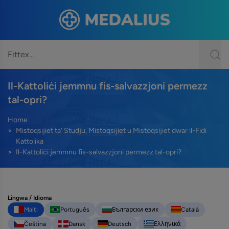
Il-Kattoliċi jemmnu fis-salvazzjoni permezz
tal-opri?
Home
Mistoqsijiet ta’ Studju, Mistoqsijiet u Mistoqsijiet dwar il-Fidi
Kattolika
Il-Kattoliċi jemmnu fis-salvazzjoni permezz tal-opri?
Lingwa / Idioma
Malti
Português
Български език
Català
Čeština
Dansk
Deutsch
Ελληνικά