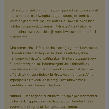
It-traduzzjonijiet u l-informazzjoni pprovduta fuq dan is-sit
huma mmirati biex iwieġbu dubji, mistoqsijiet, temi, u
kwistjonijiet relatati mal-fidi Kattolika. Dawn it-tweġibiet
jistgħu jiġu pprovduti kemm mit-tim tagħna kif ukoll minn
utenti oħra awtorizzati biex jikkontribwixxu kontenut fuq il-
pjattaforma.
Għalkemm isiru l-isforzi kollha biex tiġi żgurata l-eżattezza
u l-konformità mat-tagħlim tal-Knisja Kattolika, aħna
nirrikonoxxu li jistgħu jseħħu żbalji fl-interpretazzjoni jew
fil-preżentazzjoni tal-informazzjoni. Jekk tidentifika xi
tweġiba jew kontenut li mhuwiex konformi mat-tagħlim
uffiċjali tal-Knisja, nitolbuk bil-ħlewwa tinfurmana. Aħna
impenjati li nirrevedu u nikkoreġu kwalunkwe żball
identifikat malajr kemm jista' jkun.
Nifhmu li l-lealtà għad-duttrina tal-Knisja hija fundamentali,
u għalhekk napprezzaw il-kollaborazzjoni tal-utenti biex
inżommu l-integrità tal-kontenut ippreżentat.