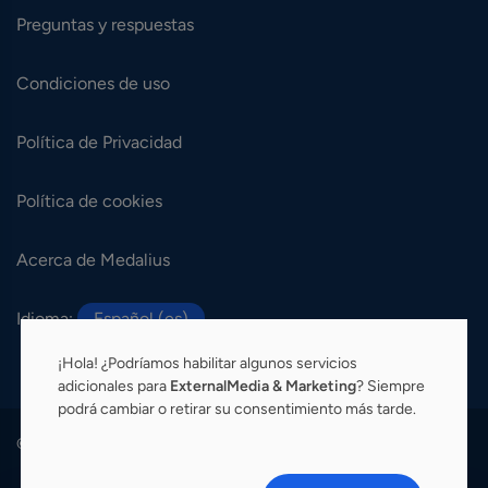
Preguntas y respuestas
Condiciones de uso
Política de Privacidad
Política de cookies
Acerca de Medalius
Idioma:
Español (es)
¡Hola! ¿Podríamos habilitar algunos servicios
adicionales para
ExternalMedia & Marketing
? Siempre
podrá cambiar o retirar su consentimiento más tarde.
© 2026 Medalius. Todos los derechos reservados.