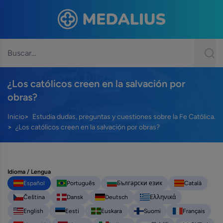
¿Los católicos creen en la salvación por
obras?
Inicio
Estudia dudas, preguntas y cuestiones sobre la Fe Católica.
¿Los católicos creen en la salvación por obras?
Idioma / Lengua
Español
Português
Български език
Català
Čeština
Dansk
Deutsch
Ελληνικά
English
Eesti
Euskara
Suomi
Français