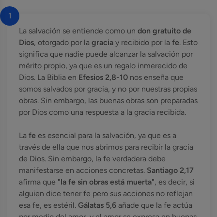
1
La salvación se entiende como un
don gratuito de
Dios
, otorgado por la
gracia
y recibido por la
fe
. Esto
significa que nadie puede alcanzar la salvación por
mérito propio, ya que es un regalo inmerecido de
Dios. La Biblia en
Efesios 2,8-10
nos enseña que
somos salvados por gracia, y no por nuestras propias
obras. Sin embargo, las buenas obras son preparadas
por Dios como una respuesta a la gracia recibida.
La
fe
es esencial para la salvación, ya que es a
través de ella que nos abrimos para recibir la gracia
de Dios. Sin embargo, la fe verdadera debe
manifestarse en acciones concretas.
Santiago 2,17
afirma que
"la fe sin obras está muerta"
, es decir, si
alguien dice tener fe pero sus acciones no reflejan
esa fe, es estéril.
Gálatas 5,6
añade que la fe actúa
por medio del amor, y el amor se expresa en buenas