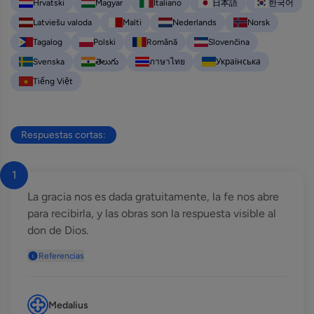
Hrvatski
Magyar
Italiano
日本語
한국어
Latviešu valoda
Malti
Nederlands
Norsk
Tagalog
Polski
Română
Slovenčina
Svenska
తెలుగు
ภาษาไทย
Українська
Tiếng Việt
Respuestas cortas:
1
La gracia nos es dada gratuitamente, la fe nos abre
para recibirla, y las obras son la respuesta visible al
don de Dios.
Referencias
Medalius