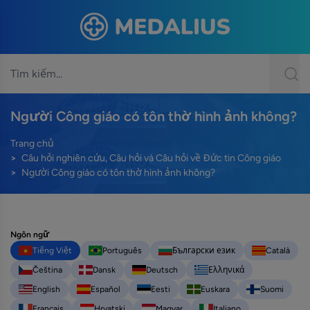
Người Công giáo có tôn thờ hình ảnh không?
Trang chủ
Câu hỏi nghiên cứu, Câu hỏi và Câu hỏi về Đức tin Công giáo
Người Công giáo có tôn thờ hình ảnh không?
Ngôn ngữ
Tiếng Việt
Português
Български език
Català
Čeština
Dansk
Deutsch
Ελληνικά
English
Español
Eesti
Euskara
Suomi
Français
Hrvatski
Magyar
Italiano