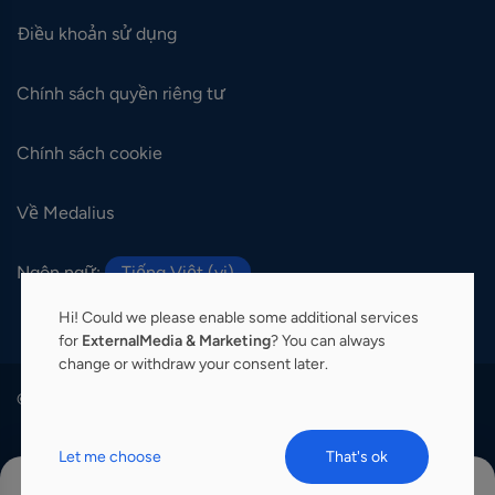
Điều khoản sử dụng
Chính sách quyền riêng tư
Chính sách cookie
Về Medalius
Ngôn ngữ:
Tiếng Việt (vi)
Hi! Could we please enable some additional services
for
ExternalMedia & Marketing
? You can always
change or withdraw your consent later.
© 2026 Medalius. Tất cả các quyền được bảo lưu.
Let me choose
That's ok