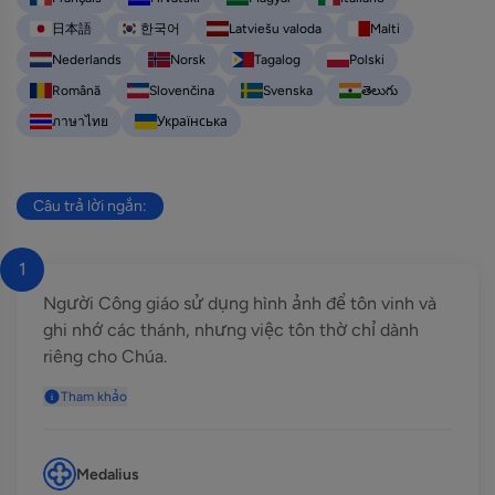
日本語
한국어
Latviešu valoda
Malti
Nederlands
Norsk
Tagalog
Polski
Română
Slovenčina
Svenska
తెలుగు
ภาษาไทย
Українська
Câu trả lời ngắn:
1
Người Công giáo sử dụng hình ảnh để tôn vinh và
ghi nhớ các thánh, nhưng việc tôn thờ chỉ dành
riêng cho Chúa.
Tham khảo
Medalius