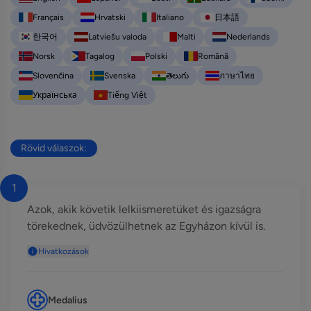
Français
Hrvatski
Italiano
日本語
한국어
Latviešu valoda
Malti
Nederlands
Norsk
Tagalog
Polski
Română
Slovenčina
Svenska
తెలుగు
ภาษาไทย
Українська
Tiếng Việt
Rövid válaszok:
1
Azok, akik követik lelkiismeretüket és igazságra
törekednek, üdvözülhetnek az Egyházon kívül is.
Hivatkozások
Medalius