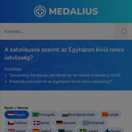
A katolikusok szerint az Egyházon kívül nincs
üdvösség?
Kezdőlap
Tanulmányi kérdések, kérdések és kérdések a katolikus hitről
A katolikusok szerint az Egyházon kívül nincs üdvösség?
Nyelv / Idioma
Magyar
Português
Български език
Català
Čeština
Dansk
Deutsch
Ελληνικά
English
Español
Eesti
Euskara
Suomi