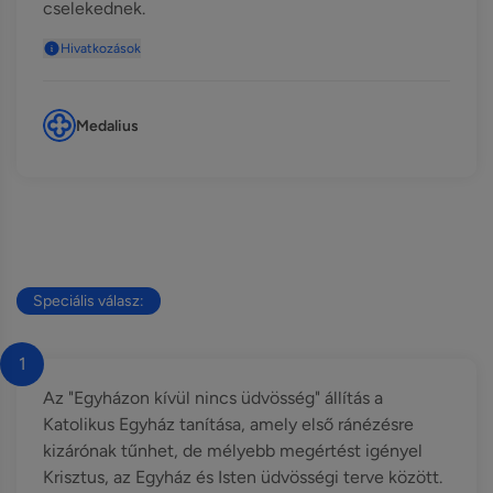
cselekednek.
Hivatkozások
Medalius
Speciális válasz:
1
Az "Egyházon kívül nincs üdvösség" állítás a
Katolikus Egyház tanítása, amely első ránézésre
kizárónak tűnhet, de mélyebb megértést igényel
Krisztus, az Egyház és Isten üdvösségi terve között.