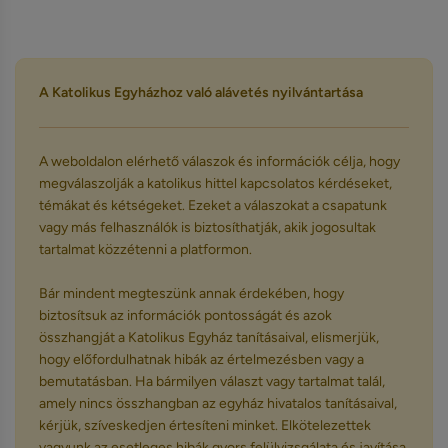
A Katolikus Egyházhoz való alávetés nyilvántartása
A weboldalon elérhető válaszok és információk célja, hogy
megválaszolják a katolikus hittel kapcsolatos kérdéseket,
témákat és kétségeket. Ezeket a válaszokat a csapatunk
vagy más felhasználók is biztosíthatják, akik jogosultak
tartalmat közzétenni a platformon.
Bár mindent megteszünk annak érdekében, hogy
biztosítsuk az információk pontosságát és azok
összhangját a Katolikus Egyház tanításaival, elismerjük,
hogy előfordulhatnak hibák az értelmezésben vagy a
bemutatásban. Ha bármilyen választ vagy tartalmat talál,
amely nincs összhangban az egyház hivatalos tanításaival,
kérjük, szíveskedjen értesíteni minket. Elkötelezettek
vagyunk az esetleges hibák gyors felülvizsgálata és javítása