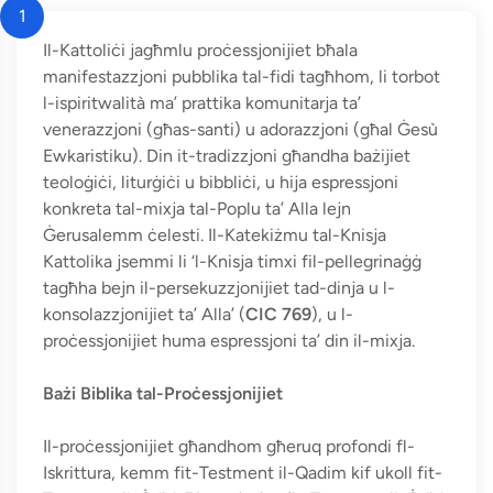
1
Il-Kattoliċi jagħmlu proċessjonijiet bħala
manifestazzjoni pubblika tal-fidi tagħhom, li torbot
l-ispiritwalità ma’ prattika komunitarja ta’
venerazzjoni (għas-santi) u adorazzjoni (għal Ġesù
Ewkaristiku). Din it-tradizzjoni għandha bażijiet
teoloġiċi, liturġiċi u bibbliċi, u hija espressjoni
konkreta tal-mixja tal-Poplu ta’ Alla lejn
Ġerusalemm ċelesti. Il-Katekiżmu tal-Knisja
Kattolika jsemmi li ‘l-Knisja timxi fil-pellegrinaġġ
tagħha bejn il-persekuzzjonijiet tad-dinja u l-
konsolazzjonijiet ta’ Alla’ (
CIC 769
), u l-
proċessjonijiet huma espressjoni ta’ din il-mixja.
Bażi Biblika tal-Proċessjonijiet
Il-proċessjonijiet għandhom għeruq profondi fl-
Iskrittura, kemm fit-Testment il-Qadim kif ukoll fit-