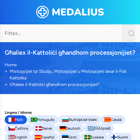
Għaliex il-Kattoliċi għandhom proċessjonijiet?
Home
Mistoqsijiet ta’ Studju, Mistoqsijiet u Mistoqsijiet dwar il-Fidi
Kattolika
Għaliex il-Kattoliċi għandhom proċessjonijiet?
Lingwa / Idioma
Malti
Português
Български език
Català
Čeština
Dansk
Deutsch
Ελληνικά
English
Español
Eesti
Euskara
Suomi