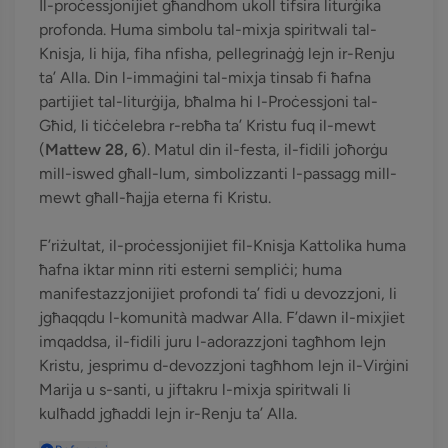
Il-proċessjonijiet għandhom ukoll tifsira liturġika
profonda. Huma simbolu tal-mixja spiritwali tal-
Knisja, li hija, fiha nfisha, pellegrinaġġ lejn ir-Renju
ta’ Alla. Din l-immaġini tal-mixja tinsab fi ħafna
partijiet tal-liturġija, bħalma hi l-Proċessjoni tal-
Għid, li tiċċelebra r-rebħa ta’ Kristu fuq il-mewt
(
Mattew 28, 6
). Matul din il-festa, il-fidili joħorġu
mill-iswed għall-lum, simbolizzanti l-passagg mill-
mewt għall-ħajja eterna fi Kristu.
F’riżultat, il-proċessjonijiet fil-Knisja Kattolika huma
ħafna iktar minn riti esterni sempliċi; huma
manifestazzjonijiet profondi ta’ fidi u devozzjoni, li
jgħaqqdu l-komunità madwar Alla. F’dawn il-mixjiet
imqaddsa, il-fidili juru l-adorazzjoni tagħhom lejn
Kristu, jesprimu d-devozzjoni tagħhom lejn il-Virġini
Marija u s-santi, u jiftakru l-mixja spiritwali li
kulħadd jgħaddi lejn ir-Renju ta’ Alla.