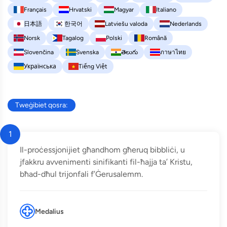
Français
Hrvatski
Magyar
Italiano
日本語
한국어
Latviešu valoda
Nederlands
Norsk
Tagalog
Polski
Română
Slovenčina
Svenska
తెలుగు
ภาษาไทย
Українська
Tiếng Việt
Tweġibiet qosra:
1
Il-proċessjonijiet għandhom għeruq bibbliċi, u
jfakkru avvenimenti sinifikanti fil-ħajja ta’ Kristu,
bħad-dħul trijonfali f’Ġerusalemm.
Medalius