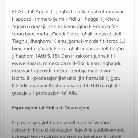
Fl-Atti tal-Appostli, jingħad li folla nġabret madwar
l-appostli, immexxija mill-fidi u l-ħeġġa li jirċievu
fejqan u grazzji. In-nies kienu jġibu lill-morda fit-
toroq biex, meta jgħaddi Pietru, għall-inqas id-dell
Tiegħu jilħaqhom: ‘Kienu jġorru l-morda fit-toroq [...]
biex, meta jgħaddi Pietru, għall-inqas id-dell tiegħu
jilħaqhom’ (
Atti 5, 15
). Dan ir-rakkont jurina kif l-
ewwel Insara, mmexxida mill-fidi, kienu jingħaqdu
madwar l-appostli, ifittxu l-qrubija mad-divin—
ispirtu li l-proċessjonijiet ukoll jirriflettu billi jiġbru
lill-fidili madwar Kristu u s-santi, fit-tfittxija għall-
grazzja u l-protezzjoni ta’ Alla.
Espressjoni tal-Fidi u d-Devozzjoni
Il-proċessjonijiet huma wkoll mod kif wieħed
jistqarr il-fidi u d-devozzjoni lejn Alla pubblikament.
Il-Katekiżmu tal-Knisja Kattolika jgħallem li ‘l-fidili