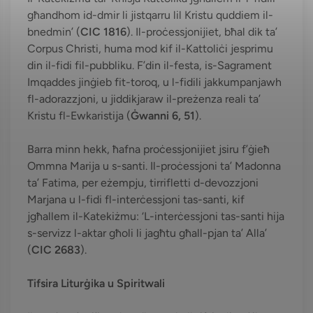
għandhom id-dmir li jistqarru lil Kristu quddiem il-
bnedmin’ (
CIC 1816
). Il-proċessjonijiet, bħal dik ta’
Corpus Christi, huma mod kif il-Kattoliċi jesprimu
din il-fidi fil-pubbliku. F’din il-festa, is-Sagrament
Imqaddes jinġieb fit-toroq, u l-fidili jakkumpanjawh
fl-adorazzjoni, u jiddikjaraw il-preżenza reali ta’
Kristu fl-Ewkaristija (
Ġwanni 6, 51
).
Barra minn hekk, ħafna proċessjonijiet jsiru f’ġieħ
Ommna Marija u s-santi. Il-proċessjoni ta’ Madonna
ta’ Fatima, per eżempju, tirrifletti d-devozzjoni
Marjana u l-fidi fl-interċessjoni tas-santi, kif
jgħallem il-Katekiżmu: ‘L-interċessjoni tas-santi hija
s-servizz l-aktar għoli li jagħtu għall-pjan ta’ Alla’
(
CIC 2683
).
Tifsira Liturġika u Spiritwali