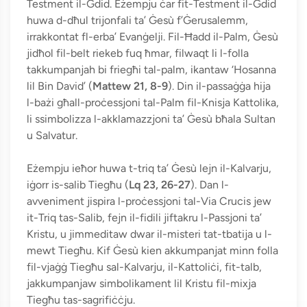
Testment il-Ġdid. Eżempju ċar fit-Testment il-Ġdid
huwa d-dħul trijonfali ta’ Ġesù f’Ġerusalemm,
irrakkontat fl-erba’ Evanġelji. Fil-Ħadd il-Palm, Ġesù
jidħol fil-belt riekeb fuq ħmar, filwaqt li l-folla
takkumpanjah bi friegħi tal-palm, ikantaw ‘Hosanna
lil Bin David’ (
Mattew 21, 8-9
). Din il-passaġġa hija
l-bażi għall-proċessjoni tal-Palm fil-Knisja Kattolika,
li ssimbolizza l-akklamazzjoni ta’ Ġesù bħala Sultan
u Salvatur.
Eżempju ieħor huwa t-triq ta’ Ġesù lejn il-Kalvarju,
iġorr is-salib Tiegħu (
Lq 23, 26-27
). Dan l-
avveniment jispira l-proċessjoni tal-Via Crucis jew
it-Triq tas-Salib, fejn il-fidili jiftakru l-Passjoni ta’
Kristu, u jimmeditaw dwar il-misteri tat-tbatija u l-
mewt Tiegħu. Kif Ġesù kien akkumpanjat minn folla
fil-vjaġġ Tiegħu sal-Kalvarju, il-Kattoliċi, fit-talb,
jakkumpanjaw simbolikament lil Kristu fil-mixja
Tiegħu tas-sagrifiċċju.