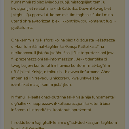
huma mmirati biex iwieġbu dubji, mistoqsijiet, temi, u
kwistjonijiet relatati mal-fidi Kattolika. Dawn it-tweġibiet
jistgħu jiġu pprovduti kemm mit-tim tagħna kif ukoll minn
utenti oħra awtorizzati biex jikkontribwixxu kontenut fuq il-
pjattaforma.
Għalkemm isiru l-isforzi kollha biex tiġi żgurata l-eżattezza
u l-konformità mat-tagħlim tal-Knisja Kattolika, aħna
nirrikonoxxu li jistgħu jseħħu żbalji fl-interpretazzjoni jew
fil-preżentazzjoni tal-informazzjoni. Jekk tidentifika xi
tweġiba jew kontenut li mhuwiex konformi mat-tagħlim
uffiċjali tal-Knisja, nitolbuk bil-ħlewwa tinfurmana. Aħna
impenjati li nirrevedu u nikkoreġu kwalunkwe żball
identifikat malajr kemm jista' jkun.
Nifhmu li l-lealtà għad-duttrina tal-Knisja hija fundamentali,
u għalhekk napprezzaw il-kollaborazzjoni tal-utenti biex
inżommu l-integrità tal-kontenut ippreżentat.
Inroddulkom ħajr għall-fehim u għad-dedikazzjoni tagħkom
lejn il-fidi Kattolika.