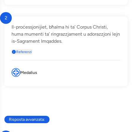
2
Il-proċessjonijiet, bħalma hi ta’ Corpus Christi,
huma mumenti ta’ ringrazzjament u adorazzjoni lejn
is-Sagrament Imqaddes.
Referenzi
Medalius
Risposta avvanzata: