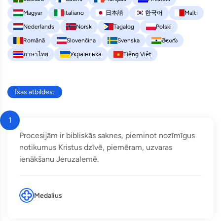
Magyar
Italiano
日本語
한국어
Malti
Nederlands
Norsk
Tagalog
Polski
Română
Slovenčina
Svenska
తెలుగు
ภาษาไทย
Українська
Tiếng Việt
Īsas atbildes:
1
Procesijām ir bibliskās saknes, pieminot nozīmīgus
notikumus Kristus dzīvē, piemēram, uzvaras
ienākšanu Jeruzalemē.
Medalius