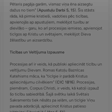
Pēteris pagāja garām, vismaz viņa ēna aizsegtu
dažus no tiem" (
Apustuļu Darbi 5, 15
). Šis stāsts
rāda, kā pirmie kristieši, vadoties pēc ticības,
apvienojās ap apustuļiem, meklējot tuvību ar
dievišķo – garu, ko arī procesijas iemieso, apvienojot
ticīgos ap Kristu un svētajiem, meklējot Dieva
žēlastību un aizsardzību.
Ticības un Veltījuma Izpausme
Procesijas arī ir veids, kā publiski apliecināt ticību un
veltījumu Dievam. Romas Katoļu Baznīcas
Katehisms māca, ka "ticīgie ir parādā Kristus
apliecinājumu cilvēkiem" (
CIC 1816
). Procesijas,
piemēram, Corpus Christi, ir veids, kā katoļi izpauž
šo ticību sabiedrībā. Šajā svētku laikā Svētais
Sakraments tiek nēsāts pa ielām, un ticīgie Viņu
pavada adorācijā, apliecinot Kristus patieso