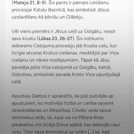
(
Mateja 21, 8-9
). Šis pants ir pamats Lieldienu
procesijai Katoļu Baznīcā, kas simbolizē Jēzus
uzslavēšanu kā ķēnišu un Glābēju.
Vēl viens piemērs ir Jēzus ceļš uz Golgātu, nesot
savu krustu (
Lūkas 23, 26-27
). Šis notikums
iedvesmo Ceļojuma procesiju jeb Krusta ceļu, kur
ticīgie atceras Kristus ciešanas, meditējot par Viņa
ciešanu un nāves noslēpumiem. Tāpat kā Jēzu
pavadīja pūlis Viņa ceļojumā uz Golgātu, katoļi,
lūdzoties, simboliski pavada Kristu Viņa upurējošajā
ceļā.
Apustuļu Darbos ir aprakstīts, ka pūļi pulcējās ap
apustuļiem, ko motivēja ticība un cerība saņemt
dziedināšanas un žēlastības. Cilvēki veda savus
slimniekus ielās, lai, kaut vai no Pētera ēnas
pieskartos viņi ticēja Dieva spēkā, kas darbojās caur
viņu: "Viņi nesa slimniekus uz ielām [...] lai, kad