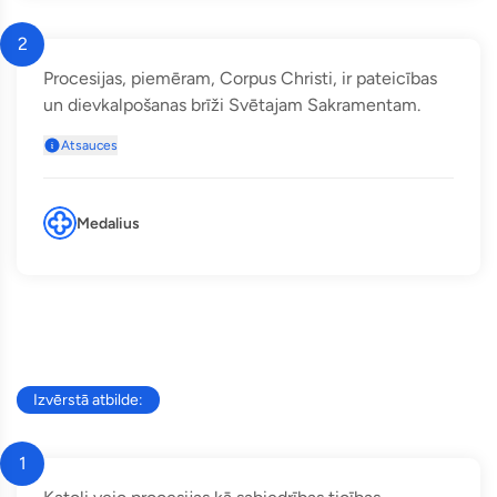
2
Procesijas, piemēram, Corpus Christi, ir pateicības
un dievkalpošanas brīži Svētajam Sakramentam.
Atsauces
Medalius
Izvērstā atbilde:
1