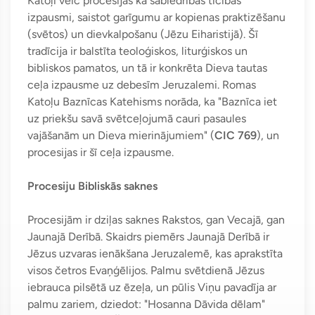
Katoļi veic procesijas kā sabiedrības ticības
izpausmi, saistot garīgumu ar kopienas praktizēšanu
(svētos) un dievkalpošanu (Jēzu Eiharistijā). Šī
tradīcija ir balstīta teoloģiskos, liturģiskos un
bibliskos pamatos, un tā ir konkrēta Dieva tautas
ceļa izpausme uz debesīm Jeruzalemi. Romas
Katoļu Baznīcas Katehisms norāda, ka "Baznīca iet
uz priekšu savā svētceļojumā cauri pasaules
vajāšanām un Dieva mierinājumiem" (
CIC 769
), un
procesijas ir šī ceļa izpausme.
Procesiju Bibliskās saknes
Procesijām ir dziļas saknes Rakstos, gan Vecajā, gan
Jaunajā Derībā. Skaidrs piemērs Jaunajā Derībā ir
Jēzus uzvaras ienākšana Jeruzalemē, kas aprakstīta
visos četros Evaņģēlijos. Palmu svētdienā Jēzus
iebrauca pilsētā uz ēzeļa, un pūlis Viņu pavadīja ar
palmu zariem, dziedot: "Hosanna Dāvida dēlam"