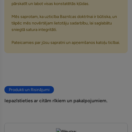
pārskatīt un labot visas konstatētās kļūdas.
Mēs saprotam, ka uzticība Baznīcas doktrīnai ir būtiska, un
tāpēc mēs novērtējam lietotāju sadarbību, lai saglabātu
sniegtā satura integritāti.
Pateicamies par jūsu sapratni un apņemšanos katoļu ticībai.
Produkti un Risinājumi
Iepazīstieties ar citām rīkiem un pakalpojumiem.