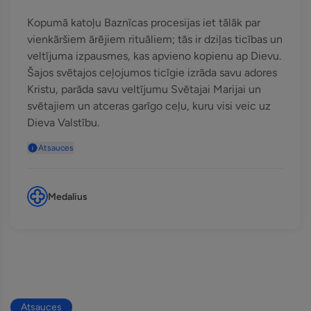
Kopumā katoļu Baznīcas procesijas iet tālāk par
vienkāršiem ārējiem rituāliem; tās ir dziļas ticības un
veltījuma izpausmes, kas apvieno kopienu ap Dievu.
Šajos svētajos ceļojumos ticīgie izrāda savu adores
Kristu, parāda savu veltījumu Svētajai Marijai un
svētajiem un atceras garīgo ceļu, kuru visi veic uz
Dieva Valstību.
Atsauces
Medalius
Atsauces