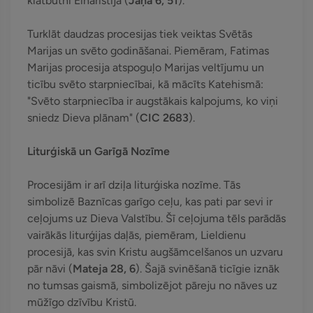
klātbūtni Eiharistijā (
Jāņa 6, 51
).
Turklāt daudzas procesijas tiek veiktas Svētās
Marijas un svēto godināšanai. Piemēram, Fatimas
Marijas procesija atspoguļo Marijas veltījumu un
ticību svēto starpniecībai, kā mācīts Katehismā:
"Svēto starpniecība ir augstākais kalpojums, ko viņi
sniedz Dieva plānam" (
CIC 2683
).
Liturģiskā un Garīgā Nozīme
Procesijām ir arī dziļa liturģiska nozīme. Tās
simbolizē Baznīcas garīgo ceļu, kas pati par sevi ir
ceļojums uz Dieva Valstību. Šī ceļojuma tēls parādās
vairākās liturģijas daļās, piemēram, Lieldienu
procesijā, kas svin Kristu augšāmcelšanos un uzvaru
pār nāvi (
Mateja 28, 6
). Šajā svinēšanā ticīgie iznāk
no tumsas gaismā, simbolizējot pāreju no nāves uz
mūžīgo dzīvību Kristū.