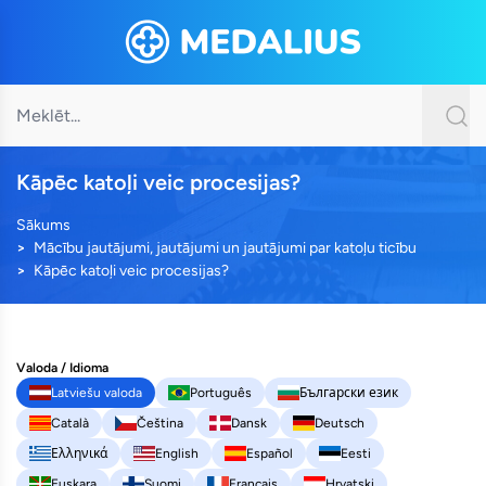
Kāpēc katoļi veic procesijas?
Sākums
Mācību jautājumi, jautājumi un jautājumi par katoļu ticību
Kāpēc katoļi veic procesijas?
Valoda / Idioma
Latviešu valoda
Português
Български език
Català
Čeština
Dansk
Deutsch
Ελληνικά
English
Español
Eesti
Euskara
Suomi
Français
Hrvatski