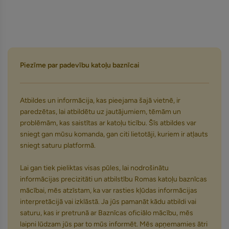
Piezīme par padevību katoļu baznīcai
Atbildes un informācija, kas pieejama šajā vietnē, ir
paredzētas, lai atbildētu uz jautājumiem, tēmām un
problēmām, kas saistītas ar katoļu ticību. Šīs atbildes var
sniegt gan mūsu komanda, gan citi lietotāji, kuriem ir atļauts
sniegt saturu platformā.
Lai gan tiek pieliktas visas pūles, lai nodrošinātu
informācijas precizitāti un atbilstību Romas katoļu baznīcas
mācībai, mēs atzīstam, ka var rasties kļūdas informācijas
interpretācijā vai izklāstā. Ja jūs pamanāt kādu atbildi vai
saturu, kas ir pretrunā ar Baznīcas oficiālo mācību, mēs
laipni lūdzam jūs par to mūs informēt. Mēs apņemamies ātri