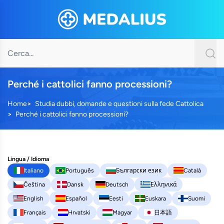
Perché i cattolici fanno processioni?
Home
Studia dubbi, domande e questioni sulla fede Cattolica
Perché i cattolici fanno processioni?
Lingua / Idioma
Italiano
Português
Български език
Català
Čeština
Dansk
Deutsch
Ελληνικά
English
Español
Eesti
Euskara
Suomi
Français
Hrvatski
Magyar
日本語