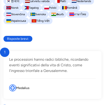
한국어
Latviešu valoda
Malti
Nederlands
Norsk
Tagalog
Polski
Română
Slovenčina
Svenska
తెలుగు
ภาษาไทย
Українська
Tiếng Việt
Risposte brevi:
1
Le processioni hanno radici bibliche, ricordando
eventi significativi della vita di Cristo, come
l'ingresso trionfale a Gerusalemme.
Medalius