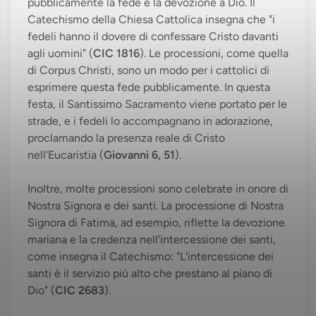
pubblicamente la fede e la devozione a Dio. Il
Catechismo della Chiesa Cattolica insegna che "i
fedeli hanno il dovere di confessare Cristo davanti
agli uomini" (
CIC 1816
). Le processioni, come quella
di Corpus Christi, sono un modo per i cattolici di
esprimere questa fede pubblicamente. In questa
festa, il Santissimo Sacramento viene portato per le
strade, e i fedeli lo accompagnano in adorazione,
proclamando la presenza reale di Cristo
nell'Eucaristia (
Giovanni 6, 51
).
Inoltre, molte processioni sono celebrate in onore di
Nostra Signora e dei santi. La processione di Nostra
Signora di Fatima, ad esempio, riflette la devozione
mariana e la credenza nell'intercessione dei santi,
come insegna il Catechismo: "L'intercessione dei
santi è il servizio più alto che prestano al piano di
Dio" (
CIC 2683
).