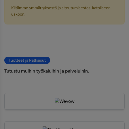
Kiitämme ymmärryksestä ja sitoutumisestasi katoliseen
uskoon.
Tuotteet ja Ratkaisut
Tutustu muihin työkaluihin ja palveluihin.