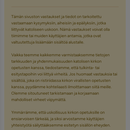
Tämän sivuston vastaukset ja tiedot on tarkoitettu
vastaamaan kysymyksiin, aiheisiin ja epäilyksiin, jotka
liittyvät katoliseen uskoon. Nämä vastaukset voivat olla
tiimimme tai muiden käyttäjien antamia, jotka ovat
valtuutettuja lisäämään sisältöä alustalle.
Vaikka teemme kaikkemme varmistaaksemme tietojen
tarkkuuden ja yhdenmukaisuuden katolisen kirkon
opetusten kanssa, tiedostamme, että tulkinta- tai
esitystapoihin voi liittyä virheitä. Jos huomaat vastauksia tai
sisältöä, joka on ristiriidassa kirkon virallisten opetusten
kanssa, pyydämme kohteliaasti ilmoittamaan siitä meille.
Olemme sitoutuneet tarkistamaan ja korjaamaan
mahdolliset virheet viipymättä.
Ymmärrämme, että uskollisuus kirkon opetuksille on
ensiarvoisen tärkeää, ja siksi arvostamme käyttäjien
yhteistyötä säilyttääksemme esitetyn sisällön eheyden.