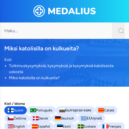
Miksi katolisilla on kulkueita?
Koti
Tutkimuskysymyksiä, kysymyksiä ja kysymyksiä katolisesta
uskosta
Miksi katolisilla on kulkueita?
Kieli / Idioma
Suomi
Português
Български език
Català
Čeština
Dansk
Deutsch
Ελληνικά
English
Español
Eesti
Euskara
Français