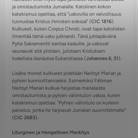
ja omistautumista Jumalalle. Katolinen kirkon
katekismus opettaa, että "uskovilla on velvollisuus
tunnustaa Kristus ihmisten edessä" (
CIC 1816
).
Kulkueet, kuten Corpus Christi, ovat tapa katolisten
ilmentää tämä usko julkisesti. Tänä juhlapäivänä
Pyhä Sakramentti kantaa kaduille, ja uskovat
seuraavat sitä ylistäen, julistaen Kristuksen
todellista läsnäoloa Eukaristiassa (
Johannes 6, 51
).
Lisäksi monet kulkueet pidetään Neitsyt Marian ja
pyhien kunnioittamiseksi. Esimerkiksi Fátiman
Neitsyt Marian kulkue heijastaa marialaista
omistautumista ja pyhien väliintulon uskoa, kuten
katekismus opettaa: "Pyhien väliintulo on korkein
palvelus, jonka he tarjoavat Jumalan suunnitelmalle"
(
CIC 2683
).
Liturginen ja Hengellinen Merkitys