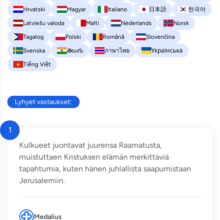
Hrvatski
Magyar
Italiano
日本語
한국어
Latviešu valoda
Malti
Nederlands
Norsk
Tagalog
Polski
Română
Slovenčina
Svenska
తెలుగు
ภาษาไทย
Українська
Tiếng Việt
Lyhyet vastaukset:
1
Kulkueet juontavat juurensa Raamatusta,
muistuttaen Kristuksen elämän merkittäviä
tapahtumia, kuten hänen juhlallista saapumistaan
Jerusalemiin.
Medalius