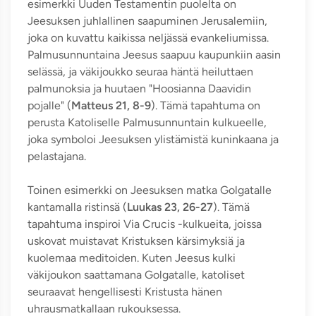
esimerkki Uuden Testamentin puolelta on
Jeesuksen juhlallinen saapuminen Jerusalemiin,
joka on kuvattu kaikissa neljässä evankeliumissa.
Palmusunnuntaina Jeesus saapuu kaupunkiin aasin
selässä, ja väkijoukko seuraa häntä heiluttaen
palmunoksia ja huutaen "Hoosianna Daavidin
pojalle" (
Matteus 21, 8-9
). Tämä tapahtuma on
perusta Katoliselle Palmusunnuntain kulkueelle,
joka symboloi Jeesuksen ylistämistä kuninkaana ja
pelastajana.
Toinen esimerkki on Jeesuksen matka Golgatalle
kantamalla ristinsä (
Luukas 23, 26-27
). Tämä
tapahtuma inspiroi Via Crucis -kulkueita, joissa
uskovat muistavat Kristuksen kärsimyksiä ja
kuolemaa meditoiden. Kuten Jeesus kulki
väkijoukon saattamana Golgatalle, katoliset
seuraavat hengellisesti Kristusta hänen
uhrausmatkallaan rukouksessa.