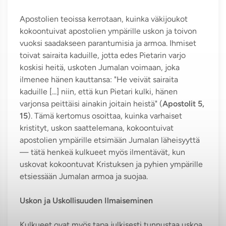
Apostolien teoissa kerrotaan, kuinka väkijoukot
kokoontuivat apostolien ympärille uskon ja toivon
vuoksi saadakseen parantumisia ja armoa. Ihmiset
toivat sairaita kaduille, jotta edes Pietarin varjo
koskisi heitä, uskoten Jumalan voimaan, joka
ilmenee hänen kauttansa: "He veivät sairaita
kaduille [...] niin, että kun Pietari kulki, hänen
varjonsa peittäisi ainakin joitain heistä" (
Apostolit 5,
15
). Tämä kertomus osoittaa, kuinka varhaiset
kristityt, uskon saattelemana, kokoontuivat
apostolien ympärille etsimään Jumalan läheisyyttä
— tätä henkeä kulkueet myös ilmentävät, kun
uskovat kokoontuvat Kristuksen ja pyhien ympärille
etsiessään Jumalan armoa ja suojaa.
Uskon ja Uskollisuuden Ilmaiseminen
Kulkueet ovat myös tapa julkisesti tunnustaa uskoa