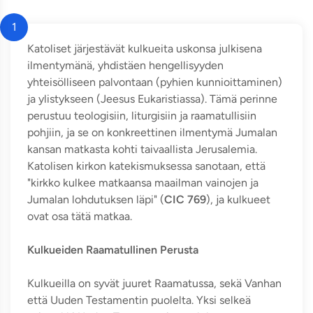
1
Katoliset järjestävät kulkueita uskonsa julkisena
ilmentymänä, yhdistäen hengellisyyden
yhteisölliseen palvontaan (pyhien kunnioittaminen)
ja ylistykseen (Jeesus Eukaristiassa). Tämä perinne
perustuu teologisiin, liturgisiin ja raamatullisiin
pohjiin, ja se on konkreettinen ilmentymä Jumalan
kansan matkasta kohti taivaallista Jerusalemia.
Katolisen kirkon katekismuksessa sanotaan, että
"kirkko kulkee matkaansa maailman vainojen ja
Jumalan lohdutuksen läpi" (
CIC 769
), ja kulkueet
ovat osa tätä matkaa.
Kulkueiden Raamatullinen Perusta
Kulkueilla on syvät juuret Raamatussa, sekä Vanhan
että Uuden Testamentin puolelta. Yksi selkeä