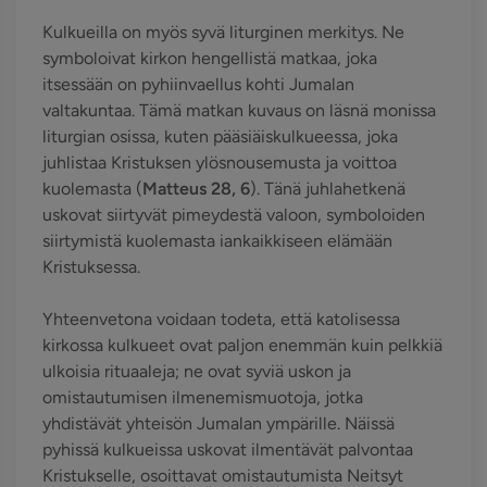
Kulkueilla on myös syvä liturginen merkitys. Ne
symboloivat kirkon hengellistä matkaa, joka
itsessään on pyhiinvaellus kohti Jumalan
valtakuntaa. Tämä matkan kuvaus on läsnä monissa
liturgian osissa, kuten pääsiäiskulkueessa, joka
juhlistaa Kristuksen ylösnousemusta ja voittoa
kuolemasta (
Matteus 28, 6
). Tänä juhlahetkenä
uskovat siirtyvät pimeydestä valoon, symboloiden
siirtymistä kuolemasta iankaikkiseen elämään
Kristuksessa.
Yhteenvetona voidaan todeta, että katolisessa
kirkossa kulkueet ovat paljon enemmän kuin pelkkiä
ulkoisia rituaaleja; ne ovat syviä uskon ja
omistautumisen ilmenemismuotoja, jotka
yhdistävät yhteisön Jumalan ympärille. Näissä
pyhissä kulkueissa uskovat ilmentävät palvontaa
Kristukselle, osoittavat omistautumista Neitsyt