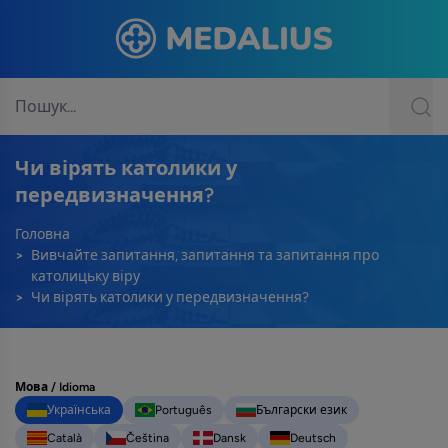
Чи вірять католики у
передвизначення?
Головна
Вивчайте запитання, запитання та запитання про
католицьку віру
Чи вірять католики у передвизначення?
Мова / Idioma
Українська
Português
Български език
Català
Čeština
Dansk
Deutsch