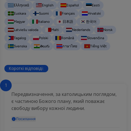
Ελληνικά
English
Español
Eesti
Euskara
Suomi
Français
Hrvatski
Magyar
Italiano
日本語
한국어
Latviešu valoda
Malti
Nederlands
Norsk
Tagalog
Polski
Română
Slovenčina
Svenska
తెలుగు
ภาษาไทย
Tiếng Việt
Короткі відповіді:
1
Передвизначення, за католицьким поглядом,
є частиною Божого плану, який поважає
свободу вибору кожної людини.
Посилання