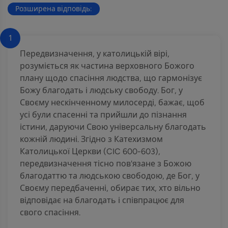
Розширена відповідь:
1
Передвизначення, у католицькій вірі,
розуміється як частина верховного Божого
плану щодо спасіння людства, що гармонізує
Божу благодать і людську свободу. Бог, у
Своєму нескінченному милосерді, бажає, щоб
усі були спасенні та прийшли до пізнання
істини, даруючи Свою універсальну благодать
кожній людині. Згідно з Катехизмом
Католицької Церкви (CIC 600-603),
передвизначення тісно пов'язане з Божою
благодаттю та людською свободою, де Бог, у
Своєму передбаченні, обирає тих, хто вільно
відповідає на благодать і співпрацює для
свого спасіння.