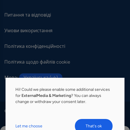
Питання та відповіді
Умови використання
Політика конфіденційності
Політика щодо файлів cookie
Мова:
Українська (uk)
Hi! Could we please enable some additional services
for
ExternalMedia & Marketing
? You can always
change or withdraw your consent later.
© 2026 Medalius. Всі права захищені.
Let me choose
That's ok