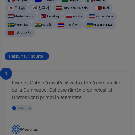
日本語
한국어
Latviešu valoda
Malti
Nederlands
Tagalog
Polski
Slovenčina
Svenska
తెలుగు
ภาษาไทย
Українська
Tiếng Việt
Raspunsuri scurte:
1
Biserica Catolică învață că viața eternă este un dar
de la Dumnezeu. Cei care rămân credincioși lui
Hristos vor fi primiți în eternitate.
Referințe
Medalius