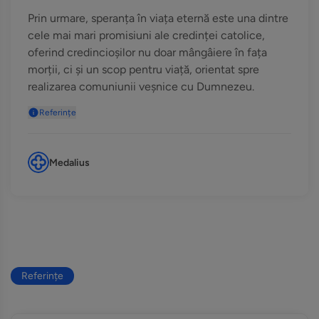
Prin urmare, speranța în viața eternă este una dintre
cele mai mari promisiuni ale credinței catolice,
oferind credincioșilor nu doar mângâiere în fața
morții, ci și un scop pentru viață, orientat spre
realizarea comuniunii veșnice cu Dumnezeu.
Referințe
Medalius
Referințe