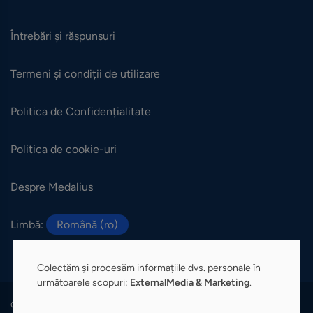
Întrebări și răspunsuri
Termeni și condiții de utilizare
Politica de Confidențialitate
Politica de cookie-uri
Despre Medalius
Limbă:
Română (ro)
Colectăm și procesăm informațiile dvs. personale în
următoarele scopuri:
ExternalMedia & Marketing
.
© 2026 Medalius. Toate Drepturile Rezervate.