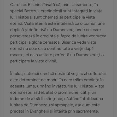
Catolice. Biserica învață că, prin sacramente, în
special Botezul, credincioșii sunt integrați în viața
lui Hristos și sunt chemați să participe la viața
eternă. Viața eternă este înțeleasă ca o comuniune
deplină și definitivă cu Dumnezeu, unde cei care
perseverează în credință și fapte de iubire vor putea
participa la gloria cerească. Biserica vede viața
eternă nu doar ca o continuitate a vieții după
moarte, ci ca o unitate perfectă cu Dumnezeu și o
participare la viața divină.
În plus, catolicii cred că destinul veșnic al sufletului
este determinat de modul în care trăim credința în
această lume, urmând învățăturile lui Hristos. Viața
eternă este, astfel, atât o promisiune, cât și un
îndemn de a trăi în sfințenie, căutând întotdeauna
iubirea de Dumnezeu și aproapele, așa cum este
predată în Evanghelii și întărită prin sacramente.