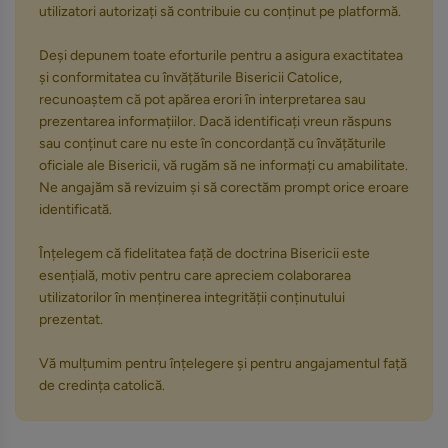
utilizatori autorizați să contribuie cu conținut pe platformă.
Deși depunem toate eforturile pentru a asigura exactitatea
și conformitatea cu învățăturile Bisericii Catolice,
recunoaștem că pot apărea erori în interpretarea sau
prezentarea informațiilor. Dacă identificați vreun răspuns
sau conținut care nu este în concordanță cu învățăturile
oficiale ale Bisericii, vă rugăm să ne informați cu amabilitate.
Ne angajăm să revizuim și să corectăm prompt orice eroare
identificată.
Înțelegem că fidelitatea față de doctrina Bisericii este
esențială, motiv pentru care apreciem colaborarea
utilizatorilor în menținerea integrității conținutului
prezentat.
Vă mulțumim pentru înțelegere și pentru angajamentul față
de credința catolică.