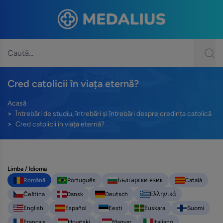
Cred catolicii în viața eternă?
Acasă
Întrebări de studiu, întrebări și întrebări despre credința catolică
Cred catolicii în viața eternă?
Limba / Idioma
Română
Português
Български език
Català
Čeština
Dansk
Deutsch
Ελληνικά
English
Español
Eesti
Euskara
Suomi
Français
Hrvatski
Magyar
Italiano