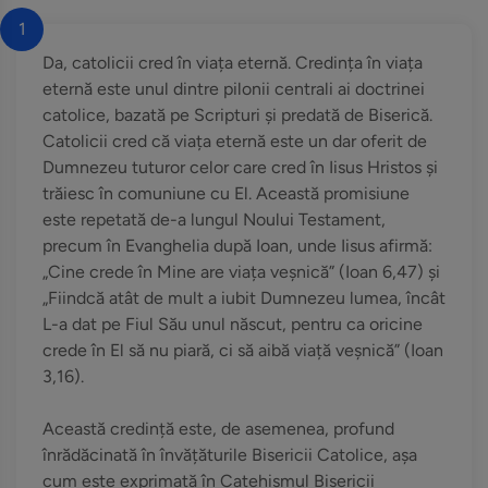
1
Da, catolicii cred în viața eternă. Credința în viața
eternă este unul dintre pilonii centrali ai doctrinei
catolice, bazată pe Scripturi și predată de Biserică.
Catolicii cred că viața eternă este un dar oferit de
Dumnezeu tuturor celor care cred în Iisus Hristos și
trăiesc în comuniune cu El. Această promisiune
este repetată de-a lungul Noului Testament,
precum în Evanghelia după Ioan, unde Iisus afirmă:
„Cine crede în Mine are viața veșnică” (Ioan 6,47) și
„Fiindcă atât de mult a iubit Dumnezeu lumea, încât
L-a dat pe Fiul Său unul născut, pentru ca oricine
crede în El să nu piară, ci să aibă viață veșnică” (Ioan
3,16).
Această credință este, de asemenea, profund
înrădăcinată în învățăturile Bisericii Catolice, așa
cum este exprimată în Catehismul Bisericii