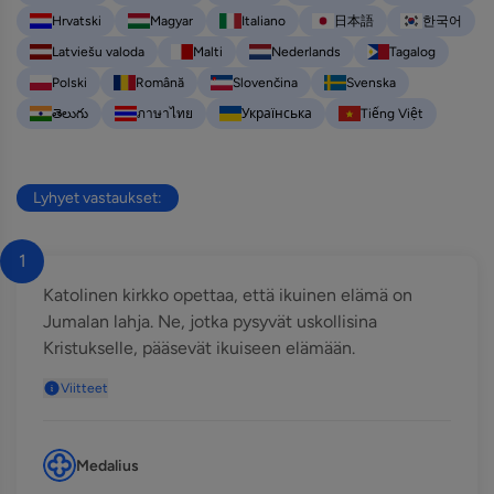
Hrvatski
Magyar
Italiano
日本語
한국어
Latviešu valoda
Malti
Nederlands
Tagalog
Polski
Română
Slovenčina
Svenska
తెలుగు
ภาษาไทย
Українська
Tiếng Việt
Lyhyet vastaukset:
1
Katolinen kirkko opettaa, että ikuinen elämä on
Jumalan lahja. Ne, jotka pysyvät uskollisina
Kristukselle, pääsevät ikuiseen elämään.
Viitteet
Medalius