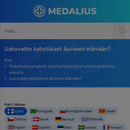
Uskovatko katolilaiset ikuiseen elämään?
Koti
Tutkimuskysymyksiä, kysymyksiä ja kysymyksiä katolisesta
uskosta
Uskovatko katolilaiset ikuiseen elämään?
Kieli / Idioma
Suomi
Português
Български език
Català
Čeština
Dansk
Deutsch
Ελληνικά
English
Español
Eesti
Euskara
Français