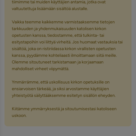
tiimimme tai muiden käyttäjien antamia, jotka ovat
valtuutettuja lisäämään sisältöä alustalle.
Vaikka teemme kaikkemme varmistaaksemme tietojen
tarkkuuden ja yhdenmukaisuuden katolisen kirkon
opetusten kanssa, tiedostamme, että tulkinta- tai
esitystapoihin voi liittyä virheitä. Jos huomaat vastauksia tai
sisältöä, joka on ristiriidassa kirkon virallisten opetusten
kanssa, pyydämme kohteliaasti ilmoittamaan siitä meille.
Olemme sitoutuneet tarkistamaan ja korjaamaan
mahdolliset virheet viipymättä.
Ymmärrämme, että uskollisuus kirkon opetuksille on
ensiarvoisen tärkeää, ja siksi arvostamme käyttäjien
yhteistyötä säilyttääksemme esitetyn sisällön eheyden.
Kiitämme ymmärryksestä ja sitoutumisestasi katoliseen
uskoon.