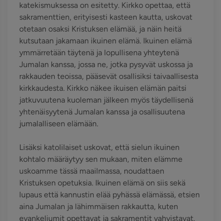
katekismuksessa on esitetty. Kirkko opettaa, että
sakramenttien, erityisesti kasteen kautta, uskovat
otetaan osaksi Kristuksen elämää, ja näin heitä
kutsutaan jakamaan ikuinen elämä. Ikuinen elämä
ymmärretään täytenä ja lopullisena yhteytenä
Jumalan kanssa, jossa ne, jotka pysyvät uskossa ja
rakkauden teoissa, pääsevät osallisiksi taivaallisesta
kirkkaudesta. Kirkko näkee ikuisen elämän paitsi
jatkuvuutena kuoleman jälkeen myös täydellisenä
yhtenäisyytenä Jumalan kanssa ja osallisuutena
jumalalliseen elämään.
Lisäksi katolilaiset uskovat, että sielun ikuinen
kohtalo määräytyy sen mukaan, miten elämme
uskoamme tässä maailmassa, noudattaen
Kristuksen opetuksia. Ikuinen elämä on siis sekä
lupaus että kannustin elää pyhässä elämässä, etsien
aina Jumalan ja lähimmäisen rakkautta, kuten
evankeliumit opettavat ja sakramentit vahvistavat.