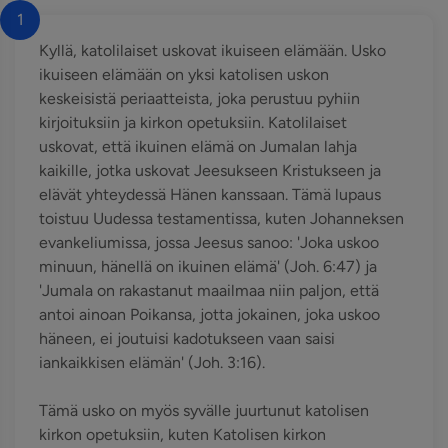
1
Kyllä, katolilaiset uskovat ikuiseen elämään. Usko
ikuiseen elämään on yksi katolisen uskon
keskeisistä periaatteista, joka perustuu pyhiin
kirjoituksiin ja kirkon opetuksiin. Katolilaiset
uskovat, että ikuinen elämä on Jumalan lahja
kaikille, jotka uskovat Jeesukseen Kristukseen ja
elävät yhteydessä Hänen kanssaan. Tämä lupaus
toistuu Uudessa testamentissa, kuten Johanneksen
evankeliumissa, jossa Jeesus sanoo: 'Joka uskoo
minuun, hänellä on ikuinen elämä' (Joh. 6:47) ja
'Jumala on rakastanut maailmaa niin paljon, että
antoi ainoan Poikansa, jotta jokainen, joka uskoo
häneen, ei joutuisi kadotukseen vaan saisi
iankaikkisen elämän' (Joh. 3:16).
Tämä usko on myös syvälle juurtunut katolisen
kirkon opetuksiin, kuten Katolisen kirkon