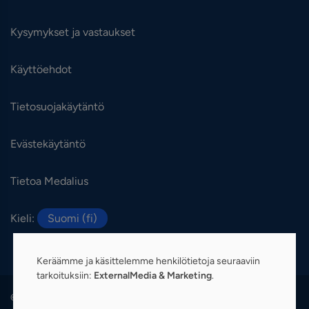
Kysymykset ja vastaukset
Käyttöehdot
Tietosuojakäytäntö
Evästekäytäntö
Tietoa Medalius
Kieli:
Suomi (fi)
Keräämme ja käsittelemme henkilötietoja seuraaviin
tarkoituksiin:
ExternalMedia & Marketing
.
© 2026 Medalius. Kaikki oikeudet pidätetään.