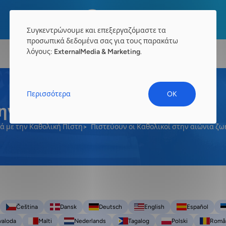
Συγκεντρώνουμε και επεξεργαζόμαστε τα
προσωπικά δεδομένα σας για τους παρακάτω
λόγους:
ExternalMedia & Marketing
.
Περισσότερα
OK
ην αιώνια ζωή;
κά με την Καθολική Πίστη
Πιστεύουν οι Καθολικοί στην αιώνια ζω
Čeština
Dansk
Deutsch
English
Español
valoda
Malti
Nederlands
Tagalog
Polski
Româ