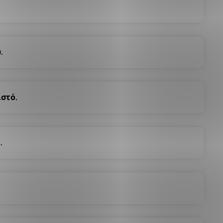
.
ιστό.
.