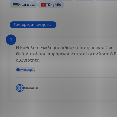
Українська
Tiếng Việt
Σύντομες απαντήσεις:
1
Η Καθολική Εκκλησία διδάσκει ότι η αιώνια ζωή 
Θεό. Αυτοί που παραμένουν πιστοί στον Χριστό θ
αιωνιότητα.
Αναφορές
Medalius