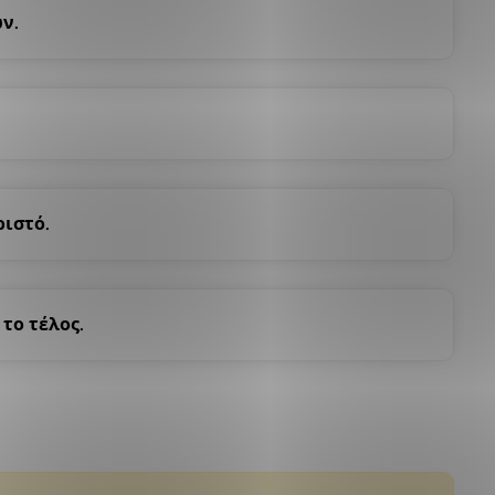
ν.
ριστό.
το τέλος.