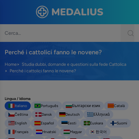
Perché i cattolici fanno le novene?
Home
Studia dubbi, domande e questioni sulla fede Cattolica
Perché i cattolici fanno le novene?
Lingua / Idioma
Italiano
Português
Български език
Català
Čeština
Dansk
Deutsch
Ελληνικά
English
Español
Eesti
Euskara
Suomi
Français
Hrvatski
Magyar
한국어