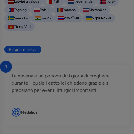
Latviešu valoda
Malti
Nederlands
Norsk
Tagalog
Polski
Română
Slovenčina
Svenska
తెలుగు
ภาษาไทย
Українська
Tiếng Việt
Risposte brevi:
1
La novena è un periodo di 9 giorni di preghiera,
durante il quale i cattolici chiedono grazie e si
preparano per eventi liturgici importanti.
Medalius