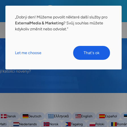
„Dobrý den! Můžeme povolit některé další služby pro
ExternalMedia & Marketing
? Svůj souhlas můžete
kdykoliv změnit nebo odvolat.“
Let me choose
That's ok
í katolíci noveny?
Dansk
Deutsch
Ελληνικά
English
Español
Malti
Nederlands
Norsk
Tagalog
Polski
Româ