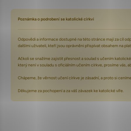
Poznámka o podrobení se katolické církvi
Odpovědi a informace dostupné na této stránce mají za cíl odp
dalšími uživateli, kteří jsou oprávněni přispívat obsahem na pla
Ačkoli se snažíme zajistit přesnost a soulad s učením katolick
který není v souladu s oficiálním učením církve, prosíme vás, a
Chápeme, že věrnost učení církve je zásadní, a proto si cením
Děkujeme za pochopení a za váš závazek ke katolické víře.