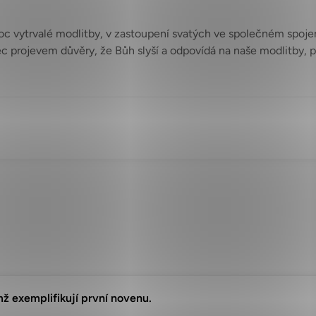
oc vytrvalé modlitby, v zastoupení svatých ve společném spojen
c projevem důvěry, že Bůh slyší a odpovídá na naše modlitby, pos
mž exemplifikují první novenu.