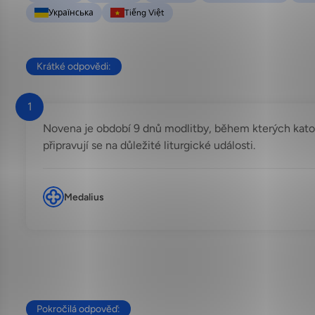
Українська
Tiếng Việt
Krátké odpovědi:
1
Novena je období 9 dnů modlitby, během kterých katolíc
připravují se na důležité liturgické události.
Medalius
Pokročilá odpověď: