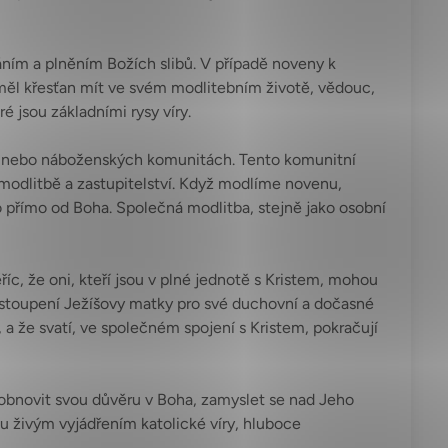
áním a plněním Božích slibů. V případě noveny k
y měl křesťan mít ve svém modlitebním životě, vědouc,
é jsou základními rysy víry.
ch nebo náboženských komunitách. Tento komunitní
v modlitbě a zastupitelství. Když modlíme novenu,
bo přímo od Boha. Společná modlitba, stejně jako osobní
c, že oni, kteří jsou v plné jednotě s Kristem, mohou
zastoupení Ježíšovy matky pro své duchovní a dočasné
 a že svatí, ve společném spojení s Kristem, pokračují
cí obnovit svou důvěru v Boha, zamyslet se nad Jeho
sou živým vyjádřením katolické víry, hluboce