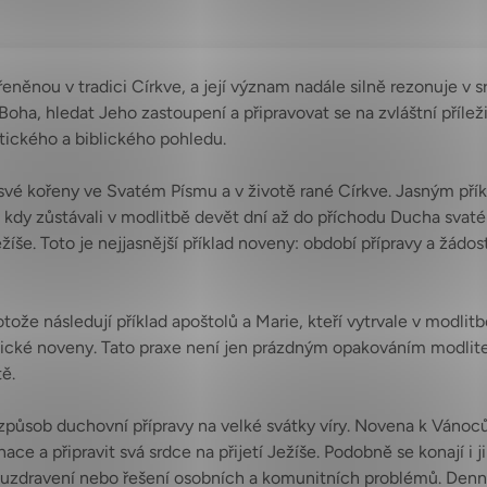
něnou v tradici Církve, a její význam nadále silně rezonuje v sr
v Boha, hledat Jeho zastoupení a připravovat se na zvláštní přílež
ického a biblického pohledu.
své kořeny ve Svatém Písmu a v životě rané Církve. Jasným pří
dy zůstávali v modlitbě devět dní až do příchodu Ducha svatéh
íše. Toto je nejjasnější příklad noveny: období přípravy a žádost
že následují příklad apoštolů a Marie, kteří vytrvale v modlitbě
ické noveny. Tato praxe není jen prázdným opakováním modliteb,
ě.
způsob duchovní přípravy na velké svátky víry. Novena k Vánocům
e a připravit svá srdce na přijetí Ježíše. Podobně se konají i j
ou uzdravení nebo řešení osobních a komunitních problémů. Den