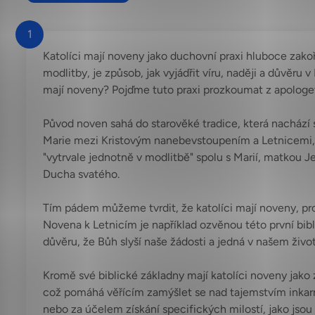
1
Katolíci mají noveny jako duchovní praxi hluboce zakoře
modlitby, je způsob, jak vyjádřit víru, naději a důvěru 
mají noveny? Pojďme tuto praxi prozkoumat z apologet
Původ noven sahá do starověké tradice, která nachází 
Marie mezi Kristovým nanebevstoupením a Letnicemi, k
"vytrvale jednotně v modlitbě" spolu s Marií, matkou Jež
Ducha svatého.
Tím pádem můžeme tvrdit, že katolíci mají noveny, proto
Novena k Letnicím je například ozvěnou této první bibl
důvěru, že Bůh slyší naše žádosti a jedná v našem život
Kromě své biblické základny mají katolíci noveny jako 
což pomáhá věřícím zamýšlet se nad tajemstvím inkarnac
nebo za účelem získání specifických milostí, jako js