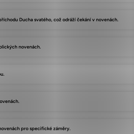
 příchodu Ducha svatého, což odráží čekání v novenách.
atolických novenách.
ou.
novenách.
v novenách pro specifické záměry.