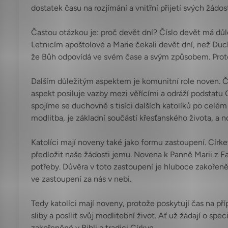
dostatek času na rozjímání a vnitřní přijetí svých žádos
Častou otázkou je: proč devět dní? Číslo devět má důl
Letnicím apoštolové a Marie čekali devět dní, než Duch
že Bůh odpovídá ve svém čase a svým způsobem. Proto maj
Dalším důležitým aspektem je komunitní role noven. 
aspekt posiluje vazby mezi věřícími a odráží podstatu 
spojíme se duchovně s tisíci dalších katolíků po celém
modlitba, je základní součástí křesťanského života, a
Katolíci mají noveny také jako formu zastoupení. Círke
předložit naše žádosti jemu. Novena k Panně Marii z F
potřeby. Důvěra v toto zastoupení je hluboce zakořeněna
ve zastoupení za nás v nebi.
Tedy katolíci mají noveny, protože poskytují čas na pří
sliby a posílit svůj modlitební život. Ať už žádají o sp
zakořeněné v Bibli a tradici Církve.