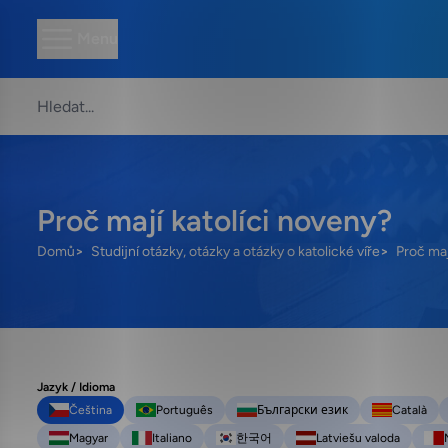
Menu
Proč mají katolíci noveny?
Domů
Studijní otázky, otázky a otázky o katolické víře
Proč maj
Jazyk / Idioma
Čeština
Português
Български език
Català
Magyar
Italiano
한국어
Latviešu valoda