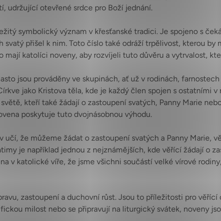
tí, udržující otevřené srdce pro Boží jednání.
ežitý symbolický význam v křesťanské tradici. Je spojeno s ček
 svatý přišel k nim. Toto číslo také odráží trpělivost, kterou b
í katolíci noveny, aby rozvíjeli tuto důvěru a vytrvalost, kter
Často jsou prováděny ve skupinách, ať už v rodinách, farnoste
Církve jako Kristova těla, kde je každý člen spojen s ostatními 
 světě, kteří také žádají o zastoupení svatých, Panny Marie ne
 novena poskytuje tuto dvojnásobnou výhodu.
v učí, že můžeme žádat o zastoupení svatých a Panny Marie, věří
atimy je například jednou z nejznámějších, kde věřící žádají o 
 v katolické víře, že jsme všichni součástí velké vírové rodiny,
pravu, zastoupení a duchovní růst. Jsou to příležitosti pro věří
ecifickou milost nebo se připravují na liturgický svátek, noveny j