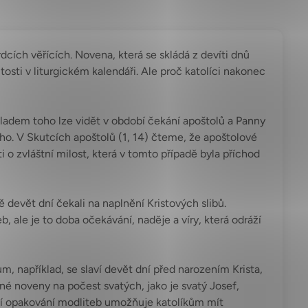
dcích věřících. Novena, která se skládá z devíti dnů
itosti v liturgickém kalendáři. Ale proč katolíci nakonec
kladem toho lze vidět v období čekání apoštolů a Panny
o. V Skutcích apoštolů (1, 14) čteme, že apoštolové
i o zvláštní milost, která v tomto případě byla příchod
 devět dní čekali na naplnění Kristových slibů.
 ale je to doba očekávání, naděje a víry, která odráží
, například, se slaví devět dní před narozením Krista,
iné noveny na počest svatých, jako je svatý Josef,
ní opakování modliteb umožňuje katolíkům mít