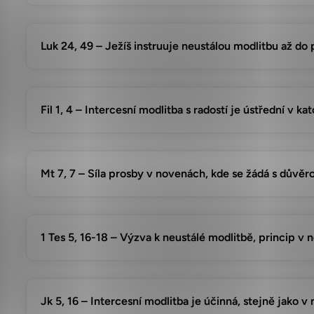
Luk 24, 49 – Ježíš instruuje neustálou modlitbu až do
Fil 1, 4 – Intercesní modlitba s radostí je ústřední v k
Mt 7, 7 – Síla prosby v novenách, kde se žádá s důvěr
1 Tes 5, 16-18 – Výzva k neustálé modlitbě, princip v 
Jk 5, 16 – Intercesní modlitba je účinná, stejně jako 