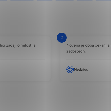
2
i žádají o milosti a
Novena je doba čekání a m
žádostech.
Medalius