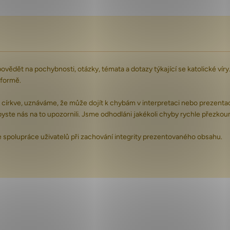
ovědět na pochybnosti, otázky, témata a dotazy týkající se katolické ví
tformě.
é církve, uznáváme, že může dojít k chybám v interpretaci nebo prezentac
byste nás na to upozornili. Jsme odhodláni jakékoli chyby rychle přezkoum
e spolupráce uživatelů při zachování integrity prezentovaného obsahu.