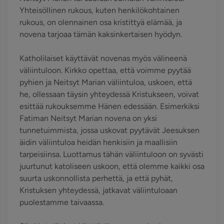
Yhteisöllinen rukous, kuten henkilökohtainen
rukous, on olennainen osa kristittyä elämää, ja
novena tarjoaa tämän kaksinkertaisen hyödyn.
Katholilaiset käyttävät novenas myös välineenä
väliintuloon. Kirkko opettaa, että voimme pyytää
pyhien ja Neitsyt Marian väliintuloa, uskoen, että
he, ollessaan täysin yhteydessä Kristukseen, voivat
esittää rukouksemme Hänen edessään. Esimerkiksi
Fatiman Neitsyt Marian novena on yksi
tunnetuimmista, jossa uskovat pyytävät Jeesuksen
äidin väliintuloa heidän henkisiin ja maallisiin
tarpeisiinsa. Luottamus tähän väliintuloon on syvästi
juurtunut katoliseen uskoon, että olemme kaikki osa
suurta uskonnollista perhettä, ja että pyhät,
Kristuksen yhteydessä, jatkavat väliintuloaan
puolestamme taivaassa.