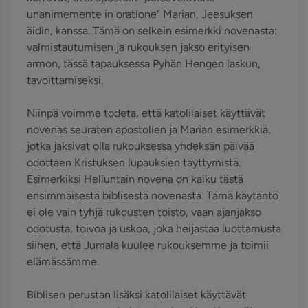
unanimemente in oratione" Marian, Jeesuksen
äidin, kanssa. Tämä on selkein esimerkki novenasta:
valmistautumisen ja rukouksen jakso erityisen
armon, tässä tapauksessa Pyhän Hengen laskun,
tavoittamiseksi.
Niinpä voimme todeta, että katolilaiset käyttävät
novenas seuraten apostolien ja Marian esimerkkiä,
jotka jaksivat olla rukouksessa yhdeksän päivää
odottaen Kristuksen lupauksien täyttymistä.
Esimerkiksi Helluntain novena on kaiku tästä
ensimmäisestä biblisestä novenasta. Tämä käytäntö
ei ole vain tyhjä rukousten toisto, vaan ajanjakso
odotusta, toivoa ja uskoa, joka heijastaa luottamusta
siihen, että Jumala kuulee rukouksemme ja toimii
elämässämme.
Biblisen perustan lisäksi katolilaiset käyttävät