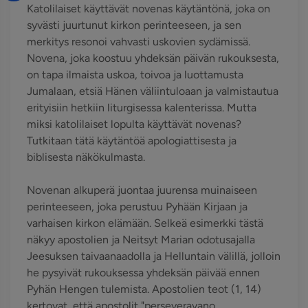
Katolilaiset käyttävät novenas käytäntönä, joka on
syvästi juurtunut kirkon perinteeseen, ja sen
merkitys resonoi vahvasti uskovien sydämissä.
Novena, joka koostuu yhdeksän päivän rukouksesta,
on tapa ilmaista uskoa, toivoa ja luottamusta
Jumalaan, etsiä Hänen väliintuloaan ja valmistautua
erityisiin hetkiin liturgisessa kalenterissa. Mutta
miksi katolilaiset lopulta käyttävät novenas?
Tutkitaan tätä käytäntöä apologiattisesta ja
biblisesta näkökulmasta.
Novenan alkuperä juontaa juurensa muinaiseen
perinteeseen, joka perustuu Pyhään Kirjaan ja
varhaisen kirkon elämään. Selkeä esimerkki tästä
näkyy apostolien ja Neitsyt Marian odotusajalla
Jeesuksen taivaanaadolla ja Helluntain välillä, jolloin
he pysyivät rukouksessa yhdeksän päivää ennen
Pyhän Hengen tulemista. Apostolien teot (1, 14)
kertovat, että apostolit "perseveravano