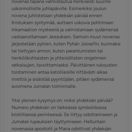
novenas tapana valmistautua henkisesti suurille
uskonnollisille juhlapäiville. Esimerkiksi joulun
novena juhlistetaan yhdeksän päivää ennen
Kristuksen syntymää, auttaen uskovia pohtimaan
Inkarnaation mysteeriä ja valmistamaan sydämensä
vastaanottamaan Jeesuksen. Samoin muut novenas
järjestetään pyhien, kuten Pyhän Joosefin, kunniaksi
tai tiettyjen armon, kuten parantumisten tai
henkilökohtaisten ja yhteisöllisten ongelmien
ratkaisujen, tavoittamiseksi. Päivittäinen rukousten
toistaminen antaa katolilaisille riittävästi aikaa
miettiä ja sisäistää pyyntöjään, pitäen sydämensä
avoimena Jumalan toiminnalle.
Yksi yleinen kysymys on: miksi yhdeksän päivää?
Numero yhdeksän on tärkeässä symboliikassa
kristillisessä perinteessä. Se liittyy odottamiseen ja
Jumalan lupauksien täyttymiseen. Helluntain
novenassa apostolit ja Maria odottivat yhdeksän