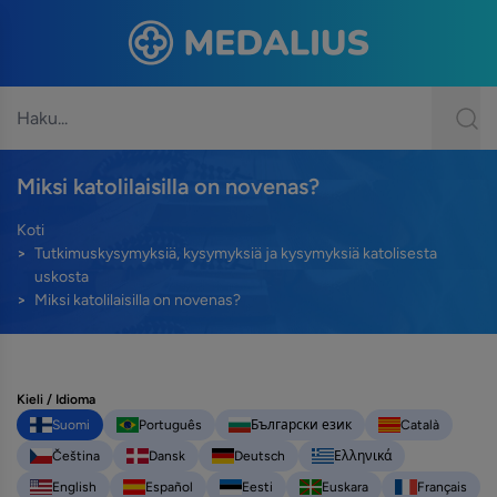
Miksi katolilaisilla on novenas?
Koti
Tutkimuskysymyksiä, kysymyksiä ja kysymyksiä katolisesta
uskosta
Miksi katolilaisilla on novenas?
Kieli / Idioma
Suomi
Português
Български език
Català
Čeština
Dansk
Deutsch
Ελληνικά
English
Español
Eesti
Euskara
Français