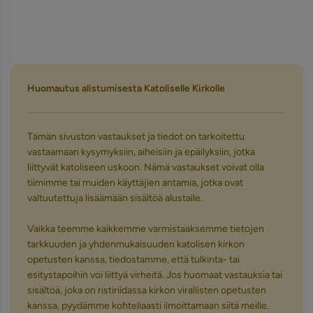
Huomautus alistumisesta Katoliselle Kirkolle
Tämän sivuston vastaukset ja tiedot on tarkoitettu
vastaamaan kysymyksiin, aiheisiin ja epäilyksiin, jotka
liittyvät katoliseen uskoon. Nämä vastaukset voivat olla
tiimimme tai muiden käyttäjien antamia, jotka ovat
valtuutettuja lisäämään sisältöä alustalle.
Vaikka teemme kaikkemme varmistaaksemme tietojen
tarkkuuden ja yhdenmukaisuuden katolisen kirkon
opetusten kanssa, tiedostamme, että tulkinta- tai
esitystapoihin voi liittyä virheitä. Jos huomaat vastauksia tai
sisältöä, joka on ristiriidassa kirkon virallisten opetusten
kanssa, pyydämme kohteliaasti ilmoittamaan siitä meille.