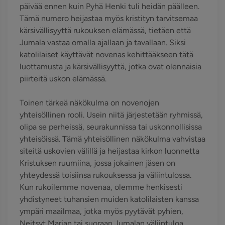
päivää ennen kuin Pyhä Henki tuli heidän päälleen.
Tämä numero heijastaa myös kristityn tarvitsemaa
kärsivällisyyttä rukouksen elämässä, tietäen että
Jumala vastaa omalla ajallaan ja tavallaan. Siksi
katolilaiset käyttävät novenas kehittääkseen tätä
luottamusta ja kärsivällisyyttä, jotka ovat olennaisia
piirteitä uskon elämässä.
Toinen tärkeä näkökulma on novenojen
yhteisöllinen rooli. Usein niitä järjestetään ryhmissä,
olipa se perheissä, seurakunnissa tai uskonnollisissa
yhteisöissä. Tämä yhteisöllinen näkökulma vahvistaa
siteitä uskovien välillä ja heijastaa kirkon luonnetta
Kristuksen ruumiina, jossa jokainen jäsen on
yhteydessä toisiinsa rukouksessa ja väliintulossa.
Kun rukoilemme novenaa, olemme henkisesti
yhdistyneet tuhansien muiden katolilaisten kanssa
ympäri maailmaa, jotka myös pyytävät pyhien,
Neitsyt Marian tai suoraan Jumalan väliintuloa.