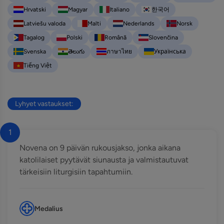
Hrvatski
Magyar
Italiano
한국어
Latviešu valoda
Malti
Nederlands
Norsk
Tagalog
Polski
Română
Slovenčina
Svenska
తెలుగు
ภาษาไทย
Українська
Tiếng Việt
Lyhyet vastaukset:
1
Novena on 9 päivän rukousjakso, jonka aikana
katolilaiset pyytävät siunausta ja valmistautuvat
tärkeisiin liturgisiin tapahtumiin.
Medalius