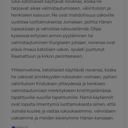
Siksi katolilaiset käyttävät novenas, koska ne
tarjoavat aikaa valmistautumiseen, väliintuloon ja
henkiseen kasvuun. Ne ovat mahdollisuus uskoville
uudistaa luottamuksensa Jumalaan, pohtia Hänen
lupauksiaan ja vahvistaa rukouselämää. Olipa
kyseessä erityisen armon pyytäminen tai
valmistautuminen liturgiseen juhlaan, novenas ovat
elävä ilmaus katolisen uskon, syvästi juurtunut
Raamattuun ja kirkon perinteeseen.
Yhteenvetona, katolilaiset käyttävät novenas, koska
he uskovat sinnikkyyden rukouksen voimaan, pyhien
väliintuloon Kristuksen yhteydessä ja henkisen
valmistautumisen merkitykseen kristittyelämässä
tapahtuville suurille tapahtumille. Nämä käytännöt
ovat lopulta ilmentymiä luottamuksesta siihen, että
Jumala kuulee ja vastaa rukoukseemme, vahvistaen
uskoamme ja meidän kävelymme Hänen kanssaan.