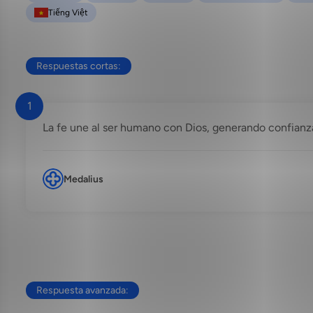
Tiếng Việt
Respuestas cortas:
1
La fe une al ser humano con Dios, generando confian
Medalius
Respuesta avanzada: