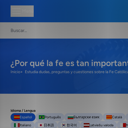
Menú
¿Por qué la fe es tan important
Inicio
Estudia dudas, preguntas y cuestiones sobre la Fe Católic
Idioma / Lengua
Español
Português
Български език
Català
Italiano
日本語
한국어
Latviešu valoda
M