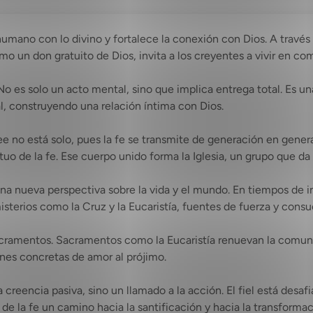
er humano con lo divino y fortalece la conexión con Dios. A travé
omo un don gratuito de Dios, invita a los creyentes a vivir en 
No es solo un acto mental, sino que implica entrega total. Es una
al, construyendo una relación íntima con Dios.
e no está solo, pues la fe se transmite de generación en genera
uo de la fe. Ese cuerpo unido forma la Iglesia, un grupo que da 
una nueva perspectiva sobre la vida y el mundo. En tiempos de 
misterios como la Cruz y la Eucaristía, fuentes de fuerza y consu
 sacramentos. Sacramentos como la Eucaristía renuevan la comuni
nes concretas de amor al prójimo.
reencia pasiva, sino un llamado a la acción. El fiel está desafi
 de la fe un camino hacia la santificación y hacia la transform