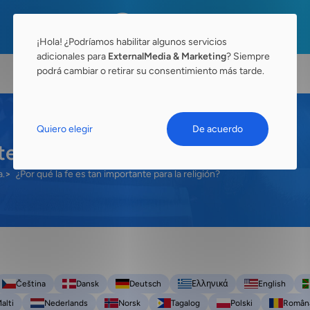
¡Hola! ¿Podríamos habilitar algunos servicios
adicionales para
ExternalMedia & Marketing
? Siempre
podrá cambiar o retirar su consentimiento más tarde.
Quiero elegir
De acuerdo
e para la religión?
a.
¿Por qué la fe es tan importante para la religión?
Čeština
Dansk
Deutsch
Ελληνικά
English
alti
Nederlands
Norsk
Tagalog
Polski
Român