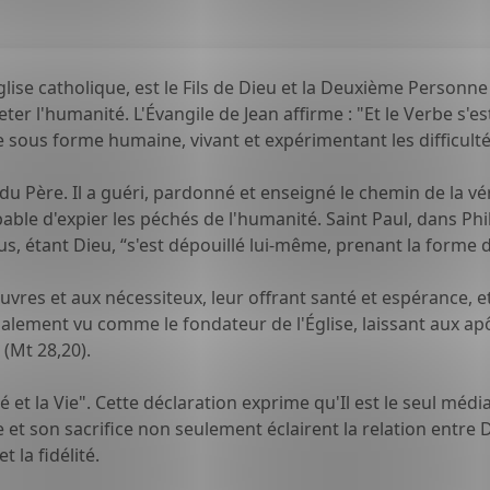
glise catholique, est le Fils de Dieu et la Deuxième Personne de
'humanité. L'Évangile de Jean affirme : "Et le Verbe s'est f
sous forme humaine, vivant et expérimentant les difficultés 
du Père. Il a guéri, pardonné et enseigné le chemin de la vé
capable d'expier les péchés de l'humanité. Saint Paul, dans P
s, étant Dieu, “s'est dépouillé lui-même, prenant la forme d
auvres et aux nécessiteux, leur offrant santé et espérance,
lement vu comme le fondateur de l'Église, laissant aux ap
 (Mt 28,20).
ité et la Vie". Cette déclaration exprime qu'Il est le seul méd
 vie et son sacrifice non seulement éclairent la relation entr
 la fidélité.