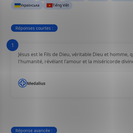
Українська
Tiếng Việt
Réponses courtes :
1
Jésus est le Fils de Dieu, véritable Dieu et homme, 
l'humanité, révélant l'amour et la miséricorde divin
Medalius
Réponse avancée :