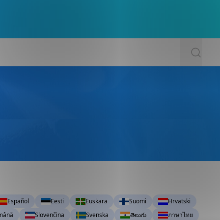
Español
Eesti
Euskara
Suomi
Hrvatski
mână
Slovenčina
Svenska
తెలుగు
ภาษาไทย