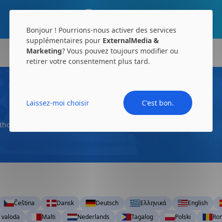
Bonjour ! Pourrions-nous activer des services
supplémentaires pour
ExternalMedia &
Marketing
? Vous pouvez toujours modifier ou
retirer votre consentement plus tard.
Laissez-moi choisir
C'est bon.
tholique.
Qui est vraiment Jésus ?
Čeština
Dansk
Deutsch
Ελληνικά
English
 valoda
Malti
Nederlands
Tagalog
Polski
Ro