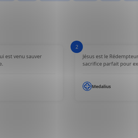
2
qui est venu sauver
Jésus est le Rédempteur 
e.
sacrifice parfait pour e
Medalius