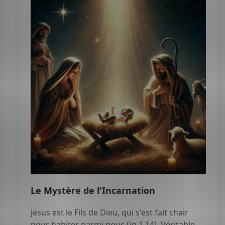
Le Mystère de l'Incarnation
Jésus est le Fils de Dieu, qui s'est fait chair
pour habiter parmi nous (Jn 1,14). Véritable