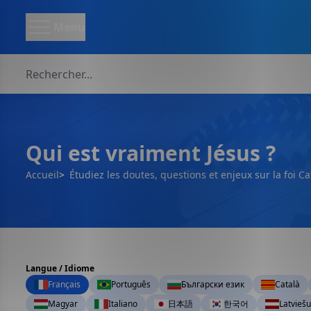
Menu
Qui est vraiment Jésus ?
Accueil
Étudiez les doutes, questions et enjeux sur la foi Ca
Langue / Idiome
Français
Português
Български език
Català
Magyar
Italiano
日本語
한국어
Latviešu