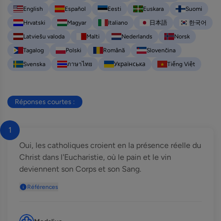
English
Español
Eesti
Euskara
Suomi
Hrvatski
Magyar
Italiano
日本語
한국어
Latviešu valoda
Malti
Nederlands
Norsk
Tagalog
Polski
Română
Slovenčina
Svenska
ภาษาไทย
Українська
Tiếng Việt
Réponses courtes :
1
Oui, les catholiques croient en la présence réelle du
Christ dans l'Eucharistie, où le pain et le vin
deviennent son Corps et son Sang.
Références