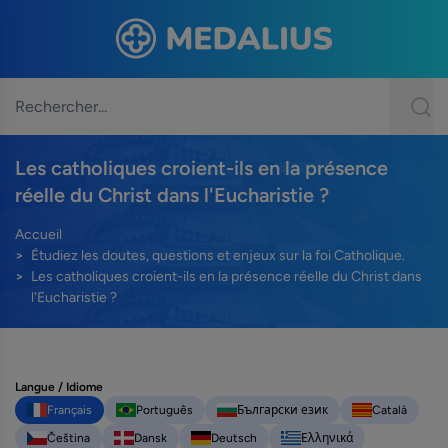
Les catholiques croient-ils en la présence
réelle du Christ dans l'Eucharistie ?
Accueil
Étudiez les doutes, questions et enjeux sur la foi Catholique.
Les catholiques croient-ils en la présence réelle du Christ dans
l'Eucharistie ?
Langue / Idiome
Français
Português
Български език
Català
Čeština
Dansk
Deutsch
Ελληνικά