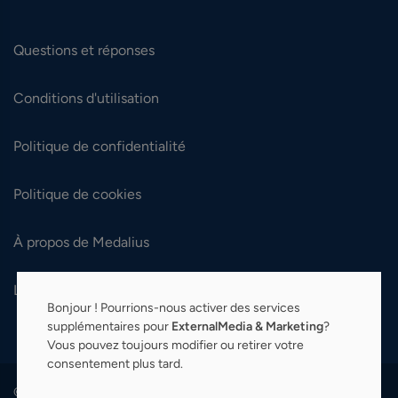
Questions et réponses
Conditions d'utilisation
Politique de confidentialité
Politique de cookies
À propos de Medalius
Langue:
Français (fr)
Bonjour ! Pourrions-nous activer des services
supplémentaires pour
ExternalMedia & Marketing
?
Vous pouvez toujours modifier ou retirer votre
consentement plus tard.
© 2026 Medalius. Tous droits réservés.