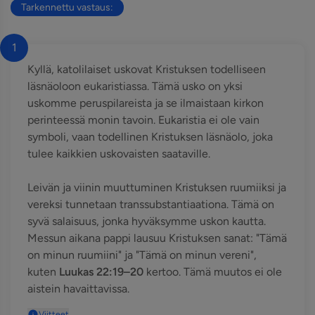
Tarkennettu vastaus:
1
Kyllä, katolilaiset uskovat Kristuksen todelliseen
läsnäoloon eukaristiassa. Tämä usko on yksi
uskomme peruspilareista ja se ilmaistaan kirkon
perinteessä monin tavoin. Eukaristia ei ole vain
symboli, vaan todellinen Kristuksen läsnäolo, joka
tulee kaikkien uskovaisten saataville.
Leivän ja viinin muuttuminen Kristuksen ruumiiksi ja
vereksi tunnetaan transsubstantiaationa. Tämä on
syvä salaisuus, jonka hyväksymme uskon kautta.
Messun aikana pappi lausuu Kristuksen sanat: "Tämä
on minun ruumiini" ja "Tämä on minun vereni",
kuten
Luukas 22:19–20
kertoo. Tämä muutos ei ole
aistein havaittavissa.
Viitteet