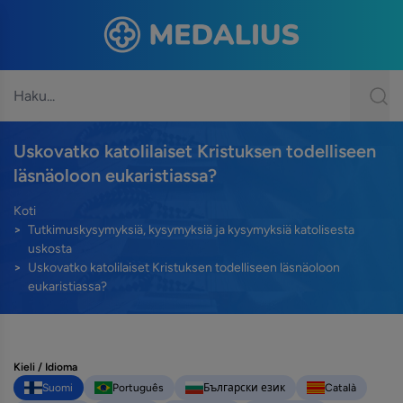
Uskovatko katolilaiset Kristuksen todelliseen
läsnäoloon eukaristiassa?
Koti
Tutkimuskysymyksiä, kysymyksiä ja kysymyksiä katolisesta
uskosta
Uskovatko katolilaiset Kristuksen todelliseen läsnäoloon
eukaristiassa?
Kieli / Idioma
Suomi
Português
Български език
Català