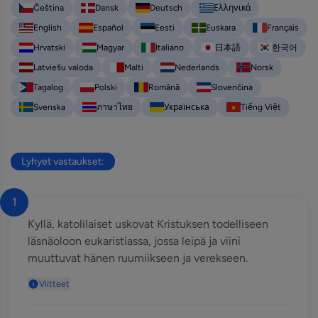
Čeština
Dansk
Deutsch
Ελληνικά
English
Español
Eesti
Euskara
Français
Hrvatski
Magyar
Italiano
日本語
한국어
Latviešu valoda
Malti
Nederlands
Norsk
Tagalog
Polski
Română
Slovenčina
Svenska
ภาษาไทย
Українська
Tiếng Việt
Lyhyet vastaukset:
1
Kyllä, katolilaiset uskovat Kristuksen todelliseen
läsnäoloon eukaristiassa, jossa leipä ja viini
muuttuvat hänen ruumiikseen ja verekseen.
Viitteet