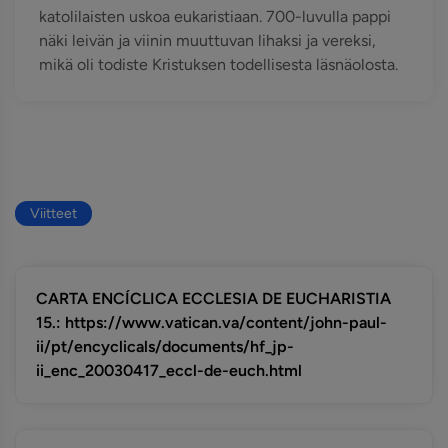
katolilaisten uskoa eukaristiaan. 700-luvulla pappi
näki leivän ja viinin muuttuvan lihaksi ja vereksi,
mikä oli todiste Kristuksen todellisesta läsnäolosta.
Viitteet
CARTA ENCÍCLICA ECCLESIA DE EUCHARISTIA
15.: https://www.vatican.va/content/john-paul-
ii/pt/encyclicals/documents/hf_jp-
ii_enc_20030417_eccl-de-euch.html