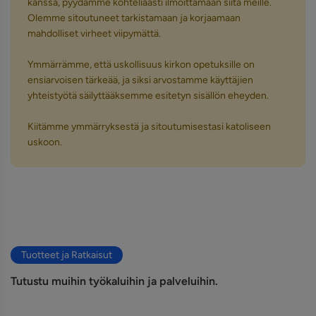
kanssa, pyydämme kohteliaasti ilmoittamaan siitä meille.
Olemme sitoutuneet tarkistamaan ja korjaamaan
mahdolliset virheet viipymättä.
Ymmärrämme, että uskollisuus kirkon opetuksille on
ensiarvoisen tärkeää, ja siksi arvostamme käyttäjien
yhteistyötä säilyttääksemme esitetyn sisällön eheyden.
Kiitämme ymmärryksestä ja sitoutumisestasi katoliseen
uskoon.
Tuotteet ja Ratkaisut
Tutustu muihin työkaluihin ja palveluihin.