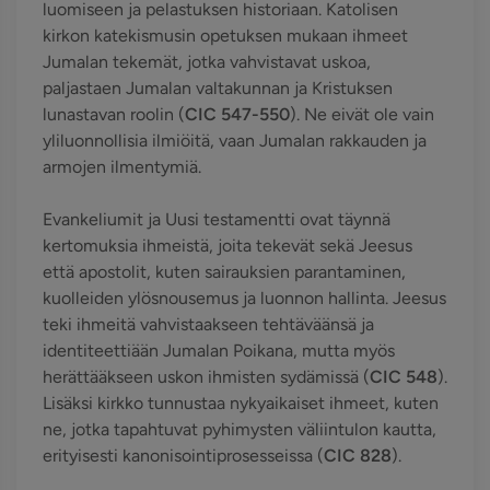
luomiseen ja pelastuksen historiaan. Katolisen
kirkon katekismusin opetuksen mukaan ihmeet
Jumalan tekemät, jotka vahvistavat uskoa,
paljastaen Jumalan valtakunnan ja Kristuksen
lunastavan roolin (
CIC 547-550
). Ne eivät ole vain
yliluonnollisia ilmiöitä, vaan Jumalan rakkauden ja
armojen ilmentymiä.
Evankeliumit ja Uusi testamentti ovat täynnä
kertomuksia ihmeistä, joita tekevät sekä Jeesus
että apostolit, kuten sairauksien parantaminen,
kuolleiden ylösnousemus ja luonnon hallinta. Jeesus
teki ihmeitä vahvistaakseen tehtäväänsä ja
identiteettiään Jumalan Poikana, mutta myös
herättääkseen uskon ihmisten sydämissä (
CIC 548
).
Lisäksi kirkko tunnustaa nykyaikaiset ihmeet, kuten
ne, jotka tapahtuvat pyhimysten väliintulon kautta,
erityisesti kanonisointiprosesseissa (
CIC 828
).