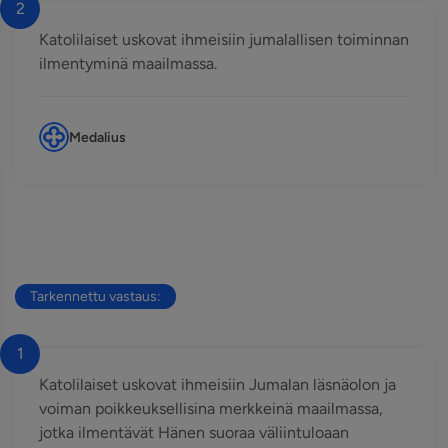
2
Katolilaiset uskovat ihmeisiin jumalallisen toiminnan
ilmentyminä maailmassa.
Medalius
Tarkennettu vastaus:
1
Katolilaiset uskovat ihmeisiin Jumalan läsnäolon ja
voiman poikkeuksellisina merkkeinä maailmassa,
jotka ilmentävät Hänen suoraa väliintuloaan