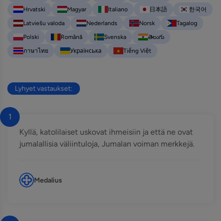
Hrvatski
Magyar
Italiano
日本語
한국어
Latviešu valoda
Nederlands
Norsk
Tagalog
Polski
Română
Svenska
తెలుగు
ภาษาไทย
Українська
Tiếng Việt
Lyhyet vastaukset:
1
Kyllä, katolilaiset uskovat ihmeisiin ja että ne ovat
jumalallisia väliintuloja, Jumalan voiman merkkejä.
Medalius