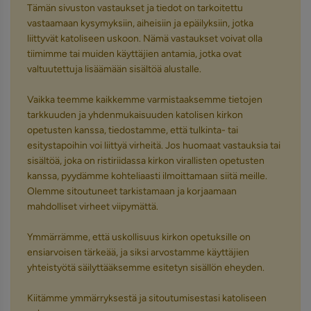
Tämän sivuston vastaukset ja tiedot on tarkoitettu
vastaamaan kysymyksiin, aiheisiin ja epäilyksiin, jotka
liittyvät katoliseen uskoon. Nämä vastaukset voivat olla
tiimimme tai muiden käyttäjien antamia, jotka ovat
valtuutettuja lisäämään sisältöä alustalle.
Vaikka teemme kaikkemme varmistaaksemme tietojen
tarkkuuden ja yhdenmukaisuuden katolisen kirkon
opetusten kanssa, tiedostamme, että tulkinta- tai
esitystapoihin voi liittyä virheitä. Jos huomaat vastauksia tai
sisältöä, joka on ristiriidassa kirkon virallisten opetusten
kanssa, pyydämme kohteliaasti ilmoittamaan siitä meille.
Olemme sitoutuneet tarkistamaan ja korjaamaan
mahdolliset virheet viipymättä.
Ymmärrämme, että uskollisuus kirkon opetuksille on
ensiarvoisen tärkeää, ja siksi arvostamme käyttäjien
yhteistyötä säilyttääksemme esitetyn sisällön eheyden.
Kiitämme ymmärryksestä ja sitoutumisestasi katoliseen