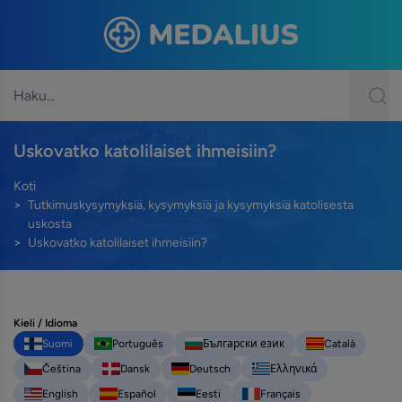
Uskovatko katolilaiset ihmeisiin?
Koti
Tutkimuskysymyksiä, kysymyksiä ja kysymyksiä katolisesta
uskosta
Uskovatko katolilaiset ihmeisiin?
Kieli / Idioma
Suomi
Português
Български език
Català
Čeština
Dansk
Deutsch
Ελληνικά
English
Español
Eesti
Français