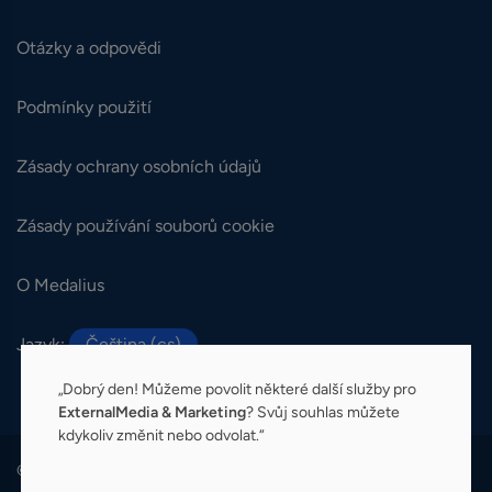
Otázky a odpovědi
Podmínky použití
Zásady ochrany osobních údajů
Zásady používání souborů cookie
O Medalius
Jazyk:
Čeština (cs)
„Dobrý den! Můžeme povolit některé další služby pro
ExternalMedia & Marketing
? Svůj souhlas můžete
kdykoliv změnit nebo odvolat.“
© 2026 Medalius. Všechna práva vyhrazena.