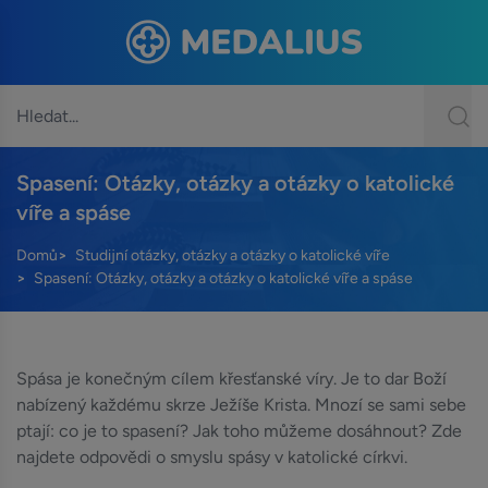
Spasení: Otázky, otázky a otázky o katolické
víře a spáse
Domů
Studijní otázky, otázky a otázky o katolické víře
Spasení: Otázky, otázky a otázky o katolické víře a spáse
Spása je konečným cílem křesťanské víry. Je to dar Boží
nabízený každému skrze Ježíše Krista. Mnozí se sami sebe
ptají: co je to spasení? Jak toho můžeme dosáhnout? Zde
najdete odpovědi o smyslu spásy v katolické církvi.